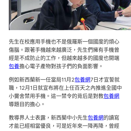
先生在校應用手機也不是俄羅斯一個國度的煩心
傷腦。跟著手機越來越廣泛，先生們擁有手機曾
經是不成防止的工作，但越來越多的國度也開端
包養
擔心電子產物對孩子們的負面影響。
例如新西蘭新一任當局11月2
包養網
7日才宣誓就
職，12月1日就宣布將在上任百天之內推進全國中
小黌舍禁用手機。這一禁令的背后是對教
包養網
導題目的擔心。
教導界人士表露，新西蘭中小先生
包養網
的讀寫
才能已經相當優良，可是近年來一降再降，曾經