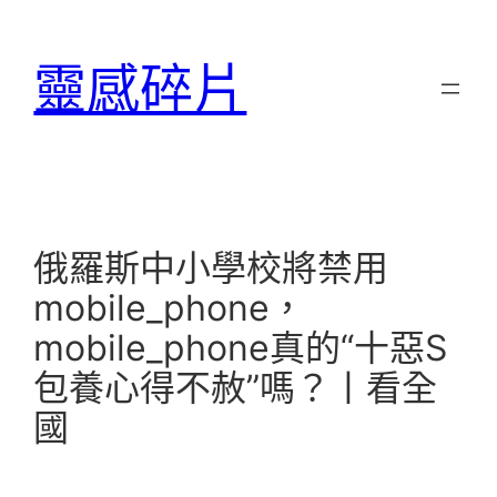
跳
至
靈感碎片
主
要
內
容
俄羅斯中小學校將禁用
mobile_phone，
mobile_phone真的“十惡S
包養心得不赦”嗎？丨看全
國