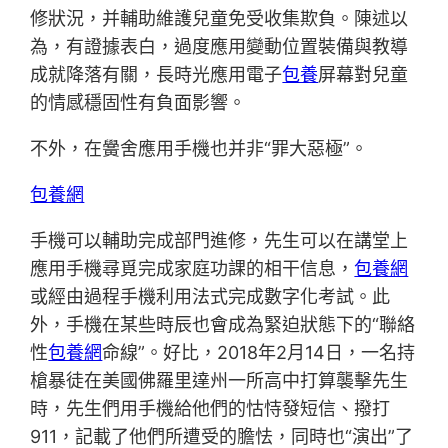
修狀況，并輔助維護兒童免受收集欺負。陳述以
為，有證據表白，過度應用變動位置裝備與教導
成就降落有關，長時光應用電子
包養
屏幕對兒童
的情感穩固性有負面影響。
不外，在黌舍應用手機也并非“罪大惡極”。
包養網
手機可以輔助完成部門進修，先生可以在講堂上
應用手機尋覓完成家庭功課的相干信息，
包養網
或經由過程手機利用法式完成數字化考試。此
外，手機在某些時辰也會成為緊迫狀態下的“聯絡
性
包養網
命線”。好比，2018年2月14日，一名持
槍暴徒在美國佛羅里達州一所高中打算襲擊先生
時，先生們用手機給他們的怙恃發短信、撥打
911，記載了他們所遭受的膽怯，同時也“演出”了