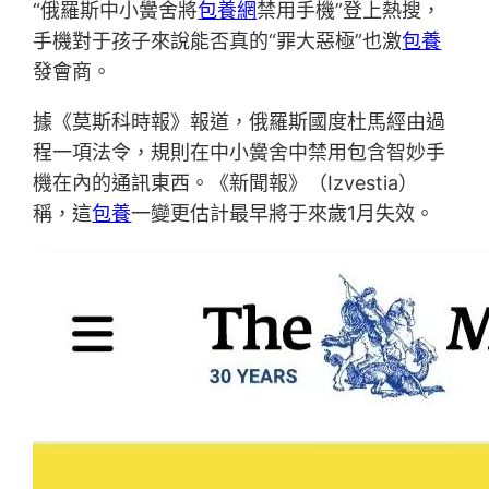
“俄羅斯中小黌舍將
包養網
禁用手機”登上熱搜，
手機對于孩子來說能否真的“罪大惡極”也激
包養
發會商。
據《莫斯科時報》報道，俄羅斯國度杜馬經由過
程一項法令，規則在中小黌舍中禁用包含智妙手
機在內的通訊東西。《新聞報》（Izvestia）
稱，這
包養
一變更估計最早將于來歲1月失效。