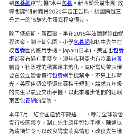
到
包養網
達“危機”水平
包養
。新西蘭公益集團“教
導關鍵”研討職員2022年曾正告稱，該國跨越三
分之一的15歲先生讀寫程度很差。
除了俄羅斯、新西蘭，早在2018年法國就經由過
程法案，制止幼兒園、小學
包養網
和初中先生在
校
包養
園內應用手機。japan(日本)、美國也
包養
網
都發布過有關禁令，澳年夜利亞也有冷風
包養
刺骨，社區裡的積雪還未熔化。處所當局曾表現
要在公立黌舍實行
包養網
手機禁令。不只上課時
光，英國伊頓公學還出臺相干規則，請求九年級
的先生早晨要交出手機，以此來進步他們的睡眠
東西
包養網
的品質。
本年7月，結合國還發布陳述……，呼吁全球黌舍
實行校園禁令，制止先生應用智妙手機。陳述以
為這項禁令可以改良講堂凌亂情形，改良先生進