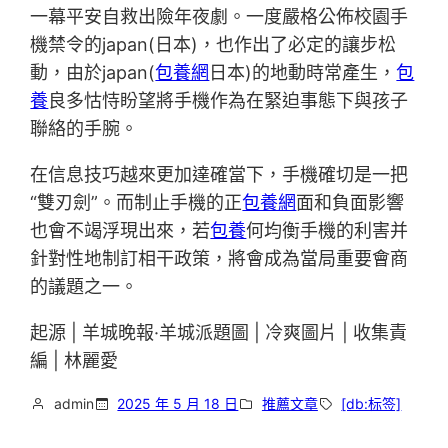
一幕平安自救出險年夜劇。一度嚴格公佈校園手
機禁令的japan(日本)，也作出了必定的讓步松
動，由於japan(
包養網
日本)的地動時常產生，
包
養
良多怙恃盼望將手機作為在緊迫事態下與孩子
聯絡的手腕。
在信息技巧越來更加達確當下，手機確切是一把
“雙刃劍”。而制止手機的正
包養網
面和負面影響
也會不竭浮現出來，若
包養
何均衡手機的利害并
針對性地制訂相干政策，將會成為當局重要會商
的議題之一。
起源 | 羊城晚報·羊城派題圖 | 冷爽圖片 | 收集責
編 | 林麗愛
admin
2025 年 5 月 18 日
推薦文章
[db:标签]