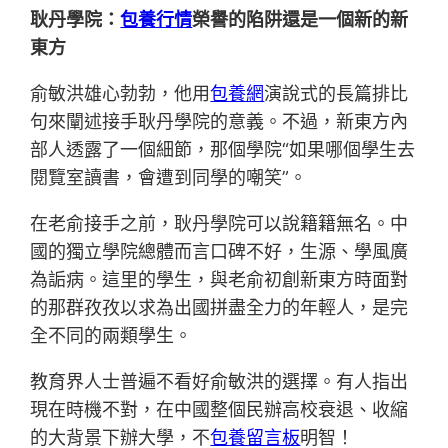
耿丹學院：
包養行情
榮譽的陷阱還是一個新的新
東方
俞敏洪雄心勃勃，他用
包養網
演說式的長篇排比
句來闡述接手耿丹學院的意義。不過，新東方內
部人透露了一個細節，那個學院“如果哪個學生去
閱覽室讀書，會遭到同學的嘲笑”。
在老俞接手之前，耿丹學院可以說籍籍無名。中
國的獨立學院總體而言口碑不好，生源、學風廣
為詬病。這里的學生，與老俞初創新東方時面對
的那群孜孜以求為出國拼盡全力的年輕人，是完
全不同的兩類學生。
教育界人士普遍不看好俞敏洪的選擇。有人指出
現在時機不對，在中國整個民辦高校衰退、收縮
的大背景下辦大學，不
包養留言板
明智！