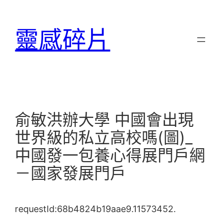
跳
至
靈感碎片
主
要
內
容
俞敏洪辦大學 中國會出現
世界級的私立高校嗎(圖)_
中國發一包養心得展門戶網
－國家發展門戶
requestId:68b4824b19aae9.11573452.