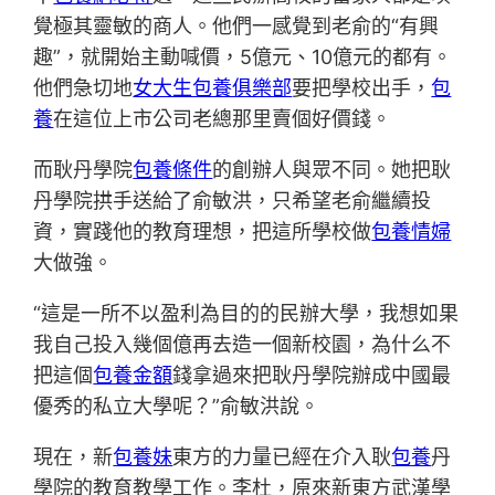
覺極其靈敏的商人。他們一感覺到老俞的“有興
趣”，就開始主動喊價，5億元、10億元的都有。
他們急切地
女大生包養俱樂部
要把學校出手，
包
養
在這位上市公司老總那里賣個好價錢。
而耿丹學院
包養條件
的創辦人與眾不同。她把耿
丹學院拱手送給了俞敏洪，只希望老俞繼續投
資，實踐他的教育理想，把這所學校做
包養情婦
大做強。
“這是一所不以盈利為目的的民辦大學，我想如果
我自己投入幾個億再去造一個新校園，為什么不
把這個
包養金額
錢拿過來把耿丹學院辦成中國最
優秀的私立大學呢？”俞敏洪說。
現在，新
包養妹
東方的力量已經在介入耿
包養
丹
學院的教育教學工作。李杜，原來新東方武漢學