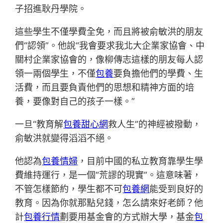
子招進耿丹學院。
這些學生不僅學費全免，而且將被俞敏洪的朋友
們“認領”。他說“我會要求我北大企業家協會、中
關村企業家協會的，像柳傳志這樣的朋友每人認
領一兩個學生，不僅
包養
要負擔他們的學費、生
活費，而且要負責他們的思想和精神方面的培
養，要像對自己的孩子一樣。”
一旦“教育解
包養甜心網
救人生”的神經被撥動，
俞敏洪就變得滔滔不絕。
他認為
包養情婦
，目前中國的私立教育靠學生學
費維持運行，是一個“荒謬的現實”。這意味著，
不管怎樣節約，學生都不可
包養網
能受到良好的
教育。因為你就那點兒錢，怎么請來好老師？他
計
包養行情
劃要用基金會的方式辦大學，基金
包