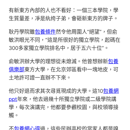
有新東方內部的人也不看好：一個三本學院，學
生質量差，凈是紈绔子弟，會砸新東方的牌子。
耿丹學院雖
包養條件
然令他周圍人“絕望”，但俞
敏洪眼光不同，“這是所很好的獨立學院，起碼在
300多家獨立學院排名中，居于五六十位”。
俞敏洪辦大學的理想從未熄滅。他曾想辦新
包養
俱樂部
東方大學，在北京郊區看中一塊地皮，可
土地許可證一直辦不下來。
他只好退而求其次尋覓現成的大學。這10
包養網
ppt
年來，他去過幾十所獨立學院或二級學院講
學，每次演講完，他都要參觀校園，與校領導接
觸。
不
包養網心得
過，這些民辦高校的當家人都是嗅