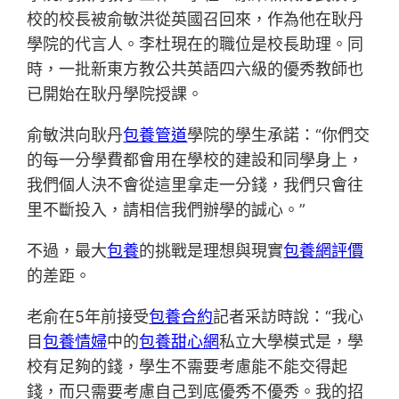
校的校長被俞敏洪從英國召回來，作為他在耿丹
學院的代言人。李杜現在的職位是校長助理。同
時，一批新東方教公共英語四六級的優秀教師也
已開始在耿丹學院授課。
俞敏洪向耿丹
包養管道
學院的學生承諾：“你們交
的每一分學費都會用在學校的建設和同學身上，
我們個人決不會從這里拿走一分錢，我們只會往
里不斷投入，請相信我們辦學的誠心。”
不過，最大
包養
的挑戰是理想與現實
包養網評價
的差距。
老俞在5年前接受
包養合約
記者采訪時說：“我心
目
包養情婦
中的
包養甜心網
私立大學模式是，學
校有足夠的錢，學生不需要考慮能不能交得起
錢，而只需要考慮自己到底優秀不優秀。我的招