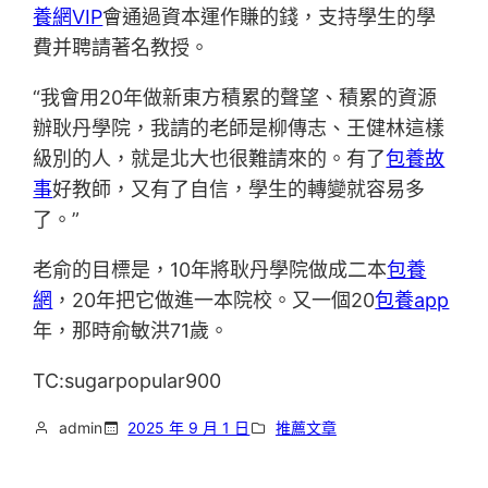
養網VIP
會通過資本運作賺的錢，支持學生的學
費并聘請著名教授。
“我會用20年做新東方積累的聲望、積累的資源
辦耿丹學院，我請的老師是柳傳志、王健林這樣
級別的人，就是北大也很難請來的。有了
包養故
事
好教師，又有了自信，學生的轉變就容易多
了。”
老俞的目標是，10年將耿丹學院做成二本
包養
網
，20年把它做進一本院校。又一個20
包養app
年，那時俞敏洪71歲。
TC:sugarpopular900
admin
2025 年 9 月 1 日
推薦文章