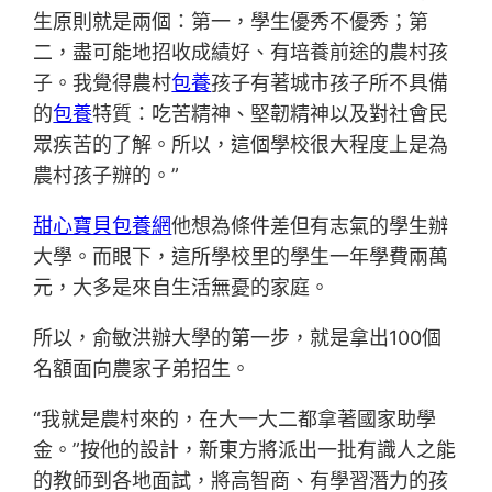
生原則就是兩個：第一，學生優秀不優秀；第
二，盡可能地招收成績好、有培養前途的農村孩
子。我覺得農村
包養
孩子有著城市孩子所不具備
的
包養
特質：吃苦精神、堅韌精神以及對社會民
眾疾苦的了解。所以，這個學校很大程度上是為
農村孩子辦的。”
甜心寶貝包養網
他想為條件差但有志氣的學生辦
大學。而眼下，這所學校里的學生一年學費兩萬
元，大多是來自生活無憂的家庭。
所以，俞敏洪辦大學的第一步，就是拿出100個
名額面向農家子弟招生。
“我就是農村來的，在大一大二都拿著國家助學
金。”按他的設計，新東方將派出一批有識人之能
的教師到各地面試，將高智商、有學習潛力的孩