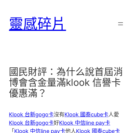
跳
至
靈感碎片
主
要
內
容
國民財評：為什么說首屆消
博會含金量滿klook 信譽卡
優惠滿？
Klook 台新gogo卡
沒有
Klook 國泰cube卡
人愛
Klook 台新gogo卡
好
Klook 中信line pay卡
「
Klook 中信line pay卡
他人
Klook 國泰cube卡