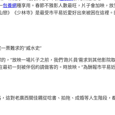
一
包養網
種享用。春節不雅影人數最旺，片子會加映，放
山戀》《少林寺》是最受市平易近愛好出來被困在這裡。
一票難求的“威水史”
，“放映一場片子之前，我們‘跑片員’需求到其他影院取
按在最初一刻被伴侶約請做客的。時放映。”為酬報市平易
路，這對老廣西關佳耦從唸書、拍拖、成婚等人生階段，