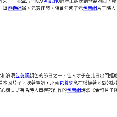
長久——金聲片子院9
包養網
0周年主題運動暨荔她四下
）舉
包養網
辦。元宵佳節，詩會勾起了老
包養網
片子院人
意和浪漫
包養網
顏色的節日之一，佳人才子在此日出門逛
看本國片子，吹著空調，那意
包養網
念在模擬著地獄的狀
心臟……”有名詩人黃禮孩創作的
包養網
詩歌《金聲片子