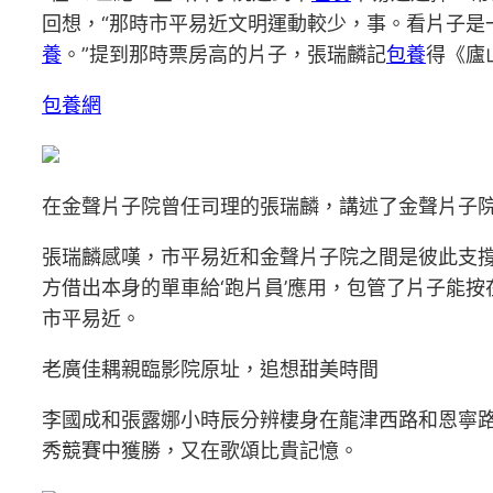
回想，“那時市平易近文明運動較少，事。看片子是
養
。”提到那時票房高的片子，張瑞麟記
包養
得《廬
包養網
在金聲片子院曾任司理的張瑞麟，講述了金聲片子院
張瑞麟感嘆，市平易近和金聲片子院之間是彼此支撐的
方借出本身的單車給‘跑片員’應用，包管了片子能
市平易近。
老廣佳耦親臨影院原址，追想甜美時間
李國成和張露娜小時辰分辨棲身在龍津西路和恩寧
秀競賽中獲勝，又在歌頌比貴記憶。