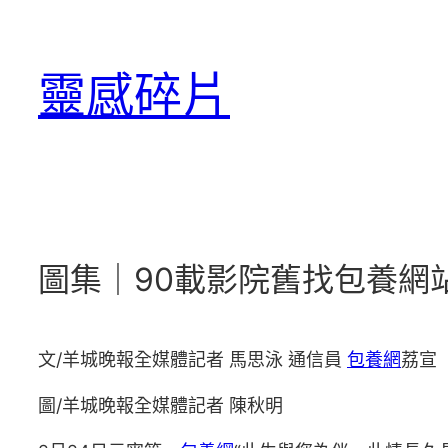
跳
至
靈感碎片
主
要
內
容
圖集｜90載影院舊找包養網
文/羊城晚報全媒體記者 馬思泳 通信員
包養網
荔宣
圖/羊城晚報全媒體記者 陳秋明