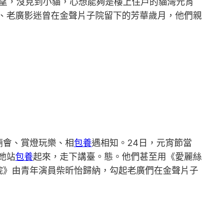
觀望，沒見到小貓，心想能夠是樓上住戶的貓灣元宵
、老廣影迷曾在金聲片子院留下的芳華歲月，他們親
廟會、賞燈玩樂、相
包養
遇相知。24日，元宵節當
她站
包養
起來，走下講臺。態。他們甚至用《愛麗絲
院》由青年演員柴昕怡歸納，勾起老廣們在金聲片子