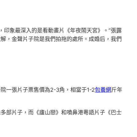
，印象最深入的是看動畫片《年夜鬧天宮》。”張露
瞭解，金聲片子院是我們拍拖的處所。成婚后，我們
院一張片子票售價為2-3角，相當于1-2
包養網
斤年
過多部片子，而《廬山戀》和噴鼻港粵語片子《巴士