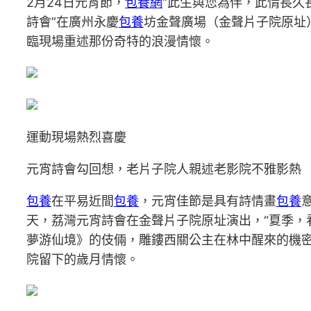
2月24日元宵節，
包養網
“此生與您為伴，此情長久
詩會”在廣州永慶
包養
坊金聲廣場（金聲片子院原址
臨現場重述那份奇特的浪漫情懷。
運動現場熱烈喜慶
元宵詩會勾回想，老片子院人親述老影院不雅影熱
包養
在平易近間
包養
，元宵佳節是具有詩情畫
包養
天，荔灣元宵詩會在金聲片子院原址演出，“夏季，
夢游仙境》的伎倆，雕鏤西關公主在林中醒來的機密
院留下的歲月情懷。