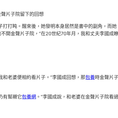
金聲片子院留下的回想
子打打盹。醒來後，她發明本身居然是書中的副角，而她
不開金聲片子院，“在20世紀70年月，我和丈夫李國成
我和老婆便相約看片子。”李國成回想，那
包養
時金聲片子
。
仍有幫襯它
包養網
。”李國成說，和老婆在金聲片子院看