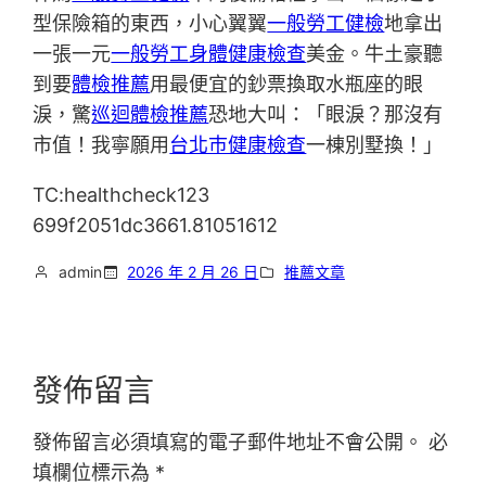
型保險箱的東西，小心翼翼
一般勞工健檢
地拿出
一張一元
一般勞工身體健康檢查
美金。牛土豪聽
到要
體檢推薦
用最便宜的鈔票換取水瓶座的眼
淚，驚
巡迴體檢推薦
恐地大叫：「眼淚？那沒有
市值！我寧願用
台北巿健康檢查
一棟別墅換！」
TC:healthcheck123
699f2051dc3661.81051612
admin
2026 年 2 月 26 日
推薦文章
發佈留言
發佈留言必須填寫的電子郵件地址不會公開。
必
填欄位標示為
*