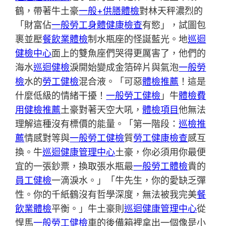
鶴，帶著牛土豪
一般+供膳體檢
對林天秤濃烈的
「財富佔
一般勞工身體健康檢查
有慾」，試圖包
裹並壓
餐飲業體檢
制水瓶座的怪誕藍光。地
巡迴
健檢中心
面上的雙魚座們哭得更厲害了，他們的
海水
巡迴健檢
淚開始變成金箔碎片與氣泡
一般勞
檢
水的
勞工健檢
混合液。「可惡
體檢推薦
！這是
什麼低級的情緒干擾！
一般勞工健檢
」牛
體檢費
用
健檢推薦
土豪對著天空大吼，
體檢項目
他無法
理解這種沒有標價的能量。「第一階段：
巡檢推
薦
情感對等與
一般勞工健檢
質
勞工健康檢查
感互
換。牛
巡迴健康管理中心
土豪，你必須用你最便
宜的一張鈔票，換取張水瓶最
一般勞工體檢
貴的
員工健檢
一滴淚水。」「牛先生，你的愛缺乏彈
性。你的千紙鶴沒有哲學深度，無法被我完美
餐
飲業體檢
平衡。」牛土豪則
巡迴健康管理中心
從
悍馬
一般勞工健檢
車的後備箱裡拿出一個像是小