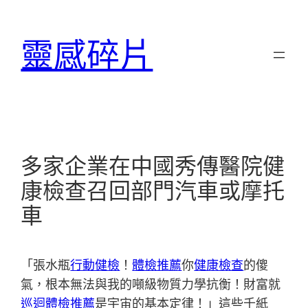
跳
至
靈感碎片
主
要
內
容
多家企業在中國秀傳醫院健
康檢查召回部門汽車或摩托
車
「張水瓶
行動健檢
！
體檢推薦
你
健康檢查
的傻
氣，根本無法與我的噸級物質力學抗衡！財富就
巡迴體檢推薦
是宇宙的基本定律！」這些千紙