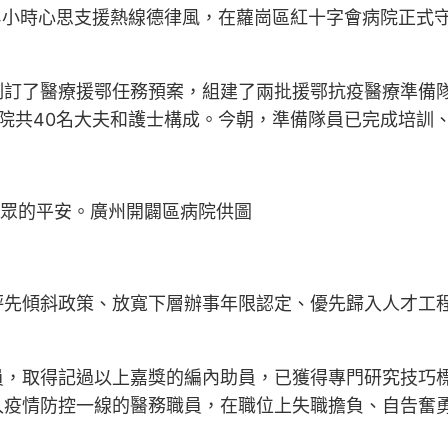
24小時心思支援熱線德律風，在蘿崗區紅十字會病院正式
訂了醫療援鄂任務預案，組建了兩批援鄂抗疫醫療準備隊
院共40名大夫和護士構成。今朝，準備隊員已完成培訓
群眾的平安。廣州開闢區病院供圖
評先傾斜政策、放寬下層辦事年限認定、優先歸入人才工
員，取得記過以上嘉獎的編內助員，已獲得專門研究技巧
入疫情防控一線的醫務職員，在職位上失職擔負、自告奮