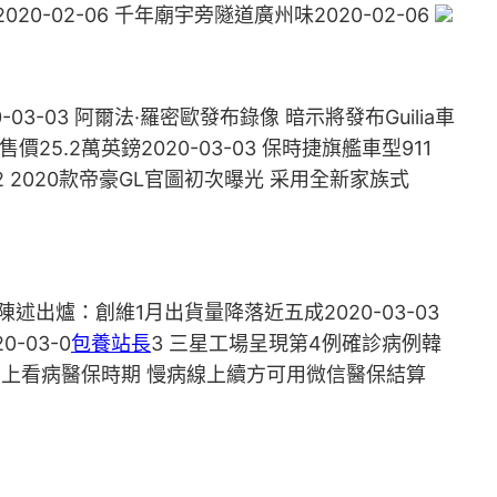
020-02-06 千年廟宇旁隧道廣州味2020-02-06
03-03 阿爾法·羅密歐發布錄像 暗示將發布Guilia車
售價25.2萬英鎊2020-03-03 保時捷旗艦車型911
-02 ​2020款帝豪GL官圖初次曝光 采用全新家族式
度陳述出爐：創維1月出貨量降落近五成2020-03-03
-03-0
包養站長
3 三星工場呈現第4例確診病例韓
率先迎來網上看病醫保時期 慢病線上續方可用微信醫保結算