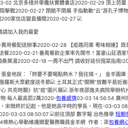
-02 北京多措并舉攙扶實體書店2020-02-29 頂上芭蕾
疫阻擊戰2020-02-27 閉館不閉展 手指動動“云”游孔子博
200家信店變直播間2020-02-27
略請加入我的最愛
配送辦事2020-02-28 【疫路同業 粵味相連】既是“
2020-02-21 番禺餐飲企業率先開市！富豪山莊酒家早
桑葉湯2020-02-18 一周不出門 請收好這份囤菜指南!2
張皇地說：「妳要不要喝點熱水？我往燒。」 金羊圖庫
俄羅斯大眾歡度送冬節
土耳其正式“開閘”放難平易近進
 共克時艱》抗“疫”圖片展
浙年夜邵逸夫病院舉辦杭
 每人最高罰2萬2020-
包養感情
03-03 14:56:5
天，宋微終於記起，他是她高中時的學長，現在-03-03 08:5
-03-03 08:50:07
前往頂部 數字報 出色推舉
短期
14條熱心舉動維護關愛醫務職員金羊網 作者：梁
包養網