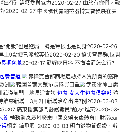
《出征》詮釋愛與氣力2020-02-27 由於有你們，戰
物館2020-02-27 中國現代青銅禮器博覽會預展在美
開飯”也是殘局，既是等候也是動身2020-02-26
上9點便已派號等位2020-02-20 掐尖嘗春鮮,拉開
0
長期包養
20-02-17 愛好吃日料 不懂清酒怎么行?
包養管道
菲律賓首都商場遭劫持人質所有的獲釋
歐洲
韓國首爾大眾排長隊買口罩
武漢雷神山病
州武漢荊門三地長途會診
包養
女大生包養俱樂部
消
4 廣州持續零新增！3月2日新增治愈出院7例2020-03-03
0:07 廣東援漢部門醫護職員“前方”進黨2020-03-
包養
轉動消息廣州廣東中國文娛安康體育IT財富car
心得
栩豪 鐘飛興 2020-03-03 明白從物質保證、辦