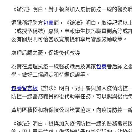
《辦法》明白，對于餐與加入疫情防控一線的醫務
退職稱評聘方
包養
面，《辦法》明白，取得記過以
（或授予稱號）嘉獎，申報衛生技巧職員副高等或
委有關規則可恰當放寬前提和享用響應鼓勵政策。
處理后顧之憂，保證後代教導
為實在處理抗疫一線醫務職員及其家
包養
眷后顧之
學、做好工傷認定和待遇保證等。
包養留言板
《辦法》明白，對于餐與加入疫情防控
防控一線醫務職員的後代助學任務，可以賜與後代每
黃埔區積極和諧保險公司簽署協定，向疫情防控一
《辦法》明白，餐與加入疫情防控一線的醫務職員
的，用人單元請求工傷認按時予以恰當延伸。沾染