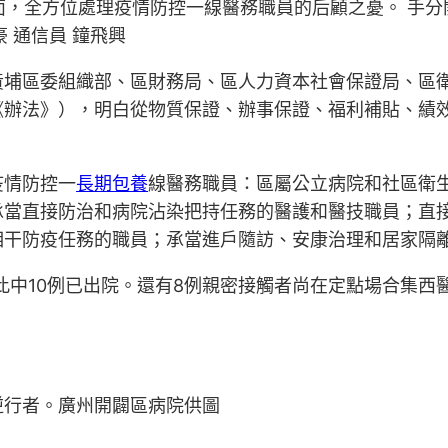
面，全方位處理疫情防控一線醫務職員的后顧之憂。 手分
豪 通信員 鐘飛興
市黃埔區委組織部、區財務局、區人力資本社會保證局、區
《辦法》），明白從物質保證、辦事保證、福利補貼、績效
疫情防控一
長期包養
線醫務職員：區屬公立病院和社區衛
承當直接防治和病院沾染把持任務的醫護和醫技職員；直
相干防疫任務的職員；承當進戶隨訪、安康治理和居家隔
，此中10例已出院。還有8例親密接觸者尚在定點場合集西醫
逆行者。廣州開闢區病院供圖