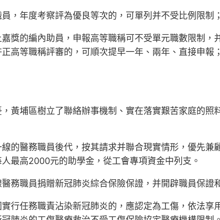
職員，年度考察評為優良等次的，可單列并不受比例限制
上嘉獎的編內助員，申報高等職稱可不受單元職數限制，
許正高等職稱評審的，可順次提早一年、兩年、直接申報
憂，黃埔區樹立了聯絡辦事機制、實在落實艱苦家庭的照
一線的醫務職員後代，按其請求并聯合現實情形，優先兼
人最高2000元的助學金，從工會專項資金中列支。
線醫務職員捐贈新冠肺炎綜合保險保證，并開辟職員保證
因實行任務職責沾染新冠肺炎的，應認定為工傷，依法享
新冠肺炎的工傷醫療救治不受工傷保險協定醫療機構限制