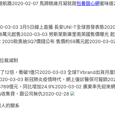
航路2020-02-07 馬蹄糕歲月凝就甜
包養甜心網
蜜味道2
-03 ​3月5日線上直播 長安UNI-T全球首發表態2020-
1.8萬元起售2020-03-03 勞斯萊斯庫里南英國售價曝光 起
02 2020款奧迪SQ7價錢公布 售價約59萬元起2020-03
末位裁減制
2倍，衝破1億只2020-03-03 全球TVbrand出貨月
-03-03 新冠肺炎疫情時代，網上復診醫保可報銷2020
出5769億元，同比增加24.9%2020-03-02 廣東
收集貸，跟公司無仇2020-02-28
與人的關系