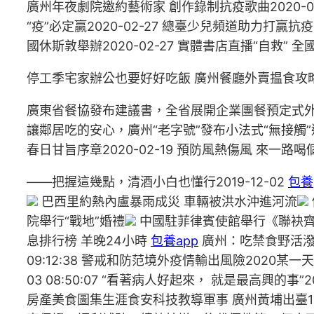
廣州年夜劇院邀約藝術家 創作錄制抗疫歌曲2020-03
“疫”必定贏2020-02-27 總臺少兒頻道助力打贏抗
國休斯敦舉辦2020-02-27 實體書店直播“自救” 全國
停工季宅家辦公也要好好吃飯 廣州餐廳外賣揾食攻
廣東省餐協發布建議書，全省展開企業團餐預定式外賣用餐
讓鄰居吃的安心，廣州“老字號”發布小法式“無接觸”送餐
春日甘旨序章2020-02-19 預防風熱傷風 來一路喝個
——把握這幾點，清酒小白也懂行2019-12-02
包養
巴西里約熱內盧暴雨成災 車輛被洪水沖進河流
院舉行“戰地”婚禮
中國駐菲律賓使館舉行《聯袂齊心
息排行榜 羊晚24小時
包養app
廣州：吃禁食野活潑物
09:12:38 警戒和防范境外疫情輸出風險2020某一
03 08:50:07 “看著病人好起來， 就是最高興的事”2020
房產美食圖集生涯食安科技教導軍事 廣州黃埔出臺