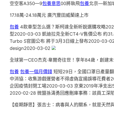
空空客A350—9
包養意思
00將執飛
包養
北京—新加坡
17.18萬-24.18萬元 廣汽豐田威蘭達上市
包養
4款車型怎么選？斯柯達全新昕銳選購攻略2020-03
型2020-03-03 凱迪拉克全新CT4-V售價公布 約3
Turbo S官圖公布 將于3月3日線上發布2020-03-
design2020-03-02
全球第一CEO杰克·韋爾奇往世！享年84歲，創建
包養
包養一個月價錢
短短29日，全國口罩日產量翻了1
中消協：收集游戲運營者不得虛偽宣揚誤導花費者2020
企因疫情封閉工場2020-03-03 京東2019年凈支
2020-02-28 微盟孫濤勇回應刪庫事務：該員工深陷
【疫期靜思】張吉士：病毒與人的關系，就是天然