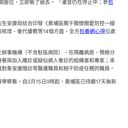
開座位，立即衝了過去。 「灌音仍在停止中；參
包
衛生安康局結合印發《黃埔區關于關懷關愛防控一線
核增、後代優教等14個方面，全方
包養網心得
位處
生辦事機構（不含駐區病院），在隔離病房、預檢分
接餐與加入確診或疑似病人會診的組織者和專家；承
離對象安康隨訪等醫護職員和相干防疫任務的職員。
學察看。自2月15日0時起，黃埔區已持續17天無新