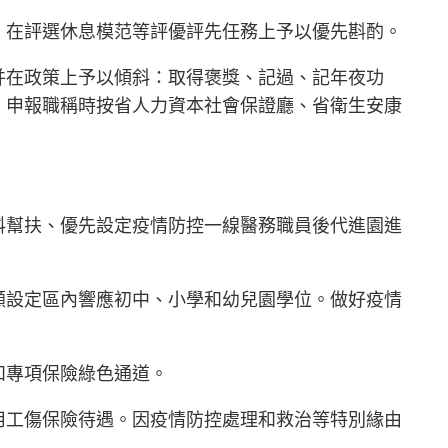
；在評選休息模范等評優評先任務上予以優先斟酌。
并在政策上予以傾斜：取得褒獎、記過、記年夜功
；申報職稱時按省人力資本社會保證廳、省衛生安康
料幫扶、優先設定疫情防控一線醫務職員後代進園進
顧設定區內響應初中、小學和幼兒園學位。做好疫情
和專項保險綠色通道。
用工傷保險待遇。因疫情防控處理和救治等特別緣由
。