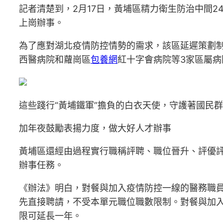
記者清楚到，2月17日，黃埔區精力衛生防治中間
上崗辦事。
為了應對湖北疫情防控情勢的需求，該區延遲策劃制
西醫病院和蘿崗區
包養網
紅十字會病院等3家區屬病
這些踐行“黃埔鐵軍”擔負的白衣天使，守護著國民
加年夜鼓勵表揚力度，做大好人才辦事
黃埔區還經由過程實行職稱評聘、職位晉升、評優
辦事任務。
《辦法》明白，對餐與加入疫情防控一線的醫務職
先直接聘請，不受本單元職位職數限制。對餐與加
限可延長一年。