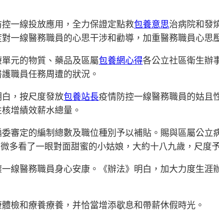
防控一線投放應用，全力保證定點救
包養意思
治病院和發
度對一線醫務職員的心思干涉和勸導，加重醫務職員心思
療單元的物質、藥品及區屬
包養網心得
各公立社區衛生辦
醫護職員任務周遭的狀況。
明白，按尺度發放
包養站長
疫情防控一線醫務職員的姑且
性核增績效薪水總量。
編委審定的編制總數及職位種別予以補貼。賜與區屬公立
宋微多看了一眼對面甜蜜的小姑娘，大約十八九歲，尺度
懷一線醫務職員身心安康。《辦法》明白，加大力度生涯
康體檢和療養療養，并恰當增添歇息和帶薪休假時光。