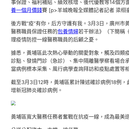
事保證、福利補貼、績效核增、後代優教等14個方
養一個月價錢
賽 [p>羊城晚報全媒體記者記者 梁栩
後方戰“疫”有你，后方守護有我。3月3日，廣州
醫務職員保證任務的
包養情婦
若干辦法》（下簡稱
理疫情防控一線醫務職員的后顧之憂。
據悉，黃埔區此次熱心舉動的關愛對象，觸及四類
診點、發燒門診（急診）、集中隔離醫學察看場合
當病例標本采集、風行病學查詢拜訪和疫點處置等
截至3月3日12時，黃埔區累計陳述確診病例18例
增新冠肺炎確診病例。
黃埔區寬大醫務任務者奮戰在抗疫一線，成為最美