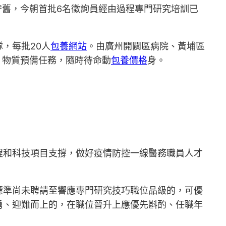
守舊，今朝首批6名徵詢員經由過程專門研究培訓已
，每批20人
包養網站
。由廣州開闢區病院、黃埔區
、物質預備任務，隨時待命動
包養價格
身。
程和科技項目支撐，做好疫情防控一線醫務職員人才
標準尚未聘請至響應專門研究技巧職位品級的，可優
勇、迎難而上的，在職位晉升上應優先斟酌、任職年