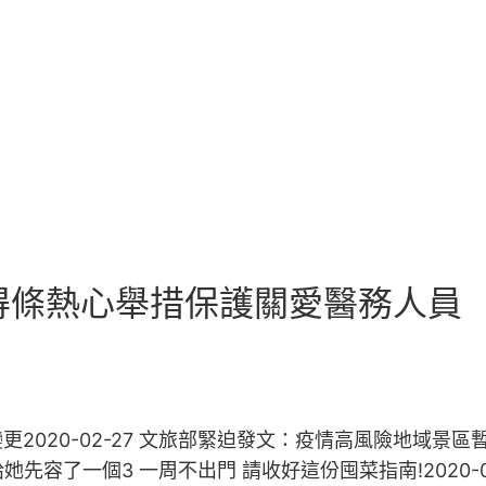
得條熱心舉措保護關愛醫務人員
020-02-27 文旅部緊迫發文：疫情高風險地域景區暫緩
先容了一個3 一周不出門 請收好這份囤菜指南!2020-02-