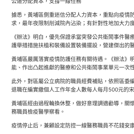
公道分配資本，支撐一線任務
據悉，黃埔區側重迷信分配人力資本，重點向疫情
求，最年夜限制削減院內沾染；有針對性地加大力
《辦法》明白，優先保證承當突發公共衛鬧事件醫
護舉措措施扶植和裝備設置裝備擺設，營建傑出的
黃埔區嚴厲落實疫情防護任務有關待遇。《辦法》
能、作出凸起進獻的醫療和公共衛鬧事業單元一次
此外，對區屬公立病院的職員經費補貼，依照區委
退職在編實繳個人工作年金人數每人每月500元的
黃埔區經由過程輪換休整，做好意理調適勸導，關
務職員檢疫醫學察看。
疫情停止后，兼顧設定防控一線醫務職員不花錢安