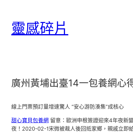
跳
至
靈感碎片
主
要
內
容
廣州黃埔出臺14一包養網心
線上門票預訂量增速驚人 “安心游防湊集”成核心
甜心寶貝包養網
留意：歐洲申根簽證迎來4年夜新變更2
夜！2020-02-1宋微被裁人後回抵家鄉，親戚立即給她