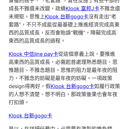
身邊的孩子，「老套路”，實在反應了有些干部的
成長不雅還未改變，政績
Klook 富邦J卡
不雅念還
未規矩。思惟上
Klook 台新gogo卡
沒有走出“老
套路”，不只不成能從最基礎上推進經濟完成高東
西的品質成長，反而會貽誤“戰機”，障礙完成高
東西的品質成長的過程。
Klook 中信line pay卡
從這個意義上說，要推進
高東西的品質成長，必需起首處理熟悉題目、思
惟題目、不雅念題目。思惟的阻力是最年夜的阻
力，不雅念的妨礙是最年夜的妨礙。一項政策
design得再好，假
Klook 台新gogo卡
如履行政策
的人想不清楚、想不明白，那政策後果也會年夜
打扣頭。
Klook 台新gogo卡
是以，在詳細任務中，必需要有激烈的擔負精