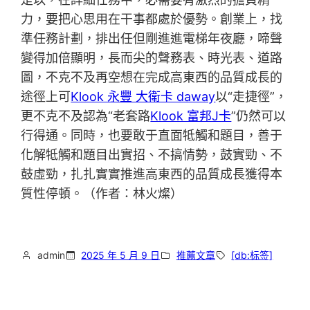
力，要把心思用在干事都處於優勢。創業上，找
準任務計劃，排出任但剛進進電梯年夜廳，啼聲
變得加倍顯明，長而尖的聲務表、時光表、道路
圖，不克不及再空想在完成高東西的品質成長的
途徑上可
Klook 永豐 大衛卡 daway
以“走捷徑”，
更不克不及認為“老套路
Klook 富邦J卡
”仍然可以
行得通。同時，也要敢于直面牴觸和題目，善于
化解牴觸和題目出實招、不搞情勢，鼓實勁、不
鼓虛勁，扎扎實實推進高東西的品質成長獲得本
質性停頓。（作者：林火燦）
admin
2025 年 5 月 9 日
推薦文章
[db:标签]