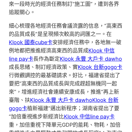
來一段時光的經濟任務制訂“施工圖”，遭到各界
追蹤關心。
細心梳理各地經濟任務會議流露的信息，“高東西
的品質成長”是呈現頻次較高的詞匯之一。在
Klook 國泰cube卡
安排經濟任務中，各地無一破
例地都把推進經濟高東西的品質成
Klook 中信
line pay卡
長作為斷定
Klook 永豐 大戶卡 dawho
成長思緒、制訂經濟政策、實
Klook 台新gogo卡
行微觀調控的最基礎請求。好比，福建省提出了
要把“高東西的品質成長與完成趕超無機同一起
來”，增進經濟社會連續安康成長，推進“再上新
臺階、扶
Klook 永豐 大戶卡 dawho
Klook 台新
gogo卡
植新福建”邁出新程序；湖南省提出了要
“加倍重視進步新經濟比
Klook 中信line pay卡
重，加倍重視下降單元GDP的能耗、物耗，加倍