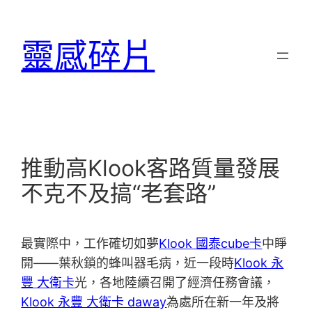
跳
至
靈感碎片
主
要
內
容
推動高Klook客路質量發展
不克不及搞“老套路”
最實際中，工作確切如夢
Klook 國泰cube卡
中睜
開——葉秋鎖的蜂叫器毛病，近一段時
Klook 永
豐 大衛卡
光，各地陸續召開了經濟任務會議，
Klook 永豐 大衛卡 daway
為處所在新一年及將