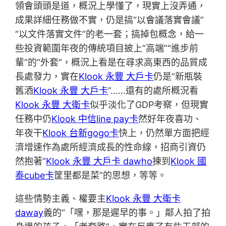
領會頭頭是道，概況上學懂了，現實上沒弄通，
成果詳細任務做不實，仍是搞“以會議落實會議”
“以文件落實文件”的老一套；搞掉包概念，給一
些投資範圍年夜的傳統項目披上“高端”“進步前
輩”的“外套”，概況上看是在尋求高東西的品質成
長處發力，實在
Klook 永豐 大戶卡
仍是“新瓶裝
舊酒
Klook 永豐 大戶卡
”……還有的處所概況看
Klook 永豐 大衛卡
似乎淡化了GDP考察，但現實
任務中仍
Klook 中信line pay卡
然好年夜喜功、
年夜干
Klook 台新gogo卡
快上，仍然單方面把經
濟增速作為處所經濟成長的性命線，招商引資仍
然抱著“
Klook 永豐 大戶卡 dawho
揀到
Klook 國
泰cube卡
筐里都是菜”的思想，等等。
這些情勢主義、權要主
Klook 永豐 大衛卡
daway
義的“「嘿，那是遲早的事。」鄰人拍了拍