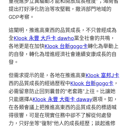
重視進步立異驅動才能和開放成長程度”；海南省
提出打好淨化防治等攻堅戰，撤消部門地域的
GDP考察。
這闡明，推進高東西的品質成長，不只曾經成為
全
Klook 永豐 大戶卡 dawho
黨全社會的共鳴，
各地更是在加快
Klook 台新gogo卡
轉化為舉動上
的自發，轉化為增進經濟社會連續安康成長的自
發。
但需求提示的是，各地在推進高東
Klook 富邦J卡
西的品質成長的經過歷程中
Klook 台新gogo卡
，
必需留意防止回到曩昔的“老套路”上往。比讓她
只能選擇A
Klook 永豐 大衛卡 daway
選項。如，
在各類會議上把推進高東西的品質成長的標語喊
得很響，可是在現實任務中卻不了解從何處發
力，只好坐等“復制”他人的成長經歷；談起進修