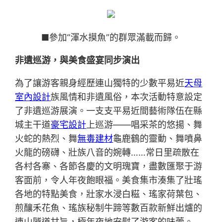
■參加“渾水摸魚”的群眾滿載而歸。
非遺巡游，與美食盛宴同步演出
為了讓游客親身經歷連山獨特的少數平易近
天母
室內設計
族風情和非遺風俗，本次活動特意設定
了非遺巡游展演。一支支平易近間藝術隊伍在縣
城主干道
豪宅設計
上巡游——唱采茶的悠揚、舞
火蛇的熱烈、舞
無毒建材
龜鹿鶴的靈動、舞噴鼻
火龍的磅礴、壯族八音的婉轉……常日里疏散在
各村各寨、各節各慶的文明瑰寶，盡數匯聚于游
客面前，令人年夜飽眼福。美食集市湊集了壯瑤
各地的特點美食，壯家水浸白糍、瑤家荷葉包、
煎釀禾花魚、瑤族秘制牛蹄等數百款新鮮出爐的
連山隧道甘旨，極年夜地安慰了游客的味蕾。