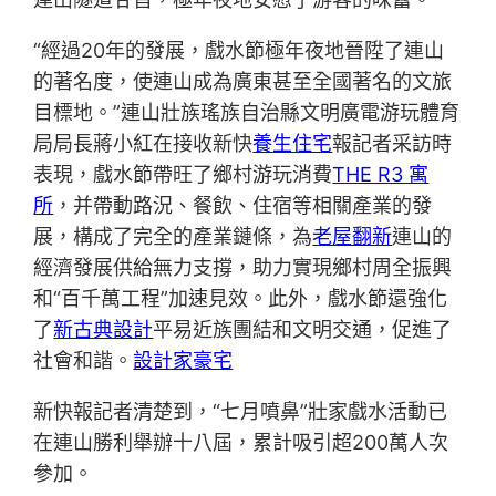
“經過20年的發展，戲水節極年夜地晉陞了連山
的著名度，使連山成為廣東甚至全國著名的文旅
目標地。”連山壯族瑤族自治縣文明廣電游玩體育
局局長蔣小紅在接收新快
養生住宅
報記者采訪時
表現，戲水節帶旺了鄉村游玩消費
THE R3 寓
所
，并帶動路況、餐飲、住宿等相關產業的發
展，構成了完全的產業鏈條，為
老屋翻新
連山的
經濟發展供給無力支撐，助力實現鄉村周全振興
和“百千萬工程”加速見效。此外，戲水節還強化
了
新古典設計
平易近族團結和文明交通，促進了
社會和諧。
設計家豪宅
新快報記者清楚到，“七月噴鼻”壯家戲水活動已
在連山勝利舉辦十八屆，累計吸引超200萬人次
參加。