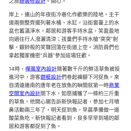
之旅
綠裝修設計
。開心。
岸上，連山的年夜街冷巷化作歡樂的陸地，主干
道兩側整齊擺列著水桶、水缸，沿街窗臺上的水
盆也蓄滿淨水。鄰居和游客手持水盆，笑盈盈地
向過往行人潑灑清涼；孩童們手持水槍“突突”射
擊，銀鈴般的笑聲回蕩在街道上空。消防員們也
拿起獨家機密“兵器”參加這場狂歡。
14時，
禪風室內設計
隨著數千斤的鮮活草魚被投
進河中，游客
遊艇設計
們卷起褲腳下河捉魚。來
自清遠連南的唐年老在放魚的瞬間就第一時
商業
空間室內設計
間下水，如愿捕獲了一條約三斤重
的草魚。他開心腸告訴新快報記者，參加七月噴
鼻活動兩三年了，明天捉到魚，早晨準備做一道
酸菜魚吃。新快報記者看到，良多早早到場的鄰
居和游客都捉到了魚。