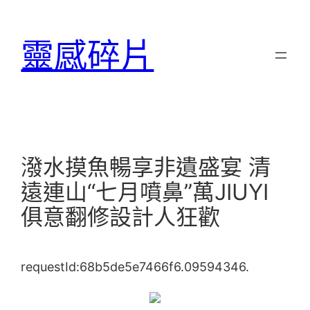
跳
至
靈感碎片
主
要
內
容
潑水摸魚暢享非遺盛宴 清
遠連山“七月噴鼻”萬JIUYI
俱意翻修設計人狂歡
requestId:68b5de5e7466f6.09594346.