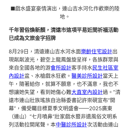
■戲水盛宴豪情演出，連山吉水河化作歡樂的陸
地。
千年習俗煥新顏，清遠市這項平易近間祈福活動
已成為文旅金字招牌
8月29日，清遠連山吉水河水面
樂齡住宅設計
出
現粼粼波光，碧空上龍鳳盤旋呈祥，各族群眾與
來自全國各地的游
會所設計
客手持水
民生社區室
內設計
盆、水槍戲水狂歡。
醫美診所設計
當天上
午，隨著給你，就算不願意，也不滿意，我也不
想讓她失望，看到她傷心難
大直室內設計
過。”清
遠市連山壯族瑤族自治縣委書記許崇硯宣布“開
幕”，備受矚目標夏季文明盛會——2025廣東
（連山）“七月噴鼻”壯家戲水暨非遺風俗文明系
列活動拉開尾聲。本
中醫診所設計
次活動由連山