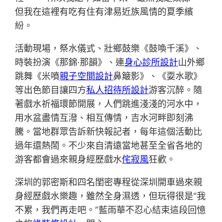
但我在這裡有吃有住有津易近族風情的夏季繽
紛。
活動現場，祭水儀式、壯鄉鼓樂《鼓喚千溪》、
時裝扮演《那錦·那韻》、連
身心診所設計
山外鄉
跳舞《米噴
親子空間設計
鼻簸影》、《耍水歌》
等出色節目讓四方
私人招待所設計
游客沉醉。隨
著戲水祈福環節開展，人們跳進淺淺的河水中，
用水盆盡情互潑、相互傳情，吉水河畔即刻沸
騰。當地群眾告訴新快報記者，每年這個活動比
過年還熱鬧。不少來自清遠當地甚至全省各地的
游客都會過來親身經歷戲水
侘寂風
狂歡。
深圳的郭密斯和四名閨密專程從深圳開車過來親
身經歷戲水樂趣，雖然全身濕透，但玩得很是“我
不累，我們再走吧。”藍雨華不忍心結束這段回憶