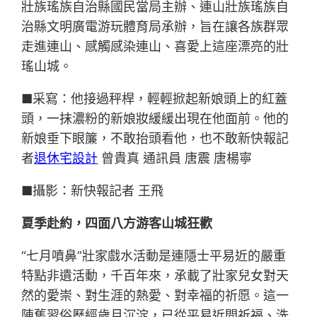
壯族瑤族自治縣國民當局主辦、連山壯族瑤族自
治縣文明廣電游玩體育局承辦，旨在讓各族群眾
走進連山、感觸感染連山、喜愛上這座漂亮的壯
瑤山城。
■采寫：他接過秤桿，輕輕掀起新娘頭上的紅蓋
頭，一抹濃粉的新娘妝緩緩出現在他面前。他的
新娘垂下眼簾，不敢抬頭看他，也不敢新快報記
者
退休宅設計
曾貴真 通訊員 唐震 唐楊寧
■攝影：新快報記者 王飛
夏季赴約，四面八方游客山城狂歡
“七月噴鼻”壯家戲水活動是連隱士平易近的嚴重
特點非遺活動，千百年來，承載了壯家兒女對天
然的愛崇、對生涯的熱愛、對幸福的祈愿。這一
陳舊習俗歷經歲月沉淀，已從平易近間祈福、洗