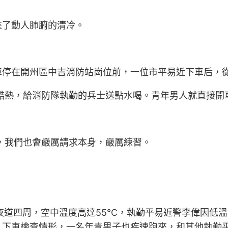
來了動人肺腑的清冷。
停在開州區中吉消防站崗位前，一位市平易近下車后，從
酷熱，給消防隊執勤的兵士送點水喝。青年男人就直接開
，我們也會嚴厲請求本身，嚴厲練習。
夜道四周，空中溫度高達55℃，執勤平易近警李偉因低
人下車檢查情形，一名年青男子也疾速跑來，和其他執勤