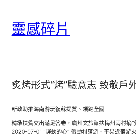
跳
至
靈感碎片
主
要
內
容
炙烤形式“烤”驗意志 致敬
新政助推海南游玩復蘇提質、領跑全國
精準扶貧交出滿足答卷，廣州文旅幫扶梅州兩村摘“貧苦
2020-07-01 “驛動的心” 帶動村落游、平易近宿游火起