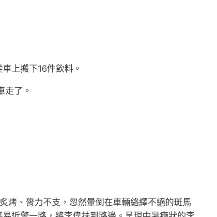
車上搬下16件飲料。
車走了。
溫炙烤、膂力不支，忽然暈倒在車輛絡繹不絕的斑馬
平易近警一路，將李偉扶到路邊。呈現中暑癥狀的李