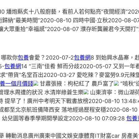
10 燔炮爇炙十八般廚藝，看前人若何點亮“夜間經濟”202
歸納“最美時間”2020-08-10 四時中國·立秋2020-0
大眾重拾“幸福感”2020-08-07 濮存昕龔麗君今天開打“洋
，哪款你
包養
會愛？2020-07-2
包養網
8 到始興水晶寨，赴
-
包養網
14 “三南”佳肴 鮮而分歧2020-05-07 
“帶貨”名堂百出2020-03-27 愛吃辣？麥當勞9.9元辣堡
養一個月價錢
甘肅張掖：枸杞紅了 農戶富了
“啃秋”
管理水周遭的狀況 水清岸綠蒼生樂
山東濟寧：微山湖
 提早了！廣州中考明天下戰書放榜2020-08-10 13:
航空成都至北京航班備降西安 落地經過歷程安穩2020-08-10 10
、幼兒園等春季學期開學設定2020-08-10 07:09:28
包養
舉 轉動消息廣州廣東中國文娛安康體育IT財富car 房產