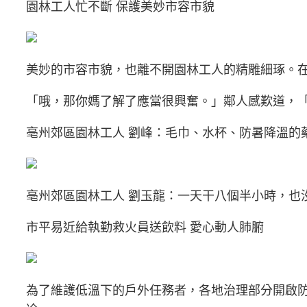
園林工人忙不斷 保護美妙市容市貌
美妙的市容市貌，也離不開園林工人的精雕細琢。
「哦，那你媽了解了應當很興奮。」鄰人感歎道，
亳州郊區園林工人 劉峰：毛巾、水杯、防暑降溫的
亳州郊區園林工人 劉玉龍：一天干八個半小時，也
市平易近給執勤救火員送飲料 愛心動人肺腑
為了維護低溫下的戶外任務者，各地治理部分開啟