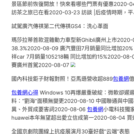
景區節前恢復開放！快來看哪些門票有優惠2020-04
訪茶之旅已在看2020-03-23 訪談 |后疫情時期，
試駕廣汽傳祺第二代傳祺GS4：洗心革面
瑪莎拉蒂首款混雜動力車型新Ghibli廣州上市2020-08-
38.3%2020-08-09 廣汽豐田7月銷量同比增加20%
祥car 7月銷量105218輛 同比增加約15%2020
賽廣州首駕2020-08-07
國內科技鉅子財報對照！亞馬遜營收超889
包養網
億
包養網心得
Windows 10再爆嚴重破綻：微軟卻遲遲不
料：“劉海”面積無變更2020-08-10 中國聯通
異、外貿成要害詞2020-08-06
包養網
小電科技獨家
huawei本年無望超出愛立信成第一2020-08-0
全國京劇院團線上抗疫展演月30臺好戲“云端”表態