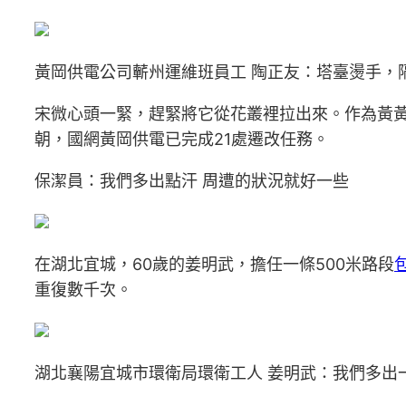
黃岡供電公司蘄州運維班員工 陶正友：塔臺燙手，
宋微心頭一緊，趕緊將它從花叢裡拉出來。作為黃黃
朝，國網黃岡供電已完成21處遷改任務。
保潔員：我們多出點汗 周遭的狀況就好一些
在湖北宜城，60歲的姜明武，擔任一條500米路段
重復數千次。
湖北襄陽宜城市環衛局環衛工人 姜明武：我們多出