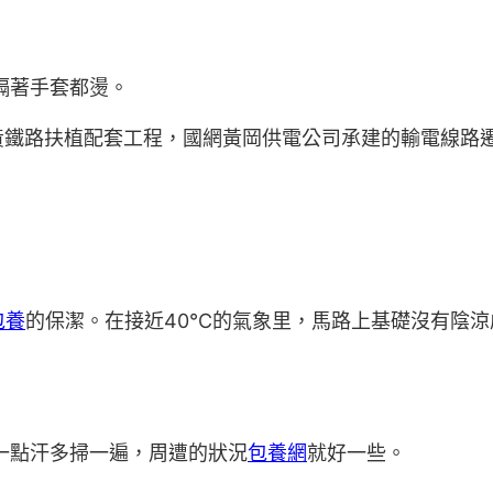
隔著手套都燙。
鐵路扶植配套工程，國網黃岡供電公司承建的輸電線路遷改
包養
的保潔。在接近40℃的氣象里，馬路上基礎沒有陰
一點汗多掃一遍，周遭的狀況
包養網
就好一些。