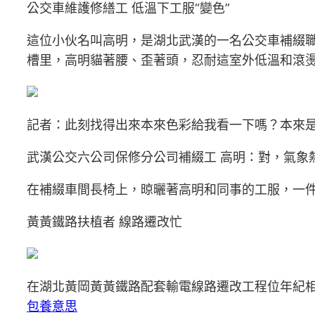
公交車維護修繕工 低溫下工服“變色”
這位小伙名叫高明，是湖北武漢的一名公交車補綴職
槽里，高明貓著腰、歪著頭，忍耐這室外低溫和滾燙
記者：此刻找得出來本來色彩給我看一下嗎？本來
武漢公交六公司保修分公司補綴工 高明：對，氣象
在補綴車間長椅上，晾曬著高明和同事的工服，一
黃黃鐵路扶植者 線路遷改忙
在湖北黃岡黃黃鐵路配套輸電線路遷改工程位年紀相
包養意思