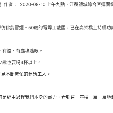
作者： 2020-08-10 上午九點，江蘇鹽城綜合客運關
仿佛能冒煙。50歲的電焊工戴國，已在高架橋上持續功
，有煙、有塵埃迷眼。
少說也要喝4杯以上。
可見不斷繁忙的建筑工人。
可是經由過程我們本身的盡力，看到這一座樓一層一層地
。