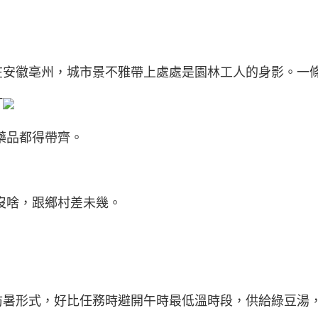
在安徽亳州，城市景不雅帶上處處是園林工人的身影。一
「
藥品都得帶齊。
沒啥，跟鄉村差未幾。
防暑形式，好比任務時避開午時最低溫時段，供給綠豆湯