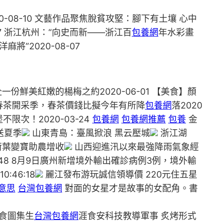
0-08-10 文藝作品聚焦脫貧攻堅：腳下有土壤 心中
8-07 浙江杭州：“向史而新——浙江百
包養網
年水彩畫
麻將”2020-08-07
一份鮮美紅嫩的楊梅之約2020-06-01 【美食】顏
又到一年春茶開采季，春茶價錢比擬今年有所降
包養網
落2020
不限次！2020-03-24
包養網
包養網推薦
包養
金
送夏季
山東青島：臺風掀浪 黑云壓城
浙江湖
荷葉變寶助農增收
山西迎進汛以來最強降雨氣象經
48:48 8月9日廣州新增境外輸出確診病例3例，境外輸
:46:18
麗江發布游玩誠信領導價 220元住五星
意思
台灣包養網
對面的女星才是故事的女配角。書
美食圖集生
台灣包養網
涯食安科技教導軍事 炙烤形式