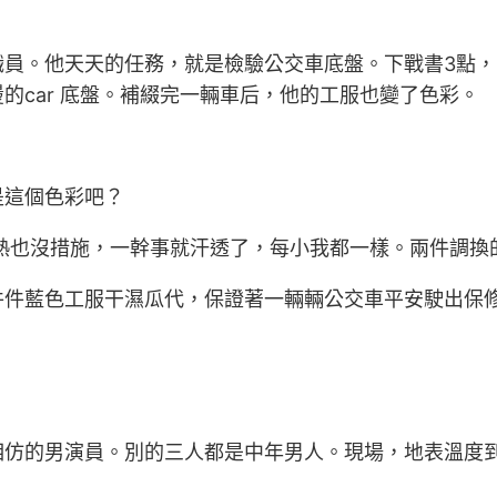
員。他天天的任務，就是檢驗公交車底盤。下戰書3點，
的car 底盤。補綴完一輛車后，他的工服也變了色彩。
是這個色彩吧？
熱也沒措施，一幹事就汗透了，每小我都一樣。兩件調換
件件藍色工服干濕瓜代，保證著一輛輛公交車平安駛出保
仿的男演員。別的三人都是中年男人。現場，地表溫度到