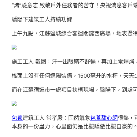
“烤”驗意志 致敬戶外任務者的苦守！央視消息客戶端 
驕陽下建筑工人持續功課
上午九點，江蘇鹽城綜合客運關鍵西廣場，地表燙得
施工工人 戴國：汗一出眼睛不舒暢，再加上電焊烤
橋面上沒有任何遮陽裝備，1500毫升的水杯，天天
而在江蘇宿遷市一處項目扶植現場，驕陽下，到處
包養
建筑工人 常孝嚴：固然氣象
包養甜心網
很熱，
本身的一份盡力，心里面仍是比擬驕傲比擬自豪的