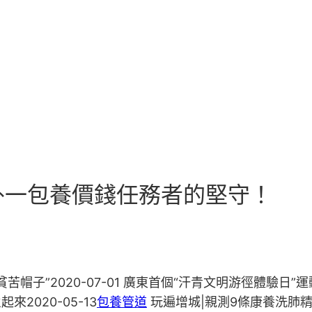
戶外一包養價錢任務者的堅守！
帽子”2020-07-01 廣東首個“汗青文明游徑體驗日
來2020-05-13
包養管道
玩遍增城|親測9條康養洗肺精品