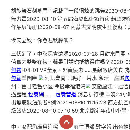
胡旋舞石刻墓門：記載了一段很炫的跳舞2020-08-
無力量2020-08-10 第五屆海絲藝術節首演 趙聰領銜
作品展”展開2020-08-07 內蒙古文明夜生涯復蘇：讓
今天立秋，你會貼秋膘嗎？
三伏到了，中秋還會遠嗎2020-07-28 月餅來鬥麗
值實力雙雙在線，蘋果引誘你抵抗得住嗎？2020-05
包養
-04-01 VR全景、外賣優惠……星級飯店美食 為求
包養
羊圖庫
河北豐南：護好一片水 激活一座城
包
州：舊日老舊小區 今變幸福港灣
安徽廬江：迷信
過歷程
包養網
……
包養管道
消息排行榜 羊晚24小時
出無癥狀沾染者8例2020-08-10 11:15:23 西方
級飯店2020-08-10 07:10:59 北京斷定年夜中小學
中，女配角應用這檔
前往頂部 數字報 出色推