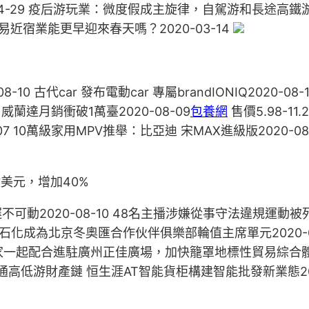
-29 疫后游玩業：微度假成主旋律，自駕游和長途高鐵游受
平易近宿業能更早迎來春天嗎？2020-03-14
10 古代car 發布電動car 專屬brandIONIQ2020-0
 威蘭達月銷衝破1萬臺2020-08-09
包養網
售價5.98-11
-08-07 10萬級家用MPV推舉：比亞迪 宋MAX進級版202
美元，增加40%
可動2020-08-10 48名主播涉嫌從事守法違規運動被列黑名單
與中國石化成為北京冬奧匯合作伙伴俱樂部輪值主席單元2020
一起配合進駐廣州正佳廣場，加快籠罩地標性貿易綜合體20
4 買通高低游財產鏈 恒生涯AT智能貨柜構建智能批發新業態2