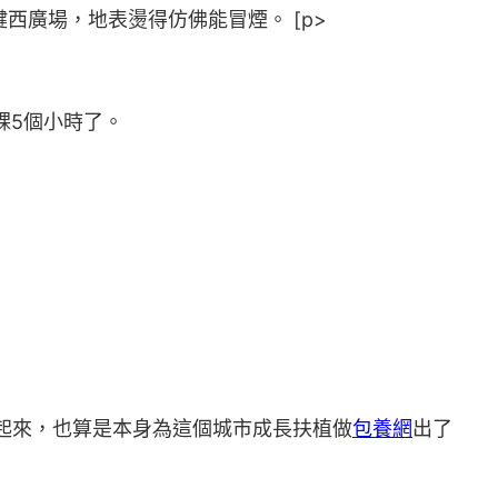
鍵西廣場，地表燙得仿佛能冒煙。 [p>
課5個小時了。
起來，也算是本身為這個城市成長扶植做
包養網
出了