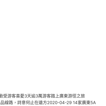
”運動受游客喜愛3天逾3萬游客踏上廣東游徑之旅
線路，詩意何止在遠方2020-04-29 14家廣東5A