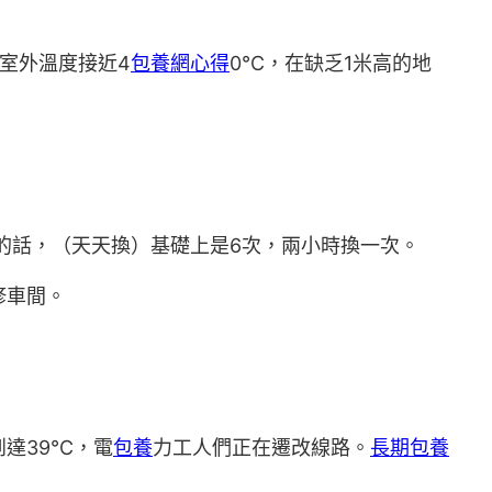
室外溫度接近4
包養網心得
0℃，在缺乏1米高的地
的話，（天天換）基礎上是6次，兩小時換一次。
修車間。
達39℃，電
包養
力工人們正在遷改線路。
長期包養