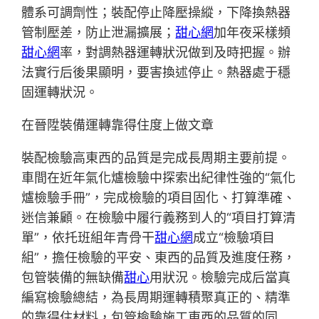
體系可調劑性；裝配停止降壓操縱，下降換熱器
管制壓差，防止泄漏擴展；
甜心網
加年夜采樣頻
甜心網
率，對調熱器運轉狀況做到及時把握。辦
法實行后後果顯明，要害換述停止。熱器處于穩
固運轉狀況。
在晉陞裝備運轉靠得住度上做文章
裝配檢驗高東西的品質是完成長周期主要前提。
車間在近年氣化爐檢驗中探索出紀律性強的“氣化
爐檢驗手冊”，完成檢驗的項目固化、打算準確、
迷信兼顧。在檢驗中履行義務到人的“項目打算清
單”，依托班組年青骨干
甜心網
成立“檢驗項目
組”，擔任檢驗的平安、東西的品質及進度任務，
包管裝備的無缺備
甜心
用狀況。檢驗完成后當真
編寫檢驗總結，為長周期運轉積聚真正的、精準
的靠得住材料，包管檢驗施工東西的品質的同