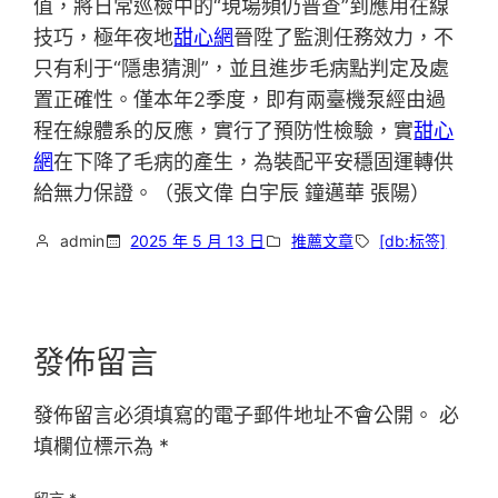
值，將日常巡檢中的“現場頻仍普查”到應用在線
技巧，極年夜地
甜心網
晉陞了監測任務效力，不
只有利于“隱患猜測”，並且進步毛病點判定及處
置正確性。僅本年2季度，即有兩臺機泵經由過
程在線體系的反應，實行了預防性檢驗，實
甜心
網
在下降了毛病的產生，為裝配平安穩固運轉供
給無力保證。（張文偉 白宇辰 鐘邁華 張陽）
admin
2025 年 5 月 13 日
推薦文章
[db:标签]
發佈留言
發佈留言必須填寫的電子郵件地址不會公開。
必
填欄位標示為
*