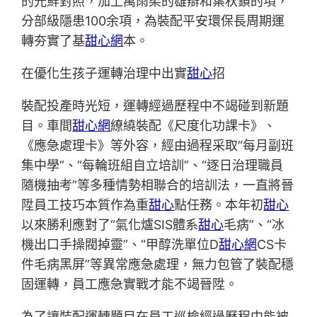
的光鮮對照，加上萬雨柔的雄辯和葉秋鎖的項，
分部級隱患100余項，為裝配平安環保長周期運
轉夯實了基
甜心網
本。
在優化生孩子運轉治理中出實
甜心
招
裝配投產時光短，運轉經過歷程中不竭碰到新題
目。車間
甜心網
繚繞裝配《尺度化功課卡》、
《應急處理卡》等外容，經由過程采取“每月副班
集中學”、“每輪班組自立培訓”、“逐日治理職員
隨機抽考”等多種情勢相聯合的培訓法，一直將晉
陞員工技巧本質作為重
甜心
點任務。本年初
甜心
以來勝利應對了“氣化爐SIS體系
甜心
毛病”、“冰
機出口手操閥掉靈”、“甲醇洗單位D
甜心網
CS卡
件毛病黑屏”等異常應急處理，無力包管了裝配穩
固運轉，員工應急實戰才能不竭晉陞。
為了讓裝配運轉題目在員工巡檢經過歷程中能被