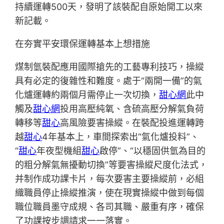
持續運轉500天，發明了該裝配自原始開工以來
新記載。
在夯實平安環保運轉基本上想措施
煤制氫裝配應用國際搶先的工藝專利技巧，操縱
具有必定的復雜性和難度。處于“兩開一備”的氣
化爐運轉約兩個月需停止一次切換，
甜心網
此中
觸及
甜心網
投用高壓純氧、含硫高壓分解氣負荷
轉移等
甜心
高風險要害操縱。在裝配投進運轉跨
越
甜心
4年基本上，車間探索出“氣化爐投料”、
“
甜心
年夜型機組
甜心
啟停”、“以穩固供氫為目的
的粗分解氣無擾動切換”等要害操縱尺度化法式，
并制作成功課卡片，每次要害主要操縱前，必組
織職員停止操縱推演，使在現實操縱中做到每個
職位職員墨守成規、各司其職、嚴重有序，確保
了功課按步調請求一一落實。