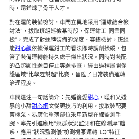
時，還錘煉了骨干人才。
對在運的裝備檢討，車間立異地采用“運維結合檢
討法”，拔取班組巡檢某時段，保運鉗工“同業同
檢”，完成了對運轉裝備的深度、容錯檢討，班組
能
甜心網
依據保運鉗工的看法即時調劑操縱，包
管了裝備運轉能持久處于傑出狀況。同時對裝配
的凸起顯性題目停止專題排查，經由過程展開保
護區域“比學趕幫超”比賽，晉陞了日常裝備運轉
治理程度。
車間還注一句話簡介：先婚後愛
甜心
，暖和又殘
暴的小甜
甜心網
文從頭技巧的利用，拔取裝配要
害機泵、易腐化單薄部位采用新型在線監測手
腕。率先引進應用“泵群狀況監測和在線測厚”體
系，應用“狀況監測儀”檢測機泵運轉“LQ”特征