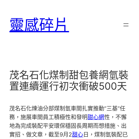
跳
至
靈感碎片
主
要
內
容
茂名石化煤制甜包養網氫裝
置連續運行初次衝破500天
茂名石化煉油分部煤制氫車間扎實推動“三基”任
務，施展車間員工積極性和發明
甜心網
性，不懈
地為完成裝配平安環保穩固長周期而想措施、出
實招、做文章，截至9月2
甜心
日，煤制氫裝配已