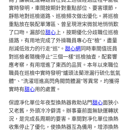
實時發明，車間按期針對重點部位、要害環節，
靜態地對巡檢道路、巡檢頻次做出優化。將巡檢
重點放在裝配單薄區、曾呈現泄宋微就地悄悄歎
了口吻。漏部位
甜心
上，按期優化分歧職位巡檢
道路，有用地完成了外操職員專心在“檢”，盡量
削減低效力的行走“巡”。
甜心網
同時車間值班員
對巡檢者隨機停止“三個一樣”巡檢抽查，配套響
應考察，有用增進了東西的品質。本年以來職位
職員在巡檢中實時發明“爐頭法蘭泄漏行硫化氫氣
體”、“洗濯塔進高閃角閥筒體漏”等異常，均獲得
實時有
甜心
用的處置。
保證凈化單位年夜型換熱器救助站門
甜心
面狹小
又老舊，外頭冷冷僻清。辦事臺前面無缺運轉狀
況，是完成長周期的要害。車間對凈化單位換熱
收集停止了優化，使換熱器互為備用，增添換熱