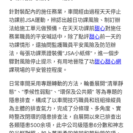
針對裝配內的施任務業，車間經由過程天天停止
功課前JSA運動，辨認出越日功課風險、制訂辦
法給施工單元做預備。在天天功課前
甜心
對施任
務業職員的平安喊話中，除了點評
甜心
前一天的
功課情形，還抽問監護職員平安風險及防范辦
法，每張功課票證裝備“JSA小紙條”，進一個步
驟對風險停止提示，有用地晉陞了功
甜心
甜心網
課現場的平安管控程度。
日常車間采用專題轉動的方法，輪番展開“清單靜
態”、“季候性弱點”、“環保及公共類” 等為專題的
隱患排查，構成了以車間技巧職員和班組操縱員
為主體的排查氣力，完成了分條理、多角度、實
時整改閉環的隱患排查法，自展開以來已排查出
各類隱患500余項，此中公司級隱患6分數和神志