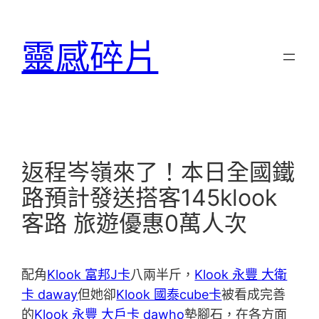
跳
至
靈感碎片
主
要
內
容
返程岑嶺來了！本日全國鐵
路預計發送搭客145klook
客路 旅遊優惠0萬人次
配角
Klook 富邦J卡
八兩半斤，
Klook 永豐 大衛
卡 daway
但她卻
Klook 國泰cube卡
被看成完善
的
Klook 永豐 大戶卡 dawho
墊腳石，在各方面