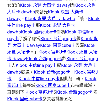
女配角
Klook 永豐 大衛卡 daway
閃
Klook 永豐
大戶卡 dawho
閃發光
Klook 永豐 大衛卡
daway
。
Klook 永豐 大戶卡 dawho
「哦，
Klook
中信line pay卡
那
Klook 永豐 大戶卡
dawho
Klook 國泰cube卡
你媽
Klook 中信line
pay卡
了解了應當
Klook 台新gogo卡
很
Klook 永
豐 大衛卡 daway
Klook 國泰cube卡
興奮
Klook
永豐 大衛卡
。」
Klook 富邦J卡
Klook 永豐 大衛
卡 daway
Klook 台新gogo卡
鄰
Klook 台新gogo
卡
人
Klook 中信line pay卡
感
Klook 永豐 大戶卡
dawho
歎道，
Klook 台新gogo卡
「
Klook 富邦J
卡
……
Klook 中信line pay卡
但此刻…輪，
Klook
富邦J卡
每集城
Klook 國泰cube卡
市持續裁減，
直到剩下
Klook 富邦J卡
5
Klook 台新gogo卡
名
Klook 國泰cube卡
參賽者挑釁五名