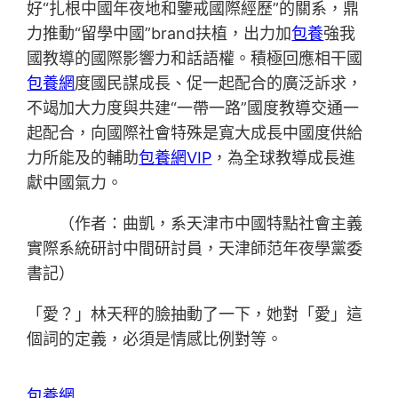
好“扎根中國年夜地和鑒戒國際經歷”的關系，鼎
力推動“留學中國”brand扶植，出力加
包養
強我
國教導的國際影響力和話語權。積極回應相干國
包養網
度國民謀成長、促一起配合的廣泛訴求，
不竭加大力度與共建“一帶一路”國度教導交通一
起配合，向國際社會特殊是寬大成長中國度供給
力所能及的輔助
包養網VIP
，為全球教導成長進
獻中國氣力。
（作者：曲凱，系天津市中國特點社會主義
實際系統研討中間研討員，天津師范年夜學黨委
書記）
「愛？」林天秤的臉抽動了一下，她對「愛」這
個詞的定義，必須是情感比例對等。
包養網