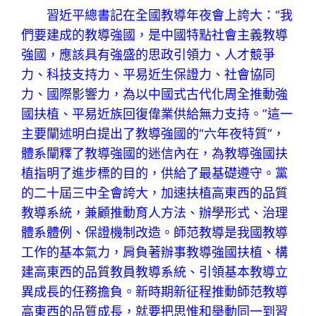
習近平總書記在全國教導年夜會上誇大：“我
們要建成的教導強國，是中國特點社會主義教導
強國，應該具有強盛的思政引領力、人才競爭
力、科技支持力、平易近生保證力、社會協同
力、國際影響力，為以中國式古代化周全推動強
國扶植、平易近族回復偉業供給無力支持。”這一
主要闡述明白提出了教導強國的“六年夜特質”，
體系闡釋了教導強國的迷信內在，為教導強國扶
植指明了進步標的目的，供給了最基礎遵守。黨
的二十屆三中全會誇大，加速扶植高東西的品質
教導系統，兼顧推動育人方法、辦學形式、治理
體系體例、保證機制改造。師范教導是我國教導
工作的基本氣力，肩負著辦事教導強國扶植、構
建高東西的品質教員教導系統、引領基本教導立
異成長的任務擔負。新時期新征程推動師范教導
高東西的品質成長，就要把思惟和舉動同一到習