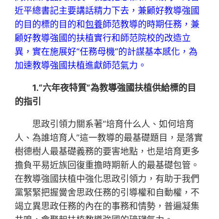
近平總書記主要講話精力下去，兼顧好教導強國
的目的標的目的和
包養
師范教導的時期任務，兼
顧好教導強國的扶植實行和師范院校的改造立
異，實在施展好“任務母機”的計謀基本感化，為
加速教導強國扶植進獻師范氣力。
1.“六年夜特質”為教導強國扶植供給標的目
的指引
思政引領力關系著“培育什么人、如何培育
人、為誰培育人”這一教導的最基礎題目，是落實
樹德樹人最基礎義務的要害地點，也是培育更多
擔負平易近族回復重擔時期新人的最基礎包管。
在教導強國扶植中強化思政引領力，有助于我們
黨緊緊把握黌舍思政任務的引導權和自動權，不
竭立異思政任務的內在的事務和情勢，普遍凝集