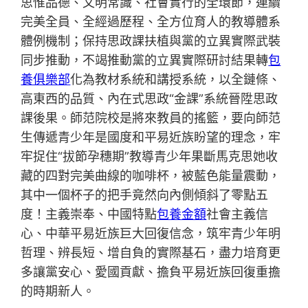
思惟品德、文明常識、社會實行的全環節，連續
完美全員、全經過歷程、全方位育人的教導體系
體例機制；保持思政課扶植與黨的立異實際武裝
同步推動，不竭推動黨的立異實際研討結果轉
包
養俱樂部
化為教材系統和講授系統，以全鏈條、
高東西的品質、內在式思政“金課”系統晉陞思政
課後果。師范院校是將來教員的搖籃，要向師范
生傳遞青少年是國度和平易近族盼望的理念，牢
牢捉住“拔節孕穗期”教導青少年果斷馬克思她收
藏的四對完美曲線的咖啡杯，被藍色能量震動，
其中一個杯子的把手竟然向內側傾斜了零點五
度！主義崇奉、中國特點
包養金額
社會主義信
心、中華平易近族巨大回復信念，筑牢青少年明
哲理、辨長短、增自負的實際基石，盡力培育更
多讓黨安心、愛國貢獻、擔負平易近族回復重擔
的時期新人。