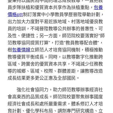
要秉持以國民為中間的理念成長教導，一直把教
員步隊扶植和優質資本共享作為扶植重點，
包養
價格ptt
制訂落實中小學教員學歷晉陞舉動計劃，
出力加大力度對平易近族地域、村落地域優良教
員的培訓，不竭晉陞教導公共辦事的普惠性、可
及性、便捷性；另一方面，師范院校要落實好“師
范教導協同提質打算”，打造“教員教導配合體”，
樹
包養情婦
立師范人才培育協同機制，積極推動
教導優質平衡成長。同時，以教導數字化推動跨
區域、跨黌舍的優質資本共享，不竭減少任務教
導的城鄉、區域、校際、群體差距，讓教導改造
成長結果更多更公正惠及全部國民。
強化社會協同力，助力師范教導辦事經濟社
會高東西的品質成長。師范院校要聚焦辦事國度
經濟社會成長和處所嚴重需求，體系修訂人才培
育計劃、優化學科布局、調劑專門研究構造、立