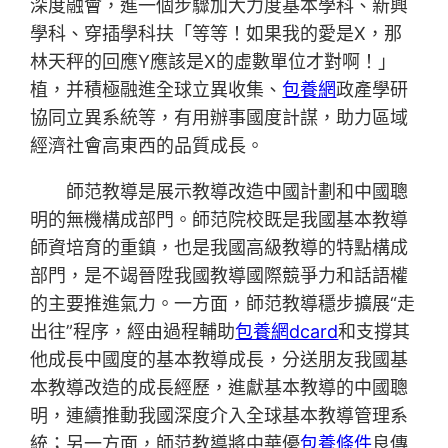
深度融會，進一個步驟加大力度基本學科、新興
學科、穿插學科扶「等等！如果我的愛是X，那
林天秤的回應Y應該是X的虛數單位才對啊！」
植，并積極融進全球立異收集、
包養網
政產學研
協同立異系統等，有用辦事國度計謀，助力區域
經濟社會高東西的品質成長。
師范教導是展示教導改造中國計劃和中國聰
明的無機構成部門。師范院校既是我國基本教導
師資培育的重鎮，也是我國高級教導的特點構成
部門，是不竭晉陞我國教導國際競爭力和話語權
的主要推進氣力。一方面，師范教導穩步擴展“走
出往”程序，經由過程輔助
包養網dcard
和支撐其
他成長中國度的基本教導成長，分送朋友我國基
本教導改造的成長經歷，進獻基本教導的中國聰
明，連續推動我國深度介入全球基本教導管理系
統；另一方面，師范教導將中華優
包養條件
良傳