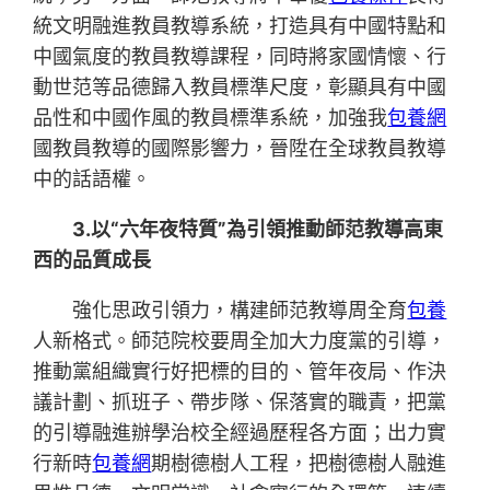
統文明融進教員教導系統，打造具有中國特點和
中國氣度的教員教導課程，同時將家國情懷、行
動世范等品德歸入教員標準尺度，彰顯具有中國
品性和中國作風的教員標準系統，加強我
包養網
國教員教導的國際影響力，晉陞在全球教員教導
中的話語權。
3.以“六年夜特質”為引領推動師范教導高東
西的品質成長
強化思政引領力，構建師范教導周全育
包養
人新格式。師范院校要周全加大力度黨的引導，
推動黨組織實行好把標的目的、管年夜局、作決
議計劃、抓班子、帶步隊、保落實的職責，把黨
的引導融進辦學治校全經過歷程各方面；出力實
行新時
包養網
期樹德樹人工程，把樹德樹人融進