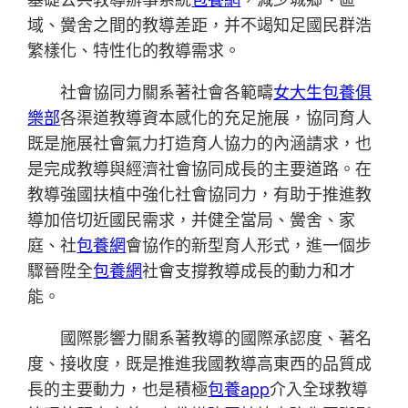
域、黌舍之間的教導差距，并不竭知足國民群浩
繁樣化、特性化的教導需求。
社會協同力關系著社會各範疇
女大生包養俱
樂部
各渠道教導資本感化的充足施展，協同育人
既是施展社會氣力打造育人協力的內涵請求，也
是完成教導與經濟社會協同成長的主要道路。在
教導強國扶植中強化社會協同力，有助于推進教
導加倍切近國民需求，并健全當局、黌舍、家
庭、社
包養網
會協作的新型育人形式，進一個步
驟晉陞全
包養網
社會支撐教導成長的動力和才
能。
國際影響力關系著教導的國際承認度、著名
度、接收度，既是推進我國教導高東西的品質成
長的主要動力，也是積極
包養app
介入全球教導