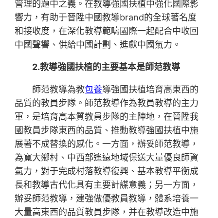
管理的題中之義。在教導強國扶植中強化國際影
響力，有助于晉陞中國教導brand的全球著名度
和接收度，在深化教導範疇國際一起配合中收回
中國聲響、供給中國計劃、進獻中國氣力。
2.教導強國扶植的主要基本是師范教導
師范教導為教
包養
導強國扶植培育高東西的
品質的教員步隊。師范教導作為教員教導的主力
軍，是培育高本質教員步隊的主陣地，在晉陞我
國教員步隊東西的品質、推動教導強國扶植中施
展著不成替換的感化。一方面，辦妥師范教導，
為寬大鄉村、中西部遙遠地域保送大量優良師資
氣力，對于完成村落教導復興、基本教導平衡成
長和教導古代化具有主要計謀意義；另一方面，
辦妥師范教導，建強做優教員教導，體系培養一
大量高東西的品質教員步隊，并在教導改造中施