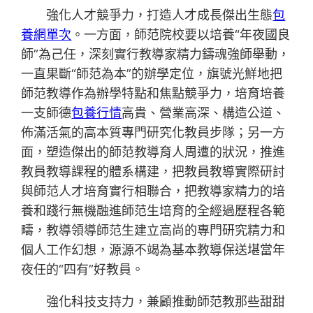
強化人才競爭力，打造人才成長傑出生態
包
養網單次
。一方面，師范院校要以培養“年夜國良
師”為己任，深刻實行教導家精力鑄魂強師舉動，
一直果斷“師范為本”的辦學定位，旗號光鮮地把
師范教導作為辦學特點和焦點競爭力，培育培養
一支師德
包養行情
高貴、營業高深、構造公道、
佈滿活氣的高本質專門研究化教員步隊；另一方
面，塑造傑出的師范教導育人周遭的狀況，推進
教員教導課程的體系構建，把教員教導實際研討
與師范人才培育實行相聯合，把教導家精力的培
養和踐行無機融進師范生培育的全經過歷程各範
疇，教導領導師范生建立高尚的專門研究精力和
個人工作幻想，源源不竭為基本教導保送堪當年
夜任的“四有”好教員。
強化科技支持力，兼顧推動師范教那些甜甜