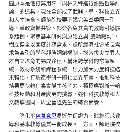
圈原本是他打算用來「與林天秤進行甜點哲學討
論」的道具，現在全部成了武器。導、科技立異
和人才培育。師范院校要不竭完美黨委同一引
導、黨政齊抓共管、部分各負其責的教導引導體
系體例，聚焦基本研討與原始立異“雙輪驅動”，
樹立健全以國度計謀需求、處所經濟社會成長需
求為牽引的學科靜態調劑機制。摸索拔尖立異人
才自立培育的完成途徑，構建跨學科的常識系
統、教材系統和課程系統，出力加大力度科技結
果轉化，打造產學研一體化立異平臺，推進科技
結果更快轉化為實際生孩子力。積極應對新一輪
科技反動和財產變更的挑釁，強化科技教導和人
文教導協同，周全晉陞先生的綜合素養。
強化平
包養意思
易近生保證力，賦能師范教
導和基本教導優質平衡成長。一方面，師范院校