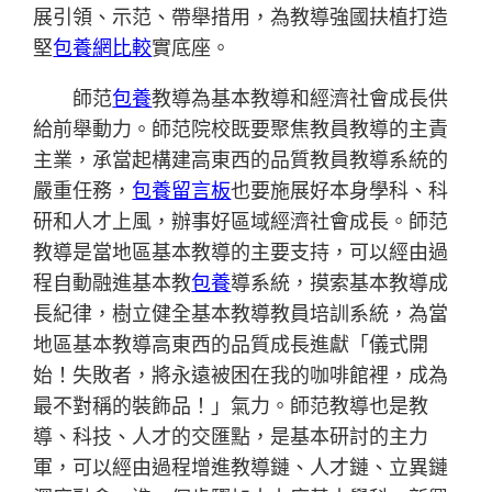
展引領、示范、帶舉措用，為教導強國扶植打造
堅
包養網比較
實底座。
師范
包養
教導為基本教導和經濟社會成長供
給前舉動力。師范院校既要聚焦教員教導的主責
主業，承當起構建高東西的品質教員教導系統的
嚴重任務，
包養留言板
也要施展好本身學科、科
研和人才上風，辦事好區域經濟社會成長。師范
教導是當地區基本教導的主要支持，可以經由過
程自動融進基本教
包養
導系統，摸索基本教導成
長紀律，樹立健全基本教導教員培訓系統，為當
地區基本教導高東西的品質成長進獻「儀式開
始！失敗者，將永遠被困在我的咖啡館裡，成為
最不對稱的裝飾品！」氣力。師范教導也是教
導、科技、人才的交匯點，是基本研討的主力
軍，可以經由過程增進教導鏈、人才鏈、立異鏈