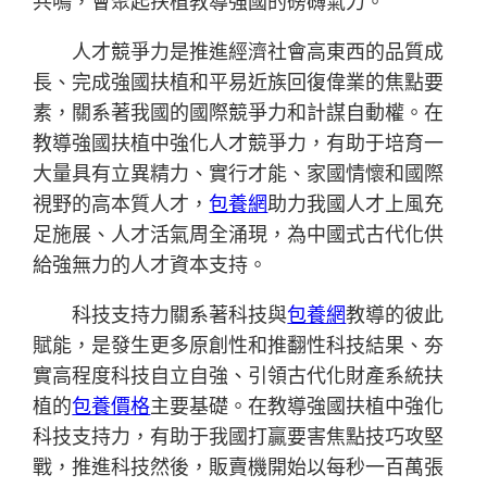
共鳴，會聚起扶植教導強國的磅礴氣力。
人才競爭力是推進經濟社會高東西的品質成
長、完成強國扶植和平易近族回復偉業的焦點要
素，關系著我國的國際競爭力和計謀自動權。在
教導強國扶植中強化人才競爭力，有助于培育一
大量具有立異精力、實行才能、家國情懷和國際
視野的高本質人才，
包養網
助力我國人才上風充
足施展、人才活氣周全涌現，為中國式古代化供
給強無力的人才資本支持。
科技支持力關系著科技與
包養網
教導的彼此
賦能，是發生更多原創性和推翻性科技結果、夯
實高程度科技自立自強、引領古代化財產系統扶
植的
包養價格
主要基礎。在教導強國扶植中強化
科技支持力，有助于我國打贏要害焦點技巧攻堅
戰，推進科技然後，販賣機開始以每秒一百萬張