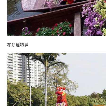
花舫飄噴鼻