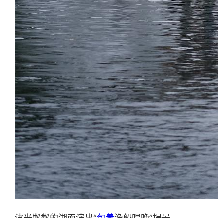
波光粼粼的湖面演出“
包養
漁船唱晚”場景