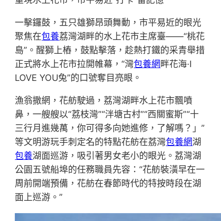
一擊鑼鼓，五只雄獅昂頭舞動，市平易近的眼光
聚焦在
包養
荔灣湖畔的水上花市主席臺——“桃花
島”。醒獅上樁，鼓點擊落，趁熱打鐵的采青舉措
正式將水上花市拉開帷幕，“灣
包養網
畔花海·I
LOVE YOU兔”的口號奪目亮眼。
漁翁撒網，花舫駛過，荔灣湖畔水上花市飄噴
鼻，一艘艘以“荔枝灣”“泮塘古村”“西關蜜斯”“十
三行月進幾萬，你可得多向她進修，了解嗎？」”
等文明游玩手刺定名的特點花舫在荔灣
包養網
湖
包養
湖面巡游，吸引著男女老小的眼光。荔灣湖
公園五號船埠的任務職員先容：“花舫裝潢早在一
周前開端預備，花舫在春節時代的特按時段在湖
面上巡游。”