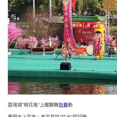
荔灣湖“桃花島”上醒獅舞
包養
動
重現水上花市，市平易近“打卡”留記憶