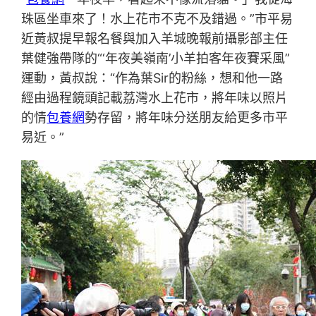
珠區坐車來了！水上花市不克不及錯過。”市平易
近黃叔提早報名餐與加入羊城晚報前攝影部主任
葉健強帶隊的“‘年夜美嶺南’小羊拍客年夜賽采風”
運動，黃叔說：“作為葉Sir的粉絲，想和他一路
經由過程鏡頭記載荔灣水上花市，將年味以照片
的情
包養網
勢存留，將年味分送朋友給更多市平
易近。”