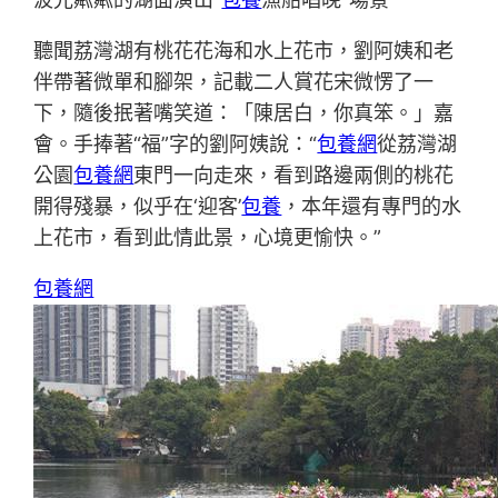
聽聞荔灣湖有桃花花海和水上花市，劉阿姨和老
伴帶著微單和腳架，記載二人賞花宋微愣了一
下，隨後抿著嘴笑道：「陳居白，你真笨。」嘉
會。手捧著“福”字的劉阿姨說：“
包養網
從荔灣湖
公園
包養網
東門一向走來，看到路邊兩側的桃花
開得殘暴，似乎在‘迎客’
包養
，本年還有專門的水
上花市，看到此情此景，心境更愉快。”
包養網