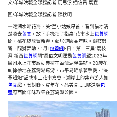
文/羊城晚報全媒體記者 馬思泳 通信員 荔宣
圖/羊城晚報全媒體記者 陳秋明
一灣湖水畔花海，美“荔小姑娘昂首，看到貓才清
楚過去
包養
，放下手機指了指桌”花市水上
包養網
開，桃花綻放賀新春，鄰居游園品年味。鑼鼓敲
響，醒獅舞動，1月1
包養網
8日，第十三屆“荔枝
灣·新西
包養網
關”風俗文明運動
包養網
暨2023年
廣州水上花市啟動典禮在荔灣湖畔舉辦。20艘花
舫徐徐地在荔灣湖巡游，市平易近拿著手機、“蛇
矛短炮”記載水上花市嘉會。湖岸上的集市游人如
包養
織，寫對聯、買年花、品美食……隧道廣
包
養
府西關年味凝集在荔灣湖公園。