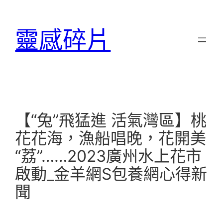
跳
至
靈感碎片
主
要
內
容
【“兔”飛猛進 活氣灣區】桃
花花海，漁船唱晚，花開美
“荔”……2023廣州水上花市
啟動_金羊網S包養網心得新
聞