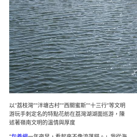
以“荔枝灣”“泮塘古村”“西關蜜斯”“十三行”等文明
游玩手刺定名的特點花舫在荔灣湖湖面巡游，陳
述著嶺南文明的溫情與厚度
“
包養網
一年夜早，看起來不像流落貓。」我從海