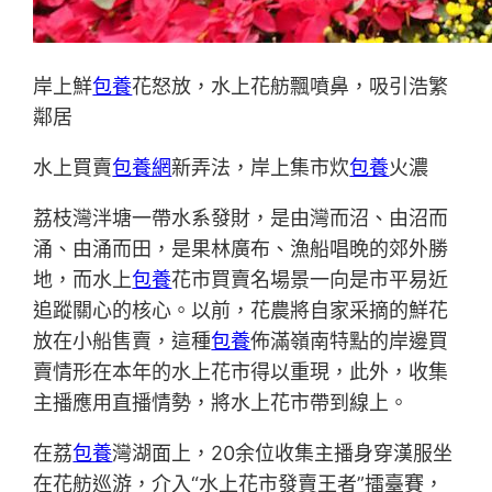
岸上鮮
包養
花怒放，水上花舫飄噴鼻，吸引浩繁
鄰居
水上買賣
包養網
新弄法，岸上集市炊
包養
火濃
荔枝灣泮塘一帶水系發財，是由灣而沼、由沼而
涌、由涌而田，是果林廣布、漁船唱晚的郊外勝
地，而水上
包養
花市買賣名場景一向是市平易近
追蹤關心的核心。以前，花農將自家采摘的鮮花
放在小船售賣，這種
包養
佈滿嶺南特點的岸邊買
賣情形在本年的水上花市得以重現，此外，收集
主播應用直播情勢，將水上花市帶到線上。
在荔
包養
灣湖面上，20余位收集主播身穿漢服坐
在花舫巡游，介入“水上花市發賣王者”擂臺賽，