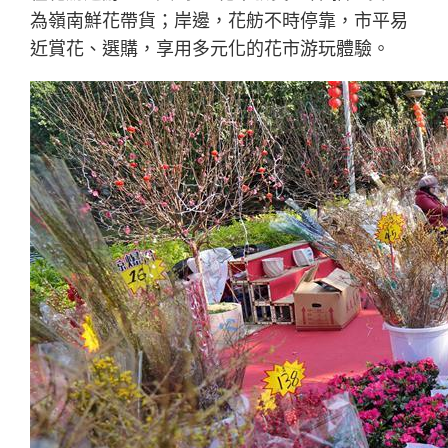
為嶺南鮮花帶貨；岸邊，花舫不時停靠，市平易
近賞花、選購，享用多元化的花市游玩體驗。