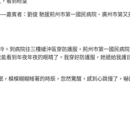
虹，看到盼望
—嘉賓者：劉俊 馳援荊州市第一國民病院、廣州市第又
冷。到病院往三樓緩沖區穿防護服，荊州市第一國民病院
只能看到年夜年夜的眼睛了。我穿好防護服，她遞給我護目
掉眠，模模糊糊睡著的時辰，忽然驚醒，感到心跳慢了，嚇