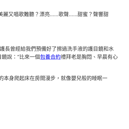
美麗又唱歌難聽？漂亮……歌聲……甜蜜？聲響甜
護長曾經給我們預備好了擦過洗手液的護目鏡和水
鏡說：“比來一個
包養合約
禮拜老是胸悶、早晨有心
的本身爬起床在房間漫步，就像嬰兒般的睡眠一