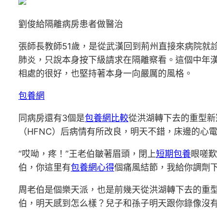
劉俊給隔離病房患者做醫治
張師長教師51歲，是從武漢回到荊州直接來病院就
肺炎，只說本身按下級請求在隔離察看。這個中年
相處的很好，也堅持著本身一向嚴厲的風格。
包養網
同病房還有3個是
包養網比較
從洪湖轉下去的重型新
（HFNC）后病情有所改良，明天不錯，床邊的心
“哎呦，疼！”王老伯皺著眉頭，閉上
短期包養
眼嗟歎
伯，你這里有
包養網心得
個痛風結節，我給你調劑下
周老伯是個樂天派，也是前幾天從洪湖轉下去的重
伯，明天感到怎么樣？兒子和孫子明天跟你錄像沒有