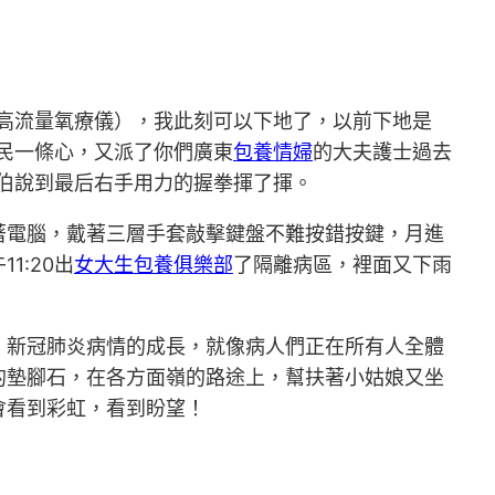
高流量氧療儀），我此刻可以下地了，以前下地是
國民一條心，又派了你們廣東
包養情婦
的大夫護士過去
伯說到最后右手用力的握拳揮了揮。
著電腦，戴著三層手套敲擊鍵盤不難按錯按鍵，月進
1:20出
女大生包養俱樂部
了隔離病區，裡面又下雨
。新冠肺炎病情的成長，就像病人們正在所有人全體
的墊腳石，在各方面嶺的路途上，幫扶著小姑娘又坐
會看到彩虹，看到盼望！