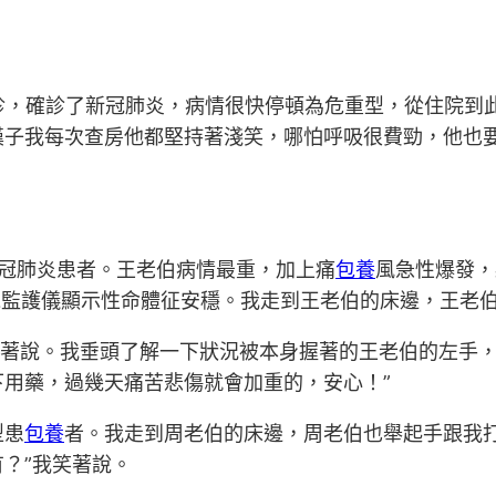
診，確診了新冠肺炎，病情很快停頓為危重型，從住院到
漢子我每次查房他都堅持著淺笑，哪怕呼吸很費勁，他也
冠肺炎患者。王老伯病情最重，加上痛
包養
風急性爆發，
電監護儀顯示性命體征安穩。我走到王老伯的床邊，王老
著說。我垂頭了解一下狀況被本身握著的王老伯的左手，
用藥，過幾天痛苦悲傷就會加重的，安心！”
型患
包養
者。我走到周老伯的床邊，周老伯也舉起手跟我
？”我笑著說。