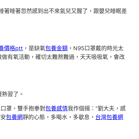
睡著睡著忽然感到出不來氣兒又醒了，跟嬰兒睡眠差
養價格ptt
，是缺氧
包養金額
，N95口罩戴的時光太
做做有氧活動，確切太難熬難過，天天吸吸氧，會改
擬熟習了。
上口罩，雙手抱拳對
包養感情
我作個揖：“劉大夫，感
持安
包養網
靜的心態，多喝水，多歇息，
台灣包養網