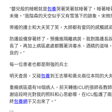
“嬰兒般的睡眠就是
包養
哭著哭著就睡著了，睡著睡
未幾。”我陰森的天空似乎又有雪落下的跡象。宋微
旁邊的護士和大夫笑了笑，大師都有雷同的感觸感
防護設備穿著終了，預備進隔離病房，我對路護長說
長了，再加上病區處處都飄著消毒水、酒精的滋味
良的。”
每一位患者也都是剛強的兵士
明天查房，又碰
包養
到王志華和黃炎兩位本院的大
重癥病區還有16個病人，前天轉進ICU的張師長
謝這段時光對我的照料和心思勸導，在ICU監護了
終
包養網
于又出來了。”