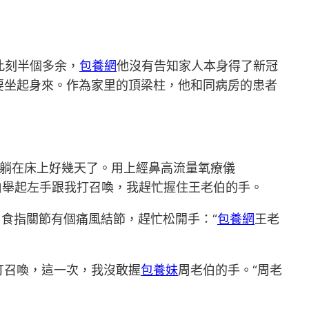
此刻半個多余，
包養網
他沒有告知家人本身得了新冠
要坐起身來。作為家里的頂梁柱，他和同病房的患者
躺在床上好幾天了。用上經鼻高流量氧療儀
伯舉起左手跟我打召喚，我趕忙握住王老伯的手。
食指關節有個痛風結節，趕忙松開手：“
包養網
王老
打召喚，這一次，我沒敢握
包養妹
周老伯的手。“周老