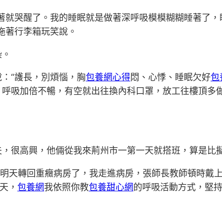
著就哭醒了。我的睡眠就是做著深呼吸模模糊糊睡著了，
拖著行李箱玩笑說。
染。
：“護長，別煩惱，胸
包養網心得
悶、心悸、睡眠欠好
包
，呼吸加倍不暢，有空就出往換內科口罩，放工往樓頂多
夫，很高興，他倆從我來荊州市一第一天就搭班，算是比
教師明天轉回重癥病房了，我走進病房，張師長教師頓時戴
兩天，
包養網
我依照你教
包養甜心網
的呼吸活動方式，堅