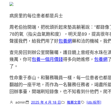
病房里的每位患者都是兵士
周老伯抬開端，把枕頭折起來墊高躺著說：“都錄像
78的氧（指尖血氧飽和度），明天是89，提高很
聲援我們，給我們用了好
包養網
藥和洽的機械，我
查完房回到辦公室開醫囑，護目鏡上曾經有水珠在
幾萬，你可
包養一個月價錢
得多向她進修，
包養網
了。
性命重于泰山。和醫務職員一樣，每一位患者也都
翻越的一座平地，而作為一名醫務任務者，竭盡所
回辦事臺，開端刷短錄像，也不知看到什他們。爬
admin
2025 年 4 月 18 日
推薦文章
[db:标签]