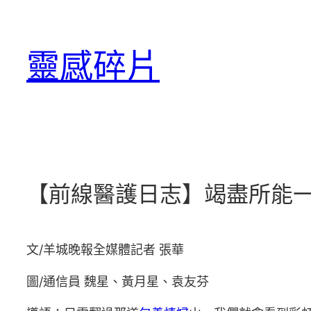
跳
至
靈感碎片
主
要
內
容
【前線醫護日志】竭盡所能
文/羊城晚報全媒體記者 張華
圖/通信員 魏星、黃月星、袁友芬