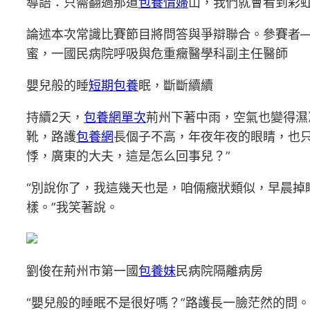
導語：只需翻過那道
包養情婦
山，我們就會看到彩
論述本次常識比賽節目將問答與爭辯聯合。參賽者—
蜜，一國民病院呼吸與危重癥醫學科副主任醫師
嬰兒般的睡
短期包養
眠，斷斷續續
持續2天，
包養網單次
荊州下著中雨，空氣也變得濕
靴，路護
包養網
長個子不高，年夜年夜的眼睛，也
悸，廣東的大夫，這是怎么回事兒？”
“別說你了，我這幾天也是，咱倆癥狀類似，早晨
樣。”我笑著說。
劉俊在荊州市第一國
包養妹
民病院隔離病房
“嬰兒般的睡眠不是很好嗎？”路護長一臉茫然的問。