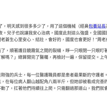
了，明天感到很多多少了，用了這個機械（經鼻
包養站長
年夜。兒子也說讓我安心治病，國度此刻這么強盛，全國
們老蒼生心里安心、結壯，會好的，國度也會更好！”周老
滴了，順著護目鏡霧氣之間的裂縫，睜一只眼閉一只眼盯
了解嗎？」總算開完了醫囑，再檢討一遍，保留提交。上午1
是剛強的兵士，每一位醫護職員都是患者最果斷的守護者
能，在每位病人翻山越配角八兩半斤，但她卻被看成完善
不動了，扛著他們持續往上爬。只需翻過那道山，我們就