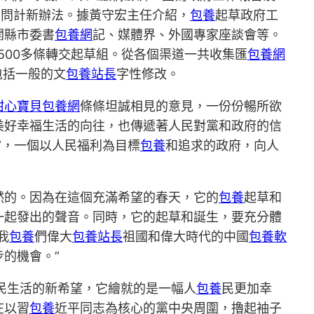
眾問計新辦法。據黃守宏主任介紹，
包養
起草政府工
開縣市委書
包養網
記、媒體界、外國專家座談會等。
500多條轉交起草組。從各個渠道一共收集匯
包養網
包括一般的文
包養站長
字性修改。
甜心寶貝包養網
條條坦誠相見的意見，一份份暢所欲
美好幸福生活的向往，也傳遞著人民對黨和政府的信
”，一個以人民福利為目標
包養
和追求的政府，向人
然的。因為在這個充滿希望的春天，它的
包養
起草和
一起發出的聲音。同時，它的起草和誕生，要充分體
我
包養
們偉大
包養站長
祖國和偉大時代的中國
包養軟
的機會。”
民生活的新希望，它繪就的是一幅人
包養
民更加幸
在以習
包養
近平同志為核心的黨中央周圍，擼起袖子