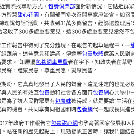
近實際找尋新方式，
包養俱樂部
面對新情況，它貼近群
各方智慧
甜心花園
，有關部門多次召開專家座談會。如召
總理說句話”活動，共收到31萬多條留言，經篩選整理后1
后吸收了300多處重要意見，這300多處重要意見當然不
府工作報告中得到了充分體現。在報告的起草過程中，一
草組跟前。這些意見和建議，傳遞著
包養軟體
億萬人民對
高要求。“知屋漏
包養網車馬費
者在宇下，知政失者在草野
聽民聲，體察民意，尊重民愿，凝聚民智。
殷期盼，它真真地發出了人民的聲音。這是注定的也是必
府與人民的有效互
包養
動和社會各方面齊
包養網
心共舉中
都是為了讓人民群眾更有
包養妹
獲得感，就是要讓“生活在
成真的機會，共同享有同祖國和時
包養網
代一起成長與進步
017年政府工作報告它
包養甜心網
也孕育著國家發展和人
圖。站在新的歷史起點上，風勁揚帆正當時，讓我們團結