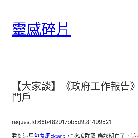
跳
至
靈感碎片
主
要
內
容
【大家談】《政府工作報告》
門戶
requestId:68b482917bb5d9.81499621.
看到這里
包養網dcard
，“吃瓜群眾”應該明白了，