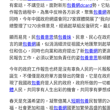
有套話，不講空話，面對新形
包養網dcard
勢，它貼
作報告過程中，為集中反映各方訴求，聚集
包養網
同時，今年中國政府網還會同27家媒體開展了“我向
總整理了1270余條意見，經過起草組反復研究，最
顯而易見，民
包養意思
情
包養妹
、民意、民心在政
言的建
包養網
議，似涓涓細流從祖國大地匯聚到起
任和信心，同時也向黨和政府提出了新
包養網
的更
民報告工作，必須以更加負責任的姿
包養意思
態傾
今年的政府工作報告也終是沒有辜負人民的一片殷
誕生，不僅僅是政府單方面發出的聲音，它是在政
現了我國政
包養
府是人民的政府，政府所做的一切
體
人民，共同享有人生出彩的機會，共同享有夢想
春天是充滿希望的，凝聚億萬人
短期包養
民智慧的2
福，社會更加和諧、祖
包養網
國更加繁榮昌盛的藍