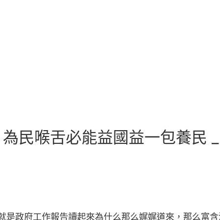
為民喉舌必能益國益一包養民 _
這就是政府工作報告讀起來為什么那么娓娓道來，那么富