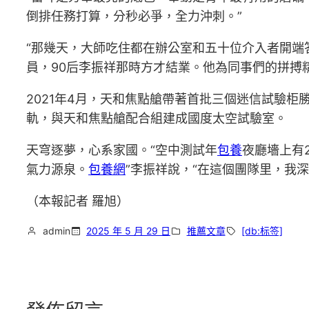
倒排任務打算，分秒必爭，全力沖刺。”
“那幾天，大師吃住都在辦公室和五十位介入者開端
員，90后李振祥那時方才結業。他為同事們的拼搏
2021年4月，天和焦點艙帶著首批三個迷信試驗柜
軌，與天和焦點艙配合組建成國度太空試驗室。
天穹逐夢，心系家國。“空中測試年
包養
夜廳墻上有
氣力源泉。
包養網
”李振祥說，“在這個團隊里，我
（本報記者 羅旭）
admin
2025 年 5 月 29 日
推薦文章
[db:标签]