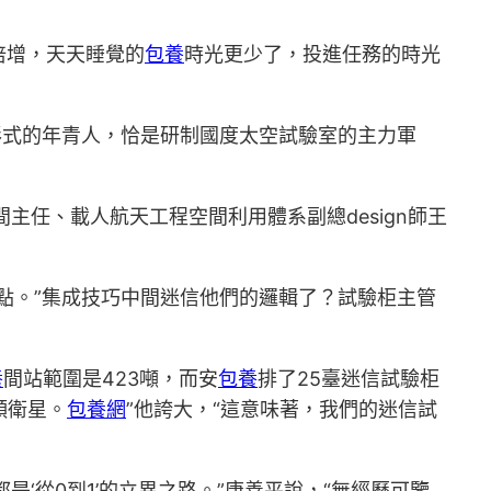
倍增，天天睡覺的
包養
時光更少了，投進任務的時光
形式的年青人，恰是研制國度太空試驗室的主力軍
主任、載人航天工程空間利用體系副總design師王
點。”集成技巧中間迷信他們的邏輯了？試驗柜主管
養
間站範圍是423噸，而安
包養
排了25臺迷信試驗柜
顆衛星。
包養網
”他誇大，“這意味著，我們的迷信試
‘從0到1’的立異之路。”唐善平說，“無經歷可鑒