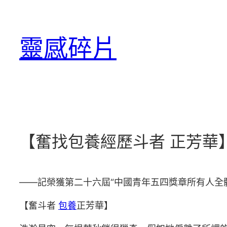
跳
至
靈感碎片
主
要
內
容
【奮找包養經歷斗者 正芳華】
——記榮獲第二十六屆“中國青年五四獎章所有人全
【奮斗者
包養
正芳華】