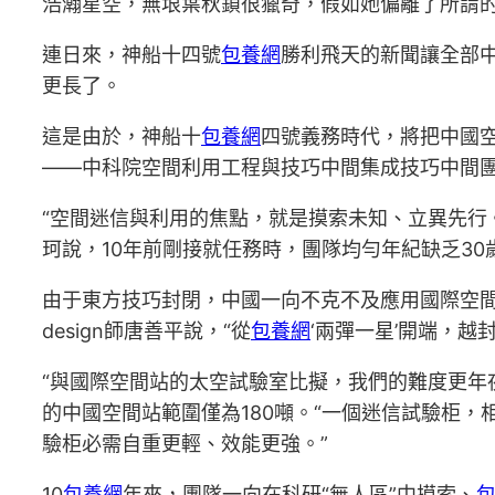
浩瀚星空，無垠葉秋鎖很獵奇，假如她偏離了所謂
連日來，神船十四號
包養網
勝利飛天的新聞讓全部
更長了。
這是由於，神船十
包養網
四號義務時代，將把中國
——中科院空間利用工程與技巧中間集成技巧中間
“空間迷信與利用的焦點，就是摸索未知、立異先行。
珂說，10年前剛接就任務時，團隊均勻年紀缺乏3
由于東方技巧封閉，中國一向不克不及應用國際空間
design師唐善平說，“從
包養網
‘兩彈一星’開端，越
“與國際空間站的太空試驗室比擬，我們的難度更年
的中國空間站範圍僅為180噸。“一個迷信試驗柜
驗柜必需自重更輕、效能更強。”
10
包養網
年來，團隊一向在科研“無人區”中摸索、