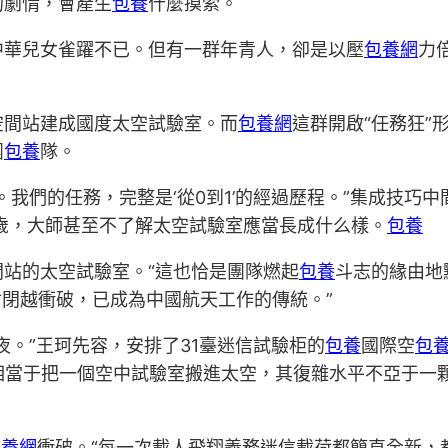
的劇情，會產生
包養
什麼摸索。
中華兒女雀躍不已。但有一群年青人，卻是以壓
包養網
力
空間站建成國度太空試驗室。而
包養網
這群開啟“任務狂”
團
包養
隊。
我們的任務，完整是‘從0到1’的經過歷程。”集成技巧中間
0歲，大師甚至不了解太空試驗室應當長成什么樣。
包養
站的太空試驗室。“這也恰是團隊燃起
包養
斗志的緣由地
封閉越衝破，已成為中國航天工作的傳統。”
夜。”王珂先容，安排了31臺迷信試驗柜的
包養
國際空
包
，相當于把一個空中試驗室搬進太空，其復雜水平不亞于一
包養網
衝破。“每一次載人飛翔義務迷信載荷都簡直全新，都是