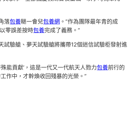
角落
包養
瞇一會兒
包養網
。”作為團隊最年青的成
極以零誤差按時
包養
完成了義務。”
問天試驗艙、夢天試驗艙將攜帶12個迷信試驗柜發射進
特殊能貢獻’，這是一代又一代航天人勠力
包養
前行的
的工作中，才幹煥收回殘暴的光榮。”