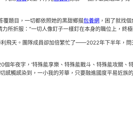
答覆題目，一切都依照她的黑甜鄉描
包養網
，困了就找個
精力所折服：“一切人像釘子一樣釘在本身的職位上，終
勝利飛天。團隊成員卻加倍繁忙了——2022年下半年，
20個年夜字，‘特殊能享樂、特殊能戰斗、特殊能攻關、
深切感觸感染到，一小我的芳華，只要融進國度平易近族