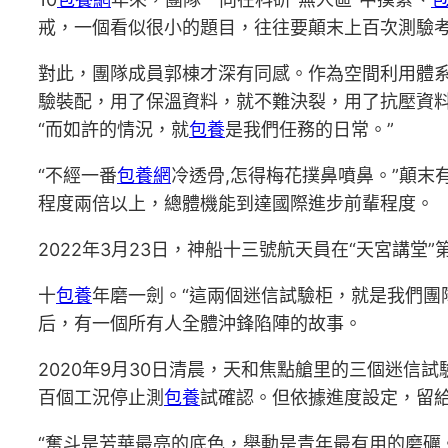
戒，一個看似很小的題目，往往要顛末上百次測驗考試
對此，團隊成員郭棟才深有同感。作為空間利用體
驗裝配，用了保溫資料，就不難決裂，用了抗壓資料
“而如許的情況，就
包養
是我們任務的日常。”
“不經一番
包養網
冷透骨,怎得梅花撲鼻噴鼻。”顛
程度兩倍以上，總體機能到達國際進步前輩程度。
2022年3月23日，神船十三號航天員在“天宮講堂
十
包養
年磨一劍。“這兩個迷信試驗柜，就是我們團隊
后，有一個所有人全體沖鋒陷陣的故事。
2020年9月30日清晨，天和焦點艙里的三個迷
百個工況停止測
包養
試確認。但依據進度設定，留給
“奮斗是芳華最亮的底色，舉動是青年最有用的磨礪