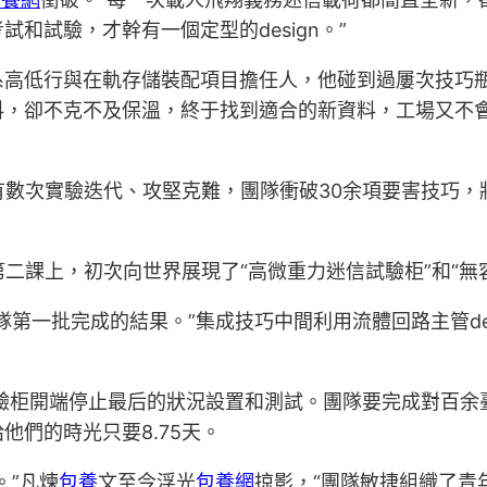
和試驗，才幹有一個定型的design。”
系高低行與在軌存儲裝配項目擔任人，他碰到過屢次技巧
，卻不克不及保溫，終于找到適合的新資料，工場又不會
末有數次實驗迭代、攻堅克難，團隊衝破30余項要害技巧
”第二課上，初次向世界展現了“高微重力迷信試驗柜”和“
第一批完成的結果。”集成技巧中間利用流體回路主管de
信試驗柜開端停止最后的狀況設置和測試。團隊要完成對百
他們的時光只要8.75天。
。”凡煉
包養
文至今浮光
包養網
掠影，“團隊敏捷組織了青