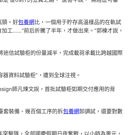
瓶頸。好
包養網
比，一個用于貯存高溫樣品的在軌試
加工……“前后折騰了半年，才做出來。”郭棟才說，
，將迷信試驗柜的份量減半，完成載荷承載比跨越國際
無容器資料試驗柜”，遭到全球注視。
sign師凡煉文說，首批試驗柜如期交付應用的背
余臺套裝備、幾百個工序的拆
包養網
卸調試，還要對數
年突擊隊，全部國慶假期日夜奮戰，以小時為單元，