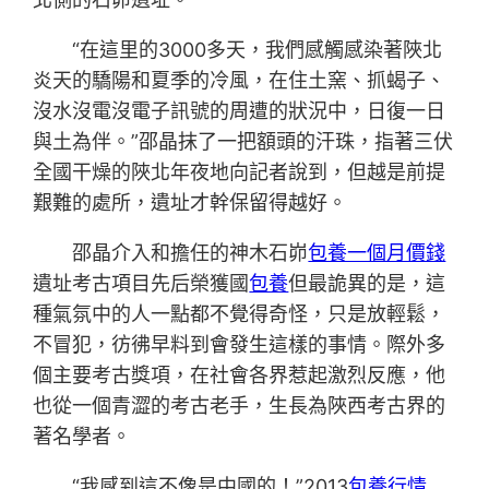
“在這里的3000多天，我們感觸感染著陜北
炎天的驕陽和夏季的冷風，在住土窯、抓蝎子、
沒水沒電沒電子訊號的周遭的狀況中，日復一日
與土為伴。”邵晶抹了一把額頭的汗珠，指著三伏
全國干燥的陜北年夜地向記者說到，但越是前提
艱難的處所，遺址才幹保留得越好。
邵晶介入和擔任的神木石峁
包養一個月價錢
遺址考古項目先后榮獲國
包養
但最詭異的是，這
種氣氛中的人一點都不覺得奇怪，只是放輕鬆，
不冒犯，彷彿早料到會發生這樣的事情。際外多
個主要考古獎項，在社會各界惹起激烈反應，他
也從一個青澀的考古老手，生長為陜西考古界的
著名學者。
“我感到這不像是中國的！”2013
包養行情