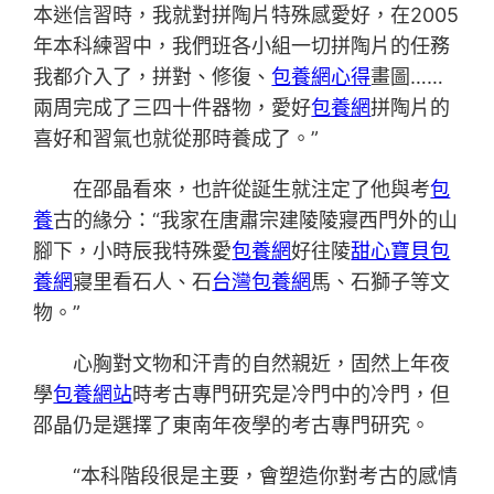
本迷信習時，我就對拼陶片特殊感愛好，在2005
年本科練習中，我們班各小組一切拼陶片的任務
我都介入了，拼對、修復、
包養網心得
畫圖……
兩周完成了三四十件器物，愛好
包養網
拼陶片的
喜好和習氣也就從那時養成了。”
在邵晶看來，也許從誕生就注定了他與考
包
養
古的緣分：“我家在唐肅宗建陵陵寢西門外的山
腳下，小時辰我特殊愛
包養網
好往陵
甜心寶貝包
養網
寢里看石人、石
台灣包養網
馬、石獅子等文
物。”
心胸對文物和汗青的自然親近，固然上年夜
學
包養網站
時考古專門研究是冷門中的冷門，但
邵晶仍是選擇了東南年夜學的考古專門研究。
“本科階段很是主要，會塑造你對考古的感情