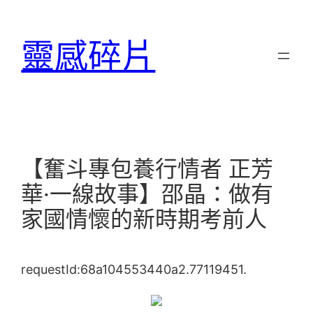
跳
至
靈感碎片
主
要
內
容
【奮斗專包養行情者 正芳
華·一線故事】邵晶：做有
家國情懷的新時期考前人
requestId:68a104553440a2.77119451.