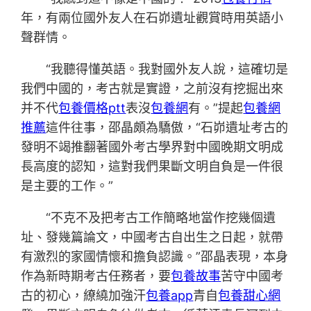
年，有兩位國外友人在石峁遺址觀賞時用英語小
聲群情。
“我聽得懂英語。我對國外友人說，這確切是
我們中國的，考古就是實證，之前沒有挖掘出來
并不代
包養價格ptt
表沒
包養網
有。”提起
包養網
推薦
這件往事，邵晶頗為驕傲，“石峁遺址考古的
發明不竭推翻著國外考古學界對中國晚期文明成
長高度的認知，這對我們果斷文明自負是一件很
是主要的工作。”
“不克不及把考古工作簡略地當作挖幾個遺
址、發幾篇論文，中國考古自出生之日起，就帶
有激烈的家國情懷和擔負認識。”邵晶表現，本身
作為新時期考古任務者，要
包養故事
苦守中國考
古的初心，繚繞加強汗
包養app
青自
包養甜心網