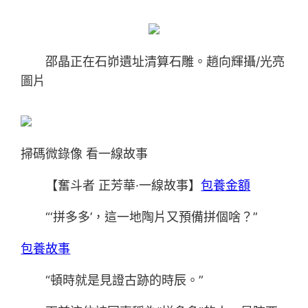
邵晶正在石峁遺址清算石雕。趙向輝攝/光亮
圖片
掃碼微錄像 看一線故事
【奮斗者 正芳華·一線故事】
包養金額
“‘拼多多’，這一地陶片又預備拼個啥？”
包養故事
“頓時就是見證古跡的時辰。”