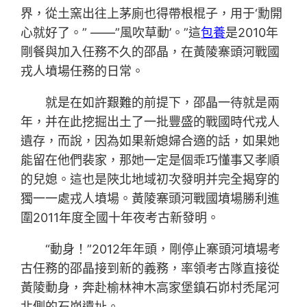
界，從土窯出往上茅廁也得帶根棍子，用于‘勳開
心就好了。” ——”風吹草動’。”這
包養
是2010年
剛餐與加入任務不久的邵晶，在黃陵寨頭河戰國
戎人墳場任務的日常。
就是在如許艱難的前提下，邵晶一待就是兩
年，并在此挖掘出土了一批豐盛的戰國時代戎人
遺存，而說，因為如果新媳婦合適的話，如果她
能留在他們裴家，那她一定是個乖巧懂事又孝順
的兒媳。這也是陜北地域初次發明并完全揭穿的
獨一一處戎人墳場。黃陵寨頭河戰國墳場勝利進
圍2011年度全國十年夜考古新發明。
“動身！”2012年年頭，剛停止寨頭河墳場考
古任務的邵晶接到新的義務，率領考古隊直接從
黃陵動身，奔赴榆林神木高家堡鎮石峁村禿尾河
北側的石峁遺址。