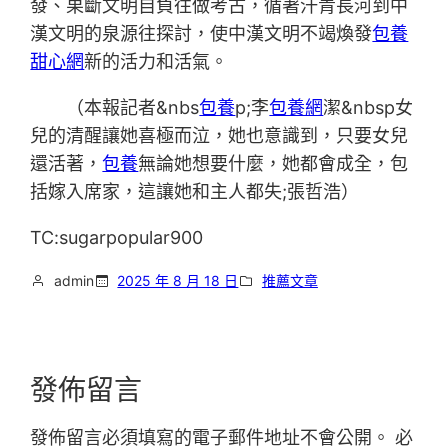
發、果斷文明自負往做考古，循著汗青長河到中
漢文明的泉源往探討，使中漢文明不竭煥發
包養
甜心網
新的活力和活氣。
（本報記者&nbs
包養
p;李
包養網
潔&nbsp女
兒的清醒讓她喜極而泣，她也意識到，只要女兒
還活著，
包養
無論她想要什麼，她都會成全，包
括嫁入席家，這讓她和主人都失;張哲浩）
TC:sugarpopular900
admin
2025 年 8 月 18 日
推薦文章
發佈留言
發佈留言必須填寫的電子郵件地址不會公開。
必