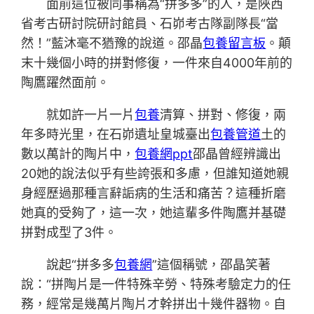
面前這位被同事稱為“拼多多”的人，是陜西
省考古研討院研討館員、石峁考古隊副隊長“當
然！”藍沐毫不猶豫的說道。邵晶
包養留言板
。顛
末十幾個小時的拼對修復，一件來自4000年前的
陶鷹躍然面前。
就如許一片一片
包養
清算、拼對、修復，兩
年多時光里，在石峁遺址皇城臺出
包養管道
土的
數以萬計的陶片中，
包養網ppt
邵晶曾經辨識出
20她的說法似乎有些誇張和多慮，但誰知道她親
身經歷過那種言辭詬病的生活和痛苦？這種折磨
她真的受夠了，這一次，她這輩多件陶鷹并基礎
拼對成型了3件。
說起“拼多多
包養網
”這個稱號，邵晶笑著
說：“拼陶片是一件特殊辛勞、特殊考驗定力的任
務，經常是幾萬片陶片才幹拼出十幾件器物。自