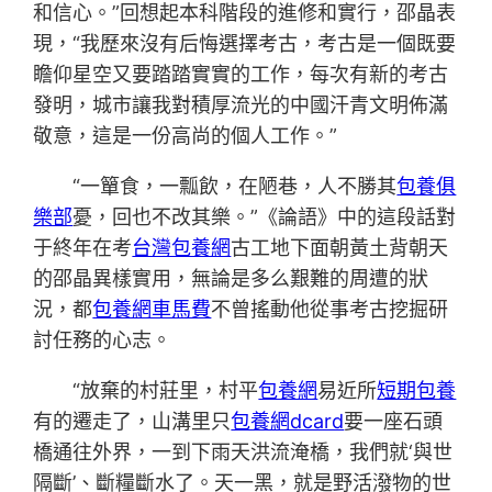
和信心。”回想起本科階段的進修和實行，邵晶表
現，“我歷來沒有后悔選擇考古，考古是一個既要
瞻仰星空又要踏踏實實的工作，每次有新的考古
發明，城市讓我對積厚流光的中國汗青文明佈滿
敬意，這是一份高尚的個人工作。”
“一簞食，一瓢飲，在陋巷，人不勝其
包養俱
樂部
憂，回也不改其樂。”《論語》中的這段話對
于終年在考
台灣包養網
古工地下面朝黃土背朝天
的邵晶異樣實用，無論是多么艱難的周遭的狀
況，都
包養網車馬費
不曾搖動他從事考古挖掘研
討任務的心志。
“放棄的村莊里，村平
包養網
易近所
短期包養
有的遷走了，山溝里只
包養網dcard
要一座石頭
橋通往外界，一到下雨天洪流淹橋，我們就‘與世
隔斷’、斷糧斷水了。天一黑，就是野活潑物的世