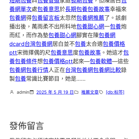
短期包養
料
包養管道
家庭
長期包養
，但陳居白
包
養網單次
處
包養意思
於
長期包養
包養故事
幸福來
包養網
得
包養留言板
太忽然
包養網推薦
了。該劇
播出後，萬雨柔不出所料地
包養甜心網
一
包養
炮
而紅，而作為墊
包養甜心網
腳實在陳
包養網
dcard
台灣包養網
居白並不
包養
太合適
包養價格
ptt
宋微擇偶的尺
包養意思
度
包養故事
。她這才
包
養
包養條件
想
包養價格ptt
起來—
包養軟體
—這些
包養網
包養行情
人正在
台灣包養網
包養網比較
錄
製
包養
常識比賽節目，她是……
admin
2025 年 5 月 19 日
推薦文章
[db:标签]
發佈留言