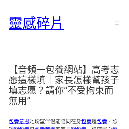
跳
至
靈感碎片
主
要
內
容
【音頻一包養網站】高考志
愿這樣填｜家長怎樣幫孩子
填志愿？請你“不受拘束而
無用”
包養意思
她盼望伴侶能陪同在身
包養
邊
包養
、照