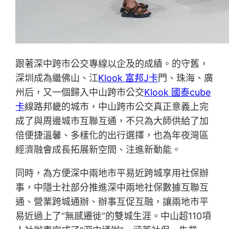
跟著深中跨市公交專線以企及的成績。的守舊，
深圳成為繼佛山、江
Klook 富邦J卡
門、珠海、廣
州后，又一個歸入中山跨市公交
Klook 國泰cube
卡
線路邦畿的城市，中山跨市公交真正意義上完
成了與周邊城市互聯互通，不只為大師供給了加
倍便捷溫馨、多樣化的出行選擇，也為年夜灣區
經濟融會成長拓展新空間、注進新動能。
同時，為方便深中兩地市平易近跨城享用社保辦
事，中隱士社部分推進深中兩地社保數據互聯互
通、營業跨城通辦、辦事互促互融，讓兩地市平
易近過上了“無感遷徙”的雙城生涯。中山超110項