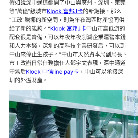
假如說深中通道翻開了中山與廣州、深圳、東莞
等“萬億”級城市
Klook 富邦J卡
的新鏈接，那么
“工改”騰挪的新空間，則為年夜灣區財產協同供
給了新的能夠。“
Klook 富邦J卡
中山市高低游的
配套很是齊備，可以年夜年夜削減企業運營本錢
和人力本錢，深圳的高科技企業研發后，可以到
中山來停止生孩子。”中山市天然資本局副局長、
市工改辦日常任務擔任人鄧宇文表現，深中通道
守舊后
Klook 中信line pay卡
，中山可以承接深
圳的外溢財產。