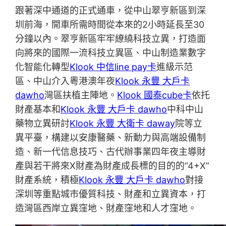
跟著深中通道的正式通車，從中山翠亨新區到深
圳前海，開車所需時間從本來的2小時延長至30
分鐘以內。翠亨新區牢牢繚繞科技立異，打造面
向將來的國際一流科技立異區、中山制造業數字
化智能化轉型
Klook 中信line pay卡
進級示范
區、中山介入粵港澳年夜
Klook 永豐 大戶卡
dawho
灣區扶植主陣地。
Klook 國泰cube卡
依托
財產基本和
Klook 永豐 大戶卡 dawho
中科中山
藥物立異研討
Klook 永豐 大衛卡 daway
院等立
異平臺，構建以安康醫藥、新動力與高端設備制
造、新一代信息技巧、古代辦事業四年夜主導財
產與若干將來X財產為財產成長標的目的的“4+X”
財產系統，積極
Klook 永豐 大戶卡 dawho
對接
深圳等重點城市優質科技、財產和立異資本，打
造灣區西岸立異窪地、財產窪地和人才窪地。