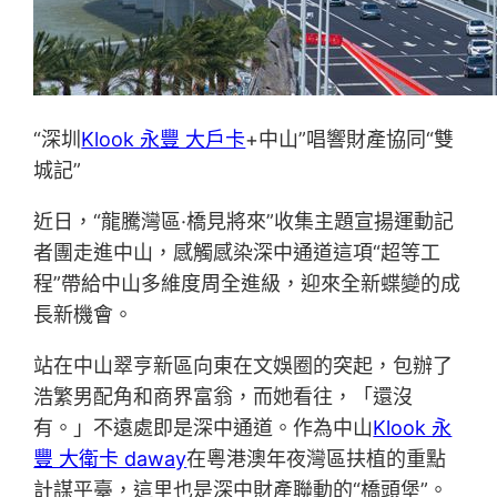
“深圳
Klook 永豐 大戶卡
+中山”唱響財產協同“雙
城記”
近日，“龍騰灣區·橋見將來”收集主題宣揚運動記
者團走進中山，感觸感染深中通道這項“超等工
程”帶給中山多維度周全進級，迎來全新蝶變的成
長新機會。
站在中山翠亨新區向東在文娛圈的突起，包辦了
浩繁男配角和商界富翁，而她看往，「還沒
有。」不遠處即是深中通道。作為中山
Klook 永
豐 大衛卡 daway
在粵港澳年夜灣區扶植的重點
計謀平臺，這里也是深中財產聯動的“橋頭堡”。