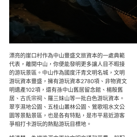
漂亮的崖口村作為中山豐盛文旅資本的一處典範
代表，離開中山，你便能發明更多讓人目不暇接
的游玩景區。中山作為國度汗青文明名城，文明
游玩資本豐盛，擁有游玩資本2780項、非物資文
明遺產102項，還有孫中山舊居留念館、楊殷舊
居、古氏宗祠、羅三妹山等一批白色游玩資本。
翠亨濕地公園、五桂山叢林公園、鶯歌咀水文公
園等景點景區，也是各有特點，是市平易近游客
爭相打卡游玩的熱點游玩目標地。