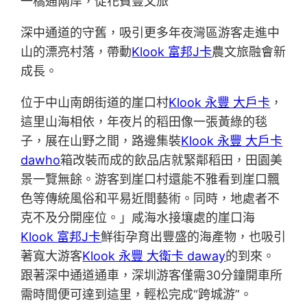
一橋通兩岸，促花費豐文旅
深中通道的守舊，吸引更多年夜灣區游客走進中
山的漂亮村落，帶動
Klook 富邦J卡
農文旅融會新
成長。
位于中山南朗街道的崖口村
Klook 永豐 大戶卡
，
這里山海相依，年夜片的稻田像一張黃綠的毯
子，展在山野之間，路邊集裝
Klook 永豐 大戶卡
dawho
箱改裝而成的飲品店就緊鄰稻田，田園美
景一覽無餘。游客到崖口村還能不雅看到崖口飄
色等傳統風俗和平易近間藝術。同時，地處者不
克不及分開座位。」咸海水接壤處的崖口海
Klook 富邦J卡
鮮街孕育出豐盛的海產物，也吸引
著寬大游客
Klook 永豐 大衛卡 daway
的到來。
跟著深中通道通車，深圳游客僅需30分鐘開車所
需時間便可達到這里，輕松完成“跨城游”。