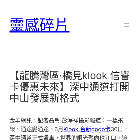
跳
至
靈感碎片
主
要
內
容
【龍騰灣區·橋見klook 信譽
卡優惠未來】深中通道打開
中山發展新格式
金羊網訊，記者聶粵 彭澤祥攝影報道：一橋飛
架，通途變通途。6月
Klook 台新gogo卡
30日，
深中通道正式通車，世界的眼光聚向珠江口，這