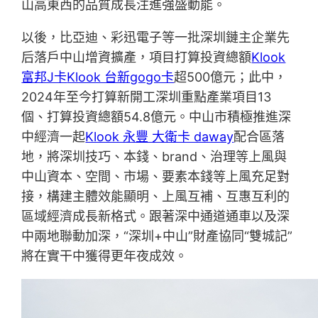
山高東西的品質成長注進強盛動能。
以後，比亞迪、彩迅電子等一批深圳鏈主企業先
后落戶中山增資擴產，項目打算投資總額
Klook
富邦J卡
Klook 台新gogo卡
超500億元；此中，
2024年至今打算新開工深圳重點產業項目13
個、打算投資總額54.8億元。中山市積極推進深
中經濟一起
Klook 永豐 大衛卡 daway
配合區落
地，將深圳技巧、本錢、brand、治理等上風與
中山資本、空間、市場、要素本錢等上風充足對
接，構建主體效能顯明、上風互補、互惠互利的
區域經濟成長新格式。跟著深中通道通車以及深
中兩地聯動加深，“深圳+中山”財產協同“雙城記”
將在實干中獲得更年夜成效。