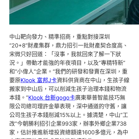
中山靶向發力、精準招商，重點對接深圳
“20+8”財產集群，鼎力招引一批財產契合度高、
宋微只好回道：「沒事，我就回來了解一下狀
況。」帶動才能強的年夜項目，以及“專精特新”
和“小偉人”企業。“我們的研發和發賣在深圳，重
要原
Klook 富邦J卡
資料供貨商在中山，生孩子線
搬家到中山后，可以削減生孩子治理本錢和物流
本錢。”
Klook 台新gogo卡
廣東華普智能技巧無
限公司總司理許金華表現，深中通道的守舊，讓
公司生孩子本錢削減15%以上。據清楚，中山“工
改”今朝勝利招引企業993家，辦事外鄉企業738
家，估計推進新增投資總額達1600多億元，為中