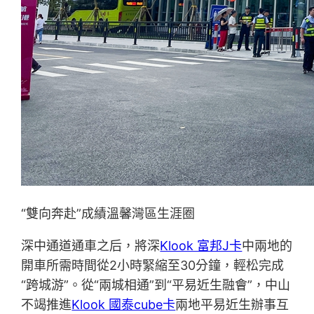
“雙向奔赴”成績溫馨灣區生涯圈
深中通道通車之后，將深
Klook 富邦J卡
中兩地的
開車所需時間從2小時緊縮至30分鐘，輕松完成
“跨城游”。從“兩城相通”到“平易近生融會”，中山
不竭推進
Klook 國泰cube卡
兩地平易近生辦事互