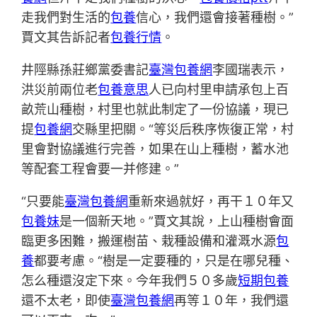
走我們對生活的
包養
信心，我們還會接著種樹。”
賈文其告訴記者
包養行情
。
井陘縣孫莊鄉黨委書記
臺灣包養網
李國瑞表示，
洪災前兩位老
包養意思
人已向村里申請承包上百
畝荒山種樹，村里也就此制定了一份協議，現已
提
包養網
交縣里把關。“等災后秩序恢復正常，村
里會對協議進行完善，如果在山上種樹，蓄水池
等配套工程會要一并修建。”
“只要能
臺灣包養網
重新來過就好，再干１０年又
包養妹
是一個新天地。”賈文其說，上山種樹會面
臨更多困難，搬運樹苗、栽種設備和灌溉水源
包
養
都要考慮。“樹是一定要種的，只是在哪兒種、
怎么種還沒定下來。今年我們５０多歲
短期包養
還不太老，即使
臺灣包養網
再等１０年，我們還