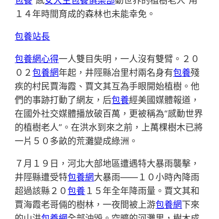
包養
“感
女大生包養俱樂部
動世界的植樹老人”用
１４年時間育成的森林也未能幸免。
包養站長
包養網心得
一人雙目失明，一人沒有雙臂。２０
０２
包養網
年起，井陘縣冶里村兩名身有
包養
殘
疾的村民賈海霞、賈文其互為手眼開始植樹。他
們的事跡打動了網友，后
包養
經美國媒體報道，
在國外社交媒體播放破百萬，更被稱為“感動世界
的植樹老人”。在洪水到來之前，上萬棵樹木已將
一片５０多畝的荒灘變成綠洲。
７月１９日，河北大部地區遭遇特大暴雨襲擊，
井陘縣遭受特
包養網
大暴雨——１０小時內降雨
超過該縣２０
包養
１５年全年降雨量。賈文其和
賈海霞老哥倆的樹林，一夜間被上游
包養網
下來
的山洪
包養網
全部沖毀。空曠的河灘里，樹木成