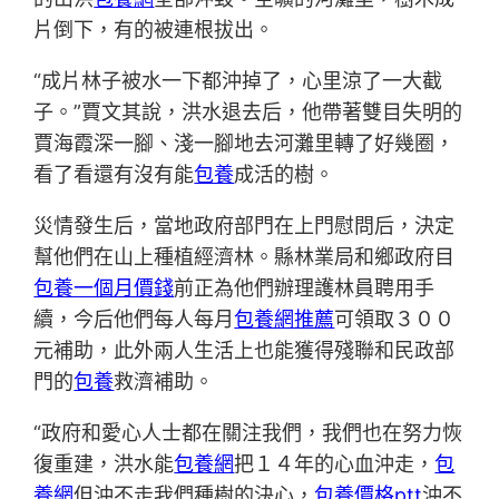
片倒下，有的被連根拔出。
“成片林子被水一下都沖掉了，心里涼了一大截
子。”賈文其說，洪水退去后，他帶著雙目失明的
賈海霞深一腳、淺一腳地去河灘里轉了好幾圈，
看了看還有沒有能
包養
成活的樹。
災情發生后，當地政府部門在上門慰問后，決定
幫他們在山上種植經濟林。縣林業局和鄉政府目
包養一個月價錢
前正為他們辦理護林員聘用手
續，今后他們每人每月
包養網推薦
可領取３００
元補助，此外兩人生活上也能獲得殘聯和民政部
門的
包養
救濟補助。
“政府和愛心人士都在關注我們，我們也在努力恢
復重建，洪水能
包養網
把１４年的心血沖走，
包
養網
但沖不走我們種樹的決心，
包養價格ptt
沖不