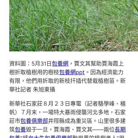
資料圖：5月31日
包養網
，賈文其幫助賈海霞上
樹折取植樹用的樹枝
包養網ppt
。因為經濟能力
有限，他們用折取的新枝扦插代替栽植樹苗。新
華社記者 朱旭東攝
新華社石家莊８月２３日專電（記者駱學峰、楊
帆）７月末，一場特大暴雨侵襲河北多地，石家
莊市
包養俱樂部
井陘縣成為重災區。山里很多建
筑
包養
毀于一旦，賈海霞、賈文其——兩位
長期