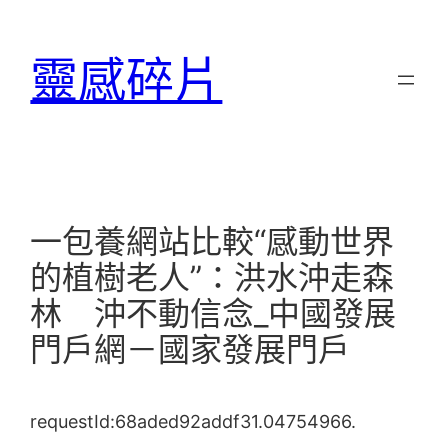
跳
至
靈感碎片
主
要
內
容
一包養網站比較“感動世界
的植樹老人”：洪水沖走森
林 沖不動信念_中國發展
門戶網－國家發展門戶
requestId:68aded92addf31.04754966.