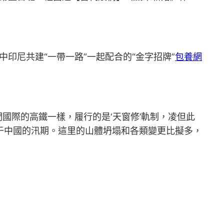
印尼共建“一帶一路”一起配合的“金字招牌”
包養網
國際的高鐵一樣，履行的是‘天窗修’軌制，凌但此
于中國的汛期。這里的山體坍塌和各類變更比擬多，