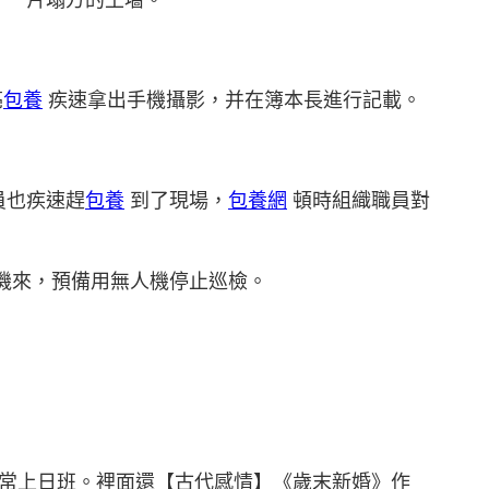
亮
包養
疾速拿出手機攝影，并在簿本長進行記載。
員也疾速趕
包養
到了現場，
包養網
頓時組織職員對
機來，預備用無人機停止巡檢。
常上日班。裡面還【古代感情】《歲末新婚》作