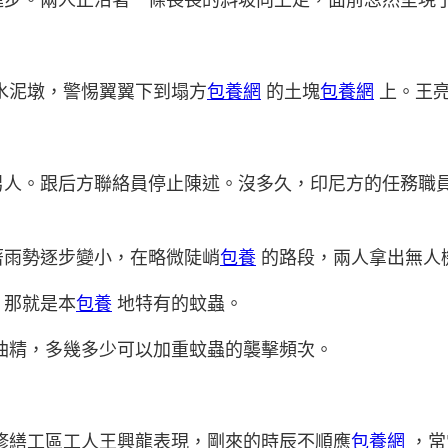
水泥墩，警惕翼翼下到塌方
包養網
的土塊
包養網
上。王
男人。跟后方聯絡員停止陳述。沒多久，印尼方的任務職
著雨勢逐步變小，在略微陡峭
包養
的路段，兩人拿出無人
，那就是本
包養
地特有的蚊蟲。
油精，多幾多少可以加重蚊蟲的襲擊頻次。
修繕工區工人王興龍表現，剛來的時辰不順應
包養網
，常