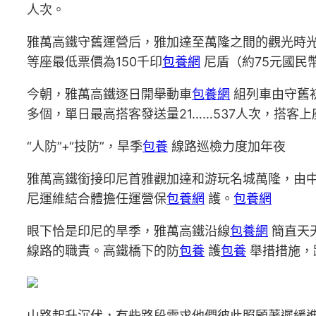
人次。
雅萬高鐵守舊運營后，雅加達至萬隆之間的觀光時光
等座最低票價為150千印
包養網
尼盾（約75元國民
今朝，雅萬高鐵逐日開舉動車
包養網
組列車由守舊初
多個，單日最高搭客發送量21……537人次，搭客上座
“人防”+“技防”，旱季
包養
線路巡檢力度加年夜
雅萬高鐵銜接印尼首雅觀加達和游玩名城萬隆，由
尼運維結合體擔任運營保
包養網
護。
包養網
眼下恰是印尼的旱季，雅萬高鐵沿線
包養網
簡直天
線路的職責。高鐵橋下的防
包養
護
包養
舉措措施，
山路起升沉伏，有些路段需求他們彼此照顧著遲緩