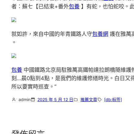
者：蘇七【已結束+番外
包養
】有蛇，也怕蛇咬。此
就如許，來自中國的年青鐵路人守
包養網
護在雅萬
。
包養
中國鐵路北京局駐雅萬高鐵帕達拉朗橋隧維護
刻…晨0點到4點，是我們的維護修繕時光。白日又
所以要實時巡查。”
admin
2025 年 5 月 12 日
推薦文章
[db:标签]