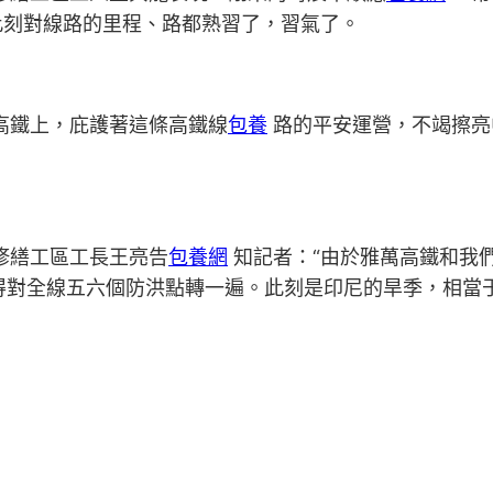
刻對線路的里程、路都熟習了，習氣了。
高鐵上，庇護著這條高鐵線
包養
路的平安運營，不竭擦亮中
修繕工區工長王亮告
包養網
知記者：“由於雅萬高鐵和我們
得對全線五六個防洪點轉一遍。此刻是印尼的旱季，相當