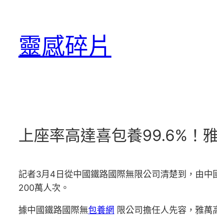
跳
至
靈感碎片
主
要
內
容
上座率高達喜包養99.6%！
記者3月4日從中國鐵路國際無限公司清楚到，由中
200萬人次。
據中國鐵路國際無
包養網
限公司擔任人先容，雅萬高鐵