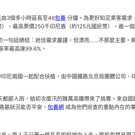
由3個多小時延長至46
包養
分鐘。為更好知足乘客需求
幣），最高票價250千印尼盾（約125元國民幣），進一
一句話總結：迷信需求嚴謹，但漂亮……不那麼主要。期的1
率最高達99.6%。
中印尼兩國一起配合扶植，由中國鐵路北京局團體公司、
天都鄙人雨，給初次度汛的雅萬高鐵帶來了挑釁。來自國
路基狀況能否平安，
包養網
成為他們巡查的重點內在的
進步。兩人正沿著一條長長的斜坡向上走，面前忽然呈現