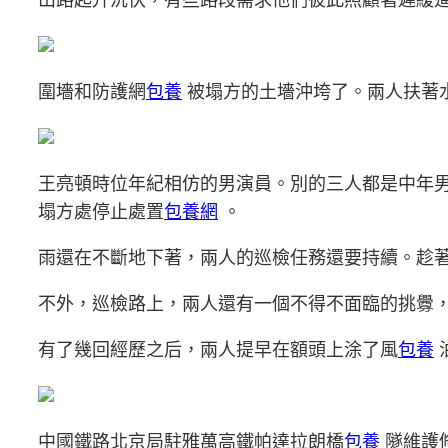
圍墻和防護網
包養
被塌方的土墻沖垮了。兩人扶著
王亮頓時位年紀相仿的男演員。別的三人都是中年
塌方處停止處置
包養網
。
雨還在不斷地下著，兩人的巡檢任務還要持續。趁
不外，巡檢路上，兩人還有一個不得不面臨的挑釁
有了幾回經歷之后，兩人提早在額頭上涂了風
包養
中國鐵路北京局駐雅萬高鐵帕達拉朗橋
包養
隧維護