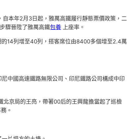
，自本年2月3日起，雅萬高鐵履行靜態票價政策，二
個步驟晉陞了雅萬高鐵
包養
上座率。
4列增至40列，搭客席位由8400多個增至2.4萬
印尼中國高速鐵路無限公司、印尼鐵路公司構成中印
鐵北京局的王亮，帶著00后的王興龍擔當起了巡檢
事務。
了一片塌方的土墻。