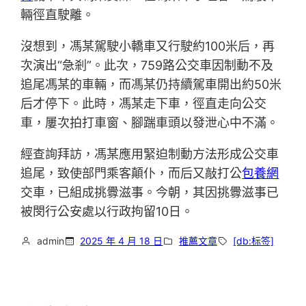
輛徑直駛離。
沒想到，馮某駕駛小轎車又行駛約100米后，再
次演出“急剎”。此次，759路公交車因制動不及
追尾馮某的車輛，而馮某仍持續駕車開出約50米
后才停下。此時，馮某走下車，徑直走向公交
車，屢次拍打車窗、腳踹車頭以發泄心中不滿。
經查詢拜訪，馮某應用緊迫制動方法形成公交車
追尾，致使部門乘客顛仆，而后又敲打公
包養網
交車，已組成挑釁滋事。今朝，其因挑釁滋事已
被閔行公安處以行政拘留10日。
admin
2025 年 4 月 18 日
推薦文章
[db:标签]