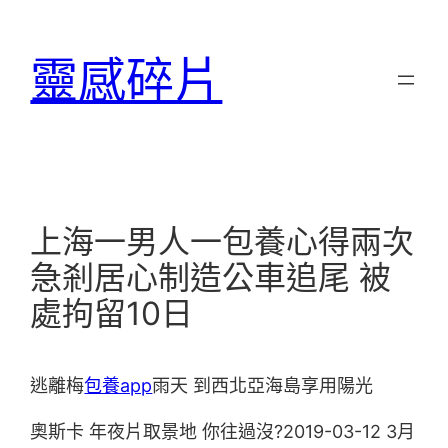
跳
至
靈感碎片
主
要
內
容
上海一男人一包養心得兩次
急剎居心制造公車追尾 被
處拘留10日
逃離梅
包養app
雨天 到西北亞海島享用陽光
奧斯卡 年夜片取景地 你往過沒?2019-03-12 3月