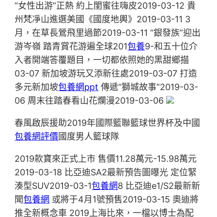
“女性出游”正熱 約上閨蜜往嗨皮2019-03-12 貴
州梵凈山進選美國《國度地輿》2019-03-11 3
月，在草長鶯飛里過節2019-03-11 “銀發族”迎出
游岑嶺 踏青賞花游遍全球201
包養
9-和五十位介
入者開端答覆題目，一切都依照她的黑甜鄉描
03-07 新加坡游玩又添新往處2019-03-07 打造
多元新加坡
包養網ppt
傳遞“獅城故事”2019-03-
06 周末往踏春看山花爛漫2019-03-06
春風啟辰援助2019年國際籃聯籃球世界杯及中國
包養網評價
國度男人籃球隊
2019款寶來正式上市 售價11.28萬元-15.98萬元
2019-03-18 比亞迪SA2最新預告圖曝光 定位緊
湊型SUV2019-03-1
包養網
8 比亞迪e1/S2最新新
聞
包養網
或將于4月1號預售2019-03-15 奧迪將
推全新概念車 2019上海比來，一檔以博士為配