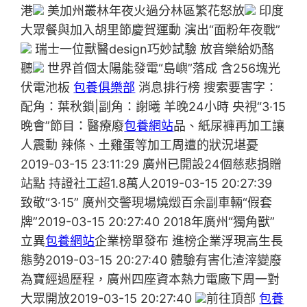
港
美加州叢林年夜火過分林區繁花怒放
印度
大眾餐與加入胡里節慶賀運動 演出“面粉年夜戰”
瑞士一位獸醫design巧妙試驗 放音樂給奶酪
聽
世界首個太陽能發電“島嶼”落成 含256塊光
伏電池板
包養俱樂部
消息排行榜 搜索要害字：
配角：葉秋鎖|副角：謝曦 羊晚24小時 央視“3·15
晚會”節目：醫療廢
包養網站
品、紙尿褲再加工讓
人震動 辣條、土雞蛋等加工周遭的狀況堪憂
2019-03-15 23:11:29 廣州已開設24個慈悲捐贈
站點 持證社工超1.8萬人2019-03-15 20:27:39
致敬“3·15” 廣州交警現場燒燬百余副車輛“假套
牌”2019-03-15 20:27:40 2018年廣州“獨角獸”
立異
包養網站
企業榜單發布 進榜企業浮現高生長
態勢2019-03-15 20:27:40 體驗有害化渣滓變廢
為寶經過歷程，廣州四座資本熱力電廠下周一對
大眾開放2019-03-15 20:27:40
前往頂部
包養