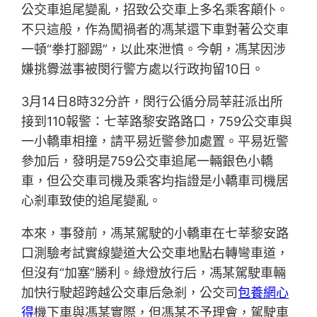
公交車追尾變亂，招致公交車上多名乘客顛仆。
不只這般，作為闖禍者的馮某還下車對著公交車
一頓“拳打腳踢”，以此來泄憤。今朝，馮某因涉
嫌挑釁滋事被閔行警方處以行政拘留10日。
3月14日8時32分許，閔行公循分局莘莊派出所
接到110報警：七莘路黎安路路口，759公交車與
一小轎車相撞，請平易近警參加處置。平易近警
參加后，發明是759公交車追尾一輛銀色小轎
車，但公交車司機及乘客均指證是小轎車司機居
心剎車致使的追尾變亂。
本來，事發前，馮某駕駛的小轎車在七莘黎安路
口測驗考試實線變道大公交車地點右轉彎車道，
但沒有“加塞”勝利。綠燈放行后，馮某駕駛車輛
加快行駛超跨越公交車后急剎，公交司
包養網心
得
機下車與馮某實際，但馮某不予理會，駕駛車