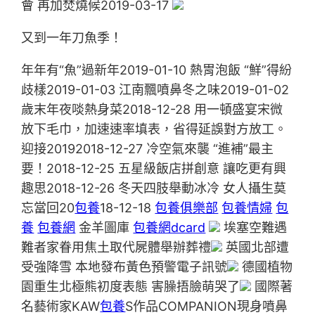
會 再加焚燒候2019-03-17
又到一年刀魚季！
年年有“魚”過新年2019-01-10 熱胃泡飯 “鮮”得紛
歧樣2019-01-03 江南飄噴鼻冬之味2019-01-02
歲末年夜啖熱身菜2018-12-28 用一頓盛宴宋微
放下毛巾，加速速率填表，省得延誤對方放工。
迎接20192018-12-27 冷空氣來襲 “進補”最主
要！2018-12-25 五星級飯店拼創意 讓吃更有興
趣思2018-12-26 冬天四肢舉動冰冷 女人攝生莫
忘當回20
包養
18-12-18
包養俱樂部
包養情婦
包
養
包養網
金羊圖庫
包養網dcard
埃塞空難遇
難者家眷用焦土取代屍體舉辦葬禮
英國北部遭
受強降雪 本地發布黃色預警電子訊號
德國植物
園重生北極熊初度表態 害臊捂臉萌哭了
國際著
名藝術家KAW
包養
S作品COMPANION現身噴鼻