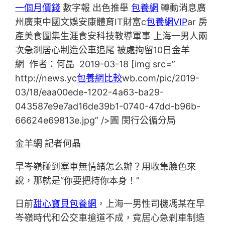
一個月價錢
數字報 出色推舉
包養網
轉動消息廣
州廣東中國文娛安康體育IT財富c
包養網VIP
ar 房
產美食圖集生涯食安科技教導軍事 上海一男人兩
次急剎居心制造公車追尾 被處拘留10日金羊
網 作者：何晶 2019-03-18 [img src=”
http://news.yc
包養網比較
wb.com/pic/2019-
03/18/eaa00ede-1202-4a63-ba29-
043587e9e7ad16de39b1-0740-47dd-b96b-
66624e69813e.jpg” />圖 閔行公循分局
金羊網 記者何晶
早岑嶺碰到塞車無情緒怎么辦？用收集臉色來
說，那就是“你要把持你本身！”
日前
甜心寶貝包養網
，上海一男性司機馮某在早
岑嶺時代和公交車搶道不成，竟居心急剎車制造