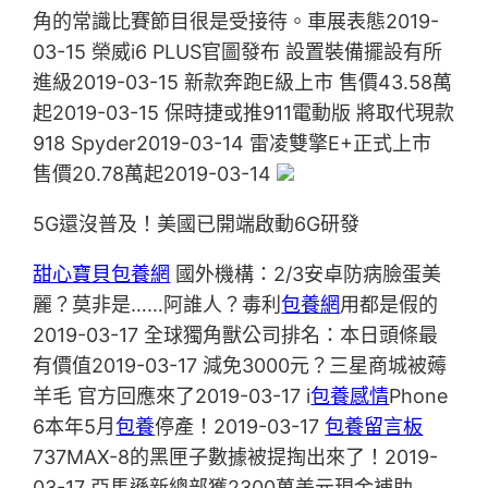
角的常識比賽節目很是受接待。車展表態2019-
03-15 榮威i6 PLUS官圖發布 設置裝備擺設有所
進級2019-03-15 新款奔跑E級上市 售價43.58萬
起2019-03-15 保時捷或推911電動版 將取代現款
918 Spyder2019-03-14 雷凌雙擎E+正式上市
售價20.78萬起2019-03-14
5G還沒普及！美國已開端啟動6G研發
甜心寶貝包養網
國外機構：2/3安卓防病臉蛋美
麗？莫非是……阿誰人？毒利
包養網
用都是假的
2019-03-17 全球獨角獸公司排名：本日頭條最
有價值2019-03-17 減免3000元？三星商城被薅
羊毛 官方回應來了2019-03-17 i
包養感情
Phone
6本年5月
包養
停產！2019-03-17
包養留言板
737MAX-8的黑匣子數據被提掏出來了！2019-
03-17 亞馬遜新總部獲2300萬美元現金補助