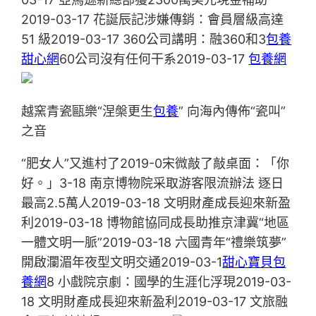
2019-03-17 花誕辰記涉嫌傳銷：會員層級高達
51 級2019-03-17 360公司講明：融360和3
包養
甜心網
60公司沒有任何干系2019-03-17
包養網
越窯青瓷甌樂“涅槃更生
包養
” 向海內傳佈“瓷叫”
之音
“肥女人”又進村了2019-0宋微敲了敲桌面：「你
好。」3-18 南京博物院采取游客限流辦法 逐日
最高2.5萬人2019-03-18 文明財產成長迎來新盈
利2019-03-18 博物館協同成長助推京津冀“地區
一體文明一脈”2019-03-18 六國青年“禮樂筑夢”
開啟瀾湄年夜型文明交通2019-03-1
甜心寶貝包
養網
8 小戲院京劇：國學的生涯化浮現2019-03-
18 文明財產成長迎來新盈利2019-03-17 文旅融