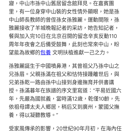
寢，中山市孫中山舊居留念館拜見。在嘉賓團
里，有一位身穿中山裝的女性情外顯眼，她是孫
中山師長教師的曾侄孫女孫雅麗。運動間隙，孫
雅麗接收了羊城晚報記者的采訪，她告知記者，
餐與加入完10日在北京召開的留念辛亥反動110
周年年夜會之后備受鼓舞，此刻也常來中山，盼
望能為故鄉的
包養
文明扶植進獻一己之力。
孫雅麗誕生于中國噴鼻港，其曾祖父乃孫中山之
兄孫眉。父親孫滿在祖父和怙恃接踵離世后，與
兄弟孫乾一路由孫中山接到身邊撫育并供書講
授。孫滿暮年在族譜的序文里寫道：“平易近國六
年，先嚴為國就義，當時滿12歲，乾僅10齡，先
依祖母譚太夫人鄉居，稍后又到廣州，蒙國父撫
養，得以凝聽教導。”
受家風傳承的影響，20世紀90年月初，在海內任