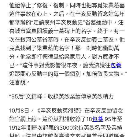
恤證停止了修復、復制，同時也把尋覓梁業菘墓
這件事放在心上。之后，在辛亥反動留念館每年
都舉辦的“走讀廣州辛亥反動史”省墓運動中，汪
喜城市當真閱讀義士墓碑上的名字。終于，有一
次在銀河公墓省墓時，在辛亥反動義士墓區，他
竟真找到了梁業菘的名字！那一剎時他衝動萬
分，他當即打德律風給梁家后人，對方感謝不
已。“這件事對我影響很年夜，讓我決議往
包養
追蹤關心反動中的每一個個別，加倍敬畏文物。”
汪喜說。
“95后”文錦峰：收錄英烈業績傳承英烈精力
10月8日，《辛亥反動英烈譜》在辛亥反動留念
館官網上線。這份英烈譜收錄了18
包養
95年至
1912年間歷次起義的3000余位英烈名字及業績
材料，這是由該館與臺灣辛亥武昌首義同道匯合