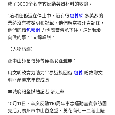
成了3000余名辛亥反動英烈材料的收錄。
“這項任務還在停止中，還有很
包養網
多英烈的
業績沒有被發明和記載，他們應當被汗青記住，
他們的精
包養網
力也應當傳承下往，這是我要一
向做的事。”文錦峰說。
【人物訪談】
孫中山師長教師曾侄孫女孫雅麗：
用文明軟實力助力平易近族回復
包養
盼故鄉文
明財產迎來年夜成長
羊城晚報全媒體記者 薛江華
10月11日，辛亥反動110周年事念運動嘉賓參訪團
先后到廣州市中山留念堂、黃花崗七十二義士陵