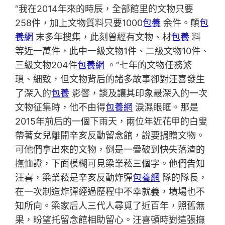
“我在2014年來的時辰，全部館里的文物只要
258件，加上文物質料只要1000
包養
余件。顛
包
養網
末多年搜集，此刻曾經有文物、材
包養
料
等近一萬件，此中一級文物1件、二級文物10件、
三級文物204件
包養網
。”七年的文物任務繁
瑣、細致，但文物背后的諸多故事卻對汪喜發生
了深入的
包養
影響，談及讓其印象最深入的一次
文物征集時，他不由得
包養網
淚濕眼眶。那是
2015年前后的一個下雨天，兩位年近花甲的白叟
帶著女兒離開辛亥反動留念館，說要捐贈文物。
可他們拿出來的文物，倒是一疊破到快失落渣的
撫恤證，下面模糊可見梁業菘三個字。他們告知
汪喜，梁業菘是辛亥反動炸彈
包養網
隊的隊長，
在一次制造炸彈經過歷程中不幸就義，墳場也不
知所向。梁家后人三代人尋覓了近百年，照舊無
果，盼望托留念館相助留心。汪喜頓時對這張撫