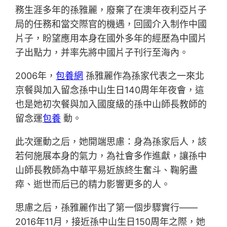
務生涯多年的孫雅麗，廢棄了在澳年夜利亞片子
局的任務和當交際官的機遇，回國介入制作中國
片子，盼望應用本身在國外多年的經歷為中國片
子出點力，并率先將中國片子刊行至海內。
2006年，
包養網
孫雅麗作為孫家代表之一來北
京餐與加入留念孫中山生日140周年年夜會，這
也是她初次餐與加入國度級的孫中山師長教師的
留念運
包養
動。
此次運動之后，她開端思慮：身為孫家后人，該
若何施展本身的氣力，為社會多作進獻，讓孫中
山師長教師為中華平易近族終生奮斗、鞠躬盡
瘁、逝世而后已的精力影響更多的人。
思慮之后，孫雅麗作出了第一個步驟實行——
2016年11月，接近孫中山生日150周年之際，她