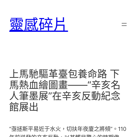
跳
至
靈感碎片
主
要
內
容
上馬馳驅革臺包養命路 下
馬熱血繪圖畫——“辛亥名
人筆墨展”在辛亥反動紀念
館展出
“亟拯斯平易近于水火，切扶年夜廈之將傾”。110