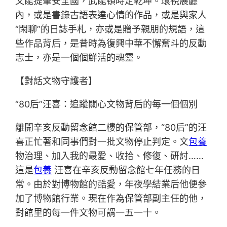
文能提筆安全國，武能頓時定乾坤。環視展廳
內，或是書錄古語表達心情的作品，或是與家人
“閑聊”的日誌手札，亦或是贈予親朋的規語，這
些作品背后，是昔時為復興中華不懈奮斗的反動
志士，亦是一個個鮮活的魂靈。
【對話文物守護者】
“80后”汪喜：追蹤關心文物背后的每一個個別
離開辛亥反動留念館二樓的保管部，“80后”的汪
喜正忙著和同事們對一批文物停止判定。文
包養
物治理、加入我的最愛、收拾、修復、研討……
這是
包養
汪喜在辛亥反動留念館七年任務的日
常。由於對博物館的酷愛，年夜學結業后他便參
加了博物館行業。現在作為保管部副主任的他，
對館里的每一件文物可謂一五一十。