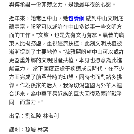
與傳承盡一份菲薄之力，是她最年夜的心愿。
近年來，她常回中山，她
包養網
感到中山文明底
蘊豐富，盼望可以或許在中山多從事一些文明方
面的工作。“文旅，也是先有文再有旅。曩昔的廣
東人比擬務虛，重視經濟扶植，此刻文明扶植被
漸漸提到了主要地位。”孫雅麗盼望中山可以或許
更器重外鄉的文明財產扶植，本身也愿意為此進
獻氣力，“當下國度正處于疾速成長時代，在不少
方面完成了前輩昔時的幻想，同時也面對諸多挑
釁。作為孫家的后人，我深切渴望國內外華人連
合起來，為中華平易近族的巨大回復及兩岸戰爭
同一而盡力。”
出品：劉海陵 林海利
謀劃：孫璇 林潔