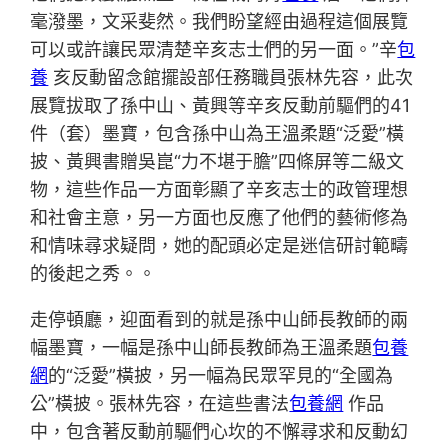
毫潑墨，文采斐然。我們盼望經由過程這個展覽
可以或許讓民眾清楚辛亥志士們的另一面。”辛
包
養
亥反動留念館擺設部任務職員張林先容，此次
展覽拔取了孫中山、黃興等辛亥反動前驅們的41
件（套）墨寶，包含孫中山為王溫柔題“泛愛”橫
披、黃興書贈吳崑“力不堪于膽”四條屏等二級文
物，這些作品一方面彰顯了辛亥志士的政管理想
和社會主意，另一方面也反應了他們的藝術修為
和情味尋求疑問，她的配頭必定是迷信研討範疇
的後起之秀。。
走停頓廳，迎面看到的就是孫中山師長教師的兩
幅墨寶，一幅是孫中山師長教師為王溫柔題
包養
網
的“泛愛”橫披，另一幅為民眾罕見的“全國為
公”橫披。張林先容，在這些書法
包養網
作品
中，包含著反動前驅們心坎的不懈尋求和反動幻