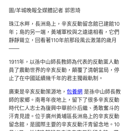
圖/羊城晚報全媒體記者 郭思琦
珠江水畔，長洲島上，辛亥反動留念館已建館10
年；島的另一端，黃埔軍校與之遠遠相看，它們
靜靜聳立，回看著110年前那段風云激蕩的歲月
——
1911年，以孫中山師長教師為代表的反動黨人動
員了震動世界的辛亥反動，顛覆了清朝當局，停
止了在中國延續幾千年的君主獨裁軌制。
廣東是辛亥反動策源地，
包養網
是孫中山師長教
師的家鄉。南粵年夜地上，留下了很多辛亥反動
時代仁人志士為復興中華前仆后繼、勇敢奮斗的
汗青見證。位于廣州黃埔區長洲島上的辛亥反動
留念館，是國際主要的辛亥反動汗青留念地。10