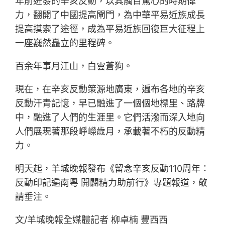
年前迸發的辛亥反動，以其觸目驚心的時期偉
力，翻開了中國提高閘門，為中華平易近族成長
提高摸索了途徑，成為平易近族回復巨大征程上
一座巍然矗立的里程碑。
百余年事月江山，白雲蒼狗。
現在，在辛亥反動策源地廣東，遍布各地的辛亥
反動汗青記憶，早已融進了一個個地標里、路牌
中，融進了人們的生涯里。它們活潑而深入地向
人們展現著那段崢嶸歲月，承載著不朽的反動精
力。
明天起，羊城晚報發布《留念辛亥反動110周年：
反動印記遍南粵 開闢精力助前行》專題報道，敬
請垂注。
文/羊城晚報全媒體記者 柳卓楠 豐西西