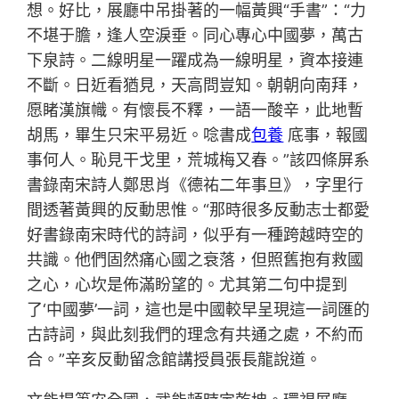
想。好比，展廳中吊掛著的一幅黃興“手書”：“力
不堪于膽，逢人空淚垂。同心專心中國夢，萬古
下泉詩。二線明星一躍成為一線明星，資本接連
不斷。日近看猶見，天高問豈知。朝朝向南拜，
愿睹漢旗幟。有懷長不釋，一語一酸辛，此地暫
胡馬，畢生只宋平易近。唸書成
包養
底事，報國
事何人。恥見干戈里，荒城梅又春。”該四條屏系
書錄南宋詩人鄭思肖《德祐二年事旦》，字里行
間透著黃興的反動思惟。“那時很多反動志士都愛
好書錄南宋時代的詩詞，似乎有一種跨越時空的
共識。他們固然痛心國之衰落，但照舊抱有救國
之心，心坎是佈滿盼望的。尤其第二句中提到
了‘中國夢’一詞，這也是中國較早呈現這一詞匯的
古詩詞，與此刻我們的理念有共通之處，不約而
合。”辛亥反動留念館講授員張長龍說道。