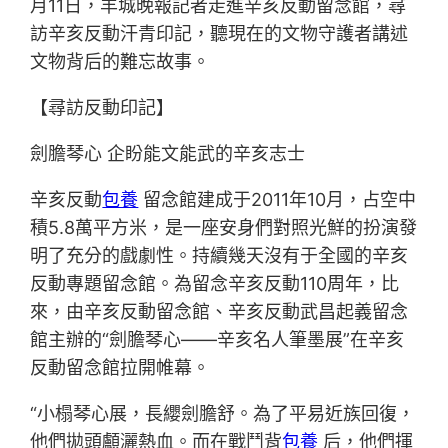
月11日，羊城晚報記者走進辛亥反動留念館，尋
訪辛亥反動汗青印記，聽現在的文物守護者講述
文物背后的難忘故事。
【尋訪反動印記】
劍膽琴心 企盼能文能武的辛亥志士
辛亥反動
包養
留念館建成于2011年10月，占空中
積5.8萬平方米，是一座安身們對照光鮮的扮演發
明了充分的戲劇性。持續幾天沒有于全國的辛亥
反動專題留念館。為留念辛亥反動110周年，比
來，由辛亥反動留念館、辛亥反動武昌起義留念
館主辦的“劍膽琴心——辛亥名人筆墨展”在辛亥
反動留念館拉開帷幕。
“小榻琴心展，長纓劍膽舒。為了平易近族回復，
他們拋頭顱灑熱血。而在戰鬥背
包養
后，他們揮