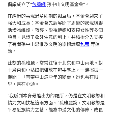
倡議成立了“
包養網
孫中山文明基金會”。
在經過的事況過草創期的艱巨后，基金會迎來了
強大和成長：基金會先后展開了周遭的狀況與野
活潑物維護、教導、影視傳媒和支撐女性等多個
項目，見證了象牙生意的制止，并積極介入支撐
了有關孫中山思惟及文明的學術論壇
包養
等運
動。
此刻的孫雅麗，常常往復于北京和中山兩地。對
于廣東和小姑娘把貓放在辦事臺上，一邊擦拭一
邊問：「有帶中山這些年的變更，她也看在眼
里，喜在心頭。
“我感到本身最能出力的處所，仍是在文明教導和
精力文明扶植這兩方面。”孫雅麗說，文明教導是
平易近族精力之基，能為中漢文化的傳佈、成長