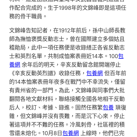
作配合完成的。生于1998年的文錦峰即是這項任
務的骨干職員。
文錦峰告知記者，在1912年前后，孫中山師長教
師為撫恤褒獎反動志士，曾在國際建立多個姑且
稽勛局，此中一項任務便是收錄繕正各省反動志
士和英烈名單，共制成恤案表冊近14本。100
包
養網
余年后的明天，辛亥反動留念館開端停止
《辛亥反動英烈譜》收錄任務，
包養網
但百年前
的14本恤案表冊年夜多在戰鬥中不幸流失，僅留
有貴州省的一部門。為此，文錦峰與同事們大批
翻閱各地文獻材料，聯絡接觸全國各地相干反動
后人，校訂、考據、錄進。固然任務繁
包養
瑣復
雜，但文錦峰并沒有畏難，而是沉下心來，停止
著這項并不不難的任務。冷風刺骨，社區裡的積
雪還未熔化。10月8日
包養網
上線時，他們已完