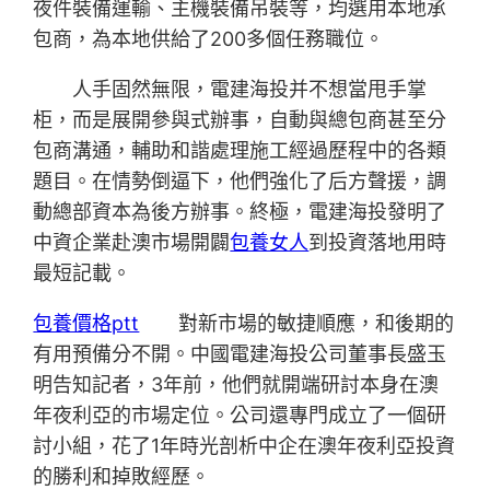
夜件裝備運輸、主機裝備吊裝等，均選用本地承
包商，為本地供給了200多個任務職位。
人手固然無限，電建海投并不想當甩手掌
柜，而是展開參與式辦事，自動與總包商甚至分
包商溝通，輔助和諧處理施工經過歷程中的各類
題目。在情勢倒逼下，他們強化了后方聲援，調
動總部資本為後方辦事。終極，電建海投發明了
中資企業赴澳市場開闢
包養女人
到投資落地用時
最短記載。
包養價格ptt
對新市場的敏捷順應，和後期的
有用預備分不開。中國電建海投公司董事長盛玉
明告知記者，3年前，他們就開端研討本身在澳
年夜利亞的市場定位。公司還專門成立了一個研
討小組，花了1年時光剖析中企在澳年夜利亞投資
的勝利和掉敗經歷。