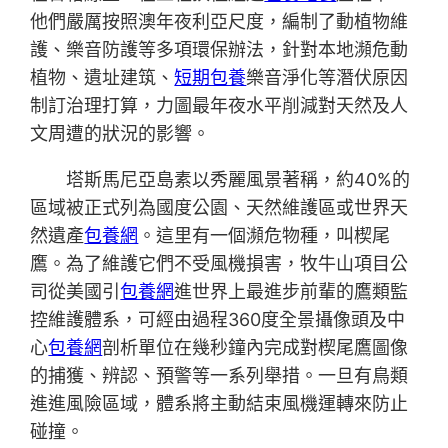
他們嚴厲按照澳年夜利亞尺度，編制了動植物維
護、樂音防護等多項環保辦法，針對本地瀕危動
植物、遺址建筑、
短期包養
樂音淨化等潛伏原因
制訂治理打算，力圖最年夜水平削減對天然及人
文周遭的狀況的影響。
塔斯馬尼亞島素以秀麗風景著稱，約40%的
區域被正式列為國度公園、天然維護區或世界天
然遺產
包養網
。這里有一個瀕危物種，叫楔尾
鷹。為了維護它們不受風機損害，牧牛山項目公
司從美國引
包養網
進世界上最進步前輩的鷹類監
控維護體系，可經由過程360度全景攝像頭及中
心
包養網
剖析單位在幾秒鐘內完成對楔尾鷹圖像
的捕獲、辨認、預警等一系列舉措。一旦有鳥類
進進風險區域，體系將主動結束風機運轉來防止
碰撞。