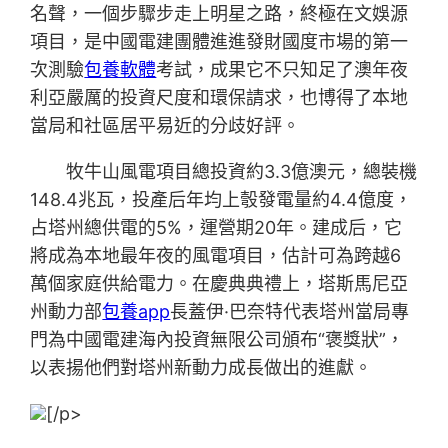
名聲，一個步驟步走上明星之路，終極在文娛源
項目，是中國電建團體進進發財國度市場的第一
次測驗
包養軟體
考試，成果它不只知足了澳年夜
利亞嚴厲的投資尺度和環保請求，也博得了本地
當局和社區居平易近的分歧好評。
牧牛山風電項目總投資約3.3億澳元，總裝機
148.4兆瓦，投產后年均上彀發電量約4.4億度，
占塔州總供電的5%，運營期20年。建成后，它
將成為本地最年夜的風電項目，估計可為跨越6
萬個家庭供給電力。在慶典典禮上，塔斯馬尼亞
州動力部
包養app
長蓋伊·巴奈特代表塔州當局專
門為中國電建海內投資無限公司頒布“褒獎狀”，
以表揚他們對塔州新動力成長做出的進獻。
[/p>