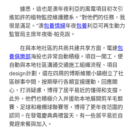
據悉，這也是澳年夜利亞的風電項目初次引
進如許的植物監控維護體系。“對他們的任務，我
很是滿足。”澳
包養情婦
年夜
包養
利亞可再生動力
監管局主席年夜衛·帕克說。
在與本地社區的共商共建共享方面，電建
包
養俱樂部
海投也非常自動積極。項目一開工，便
自動與本地社區溝通交通施工組織流程、項目
design計劃，還在四周的博斯維爾小鎮樹立了社
區辦事中間，按期舉行各類宣揚運動，回應關
心，打消疑慮，博得了居平易近的懂得和支撐。
此外，他們也積極介入并援助本地展開剪羊毛競
賽、足球和橄欖球聯賽等，博得了更年夜范圍的
認同。在發電慶典典禮當天，有一些居平易近自
覺趕來餐與加入。