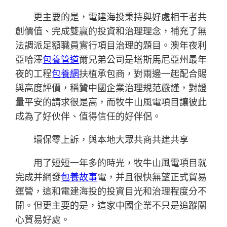
更主要的是，電建海投秉持與好處相干者共
創價值、完成雙贏的投資和治理理念，補充了無
法調派足額職員實行項目治理的題目。澳年夜利
亞哈澤
包養管道
爾兄弟公司是塔斯馬尼亞州最年
夜的工程
包養網
扶植承包商，對兩邊一起配合賜
與高度評價，稱贊中國企業治理規范嚴謹，對證
量平安的請求很是高，而牧牛山風電項目讓彼此
成為了好伙伴、值得信任的好伴侶。
環保零上訴，與本地大眾共商共建共享
用了短短一年多的時光，牧牛山風電項目就
完成并網發
包養故事
電，并且很快無望正式貿易
運營，這和電建海投的投資目光和治理程度分不
開。但更主要的是，這家中國企業不只是追蹤關
心貿易好處。