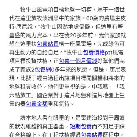
牧牛山風電項目標地盤一切權，屬于一個世
代在這里放牧澳洲黑牛的家族。60歲的農場主皮
特·唐尼說，“牧牛山固然地處偏僻，但這里有著
豐盛的風力資本，早在我20多年前，我們家族就
想在這里扶
包養站長
植一座風電場，完成綠色可
再生動力的自給自足。”牧牛山
包養價格ptt
風電
項目標投資扶植，正
包養一個月價錢
好幫他們完
成了家族2
包養網
0多年來的夙愿。但是，唐尼表
現，比擬于經由過程出讓項目標開闢權和將來的
地盤租賃收益，他們更重視的是，中我嗎」「我
六點放工」國企業對于這片地盤和這片地盤上生
靈的器
包養金額
重和氣待。
讓本地人看在眼里的，是電建海投對于周遭
的狀況維護的真正器重，
短期包養
而不知足于踩
在合格線上。在工程扶植經過
包養站長
歷程中，