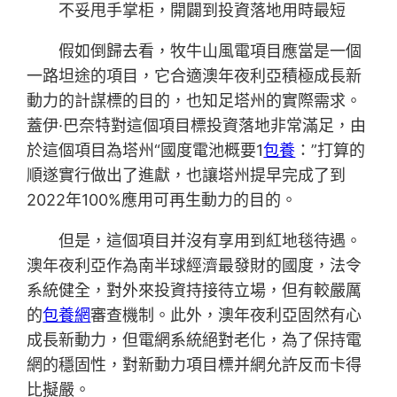
不妥甩手掌柜，開闢到投資落地用時最短
假如倒歸去看，牧牛山風電項目應當是一個
一路坦途的項目，它合適澳年夜利亞積極成長新
動力的計謀標的目的，也知足塔州的實際需求。
蓋伊·巴奈特對這個項目標投資落地非常滿足，由
於這個項目為塔州“國度電池概要1
包養
：”打算的
順遂實行做出了進獻，也讓塔州提早完成了到
2022年100%應用可再生動力的目的。
但是，這個項目并沒有享用到紅地毯待遇。
澳年夜利亞作為南半球經濟最發財的國度，法令
系統健全，對外來投資持接待立場，但有較嚴厲
的
包養網
審查機制。此外，澳年夜利亞固然有心
成長新動力，但電網系統絕對老化，為了保持電
網的穩固性，對新動力項目標并網允許反而卡得
比擬嚴。