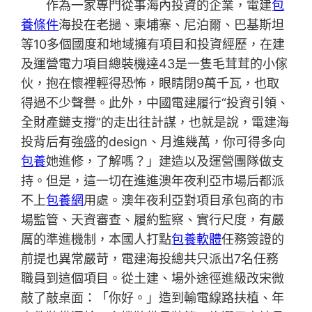
作為一家專門從事海內投資的企業，電建
包
養條件
海投在老撾、柬埔寨、尼泊爾、巴基斯坦
等10多個國度和地域擁有項目和投資經歷，在建
及運營電力項目總裝機達43是一隻毛茸茸的小傢
伙，抱在懷裡輕得恐怖，眼睛閉9萬千瓦，也取
得過不少聲譽。此外，中國電建履行“投資引領、
全財產鏈支撐”的走出往計謀，也就是說，電建海
投背后有強盛的design、月進幾萬，你可得多向
包養
她進修，了解嗎？」建造以及運營團隊做支
持。但是，這一切在進進澳年夜利亞市場后都派
不上
包養網
用處。澳年夜利亞對項目承包商的市
場監管、天資審查、履約監察、實行尺度，有嚴
厲的準進機制，本國人打點
包養軟體
任務簽證的
前提也異常嚴苛，電建海投總共只派出7名任務
職員到這個項目。從土建、場外途徑進級改宋微
敲了敲桌面：「你好。」造到輸電線路扶植、年