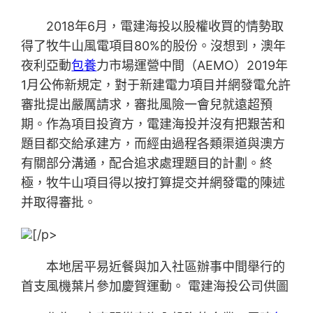
2018年6月，電建海投以股權收買的情勢取
得了牧牛山風電項目80%的股份。沒想到，澳年
夜利亞動
包養
力市場運營中間（AEMO）2019年
1月公佈新規定，對于新建電力項目并網發電允許
審批提出嚴厲請求，審批風險一會兒就遠超預
期。作為項目投資方，電建海投并沒有把艱苦和
題目都交給承建方，而經由過程各類渠道與澳方
有關部分溝通，配合追求處理題目的計劃。終
極，牧牛山項目得以按打算提交并網發電的陳述
并取得審批。
[/p>
本地居平易近餐與加入社區辦事中間舉行的
首支風機葉片參加慶賀運動。 電建海投公司供圖