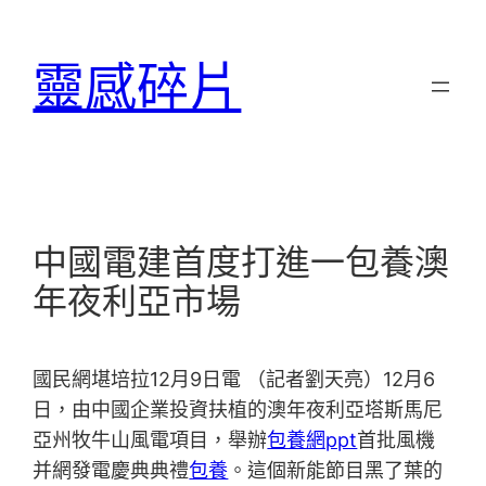
跳
至
靈感碎片
主
要
內
容
中國電建首度打進一包養澳
年夜利亞市場
國民網堪培拉12月9日電 （記者劉天亮）12月6
日，由中國企業投資扶植的澳年夜利亞塔斯馬尼
亞州牧牛山風電項目，舉辦
包養網ppt
首批風機
并網發電慶典典禮
包養
。這個新能節目黑了葉的