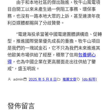
由于和本地社區的傑出融進，牧牛山風電項
目自開工以來未產生過一例阻工事務、環保事
務，也沒有一路本地大眾的上訴，甚至連澳年夜
利亞媒體都賜與了分歧贊譽。
“電建海投承當著中國電建團體調構造、促轉
型，推進國際營業優先成長的重擔。牧牛山項目
是我們的一塊試金石，它不只為我們未來進進其
他歐美市場供給了經歷，積聚了信用
包養網心
得
，也為中國企業在更高層面走出往供給了鑒
戒”，盛玉明說。
admin
2025 年 5 月 8 日
推薦文章
[db:标签]
發佈留言