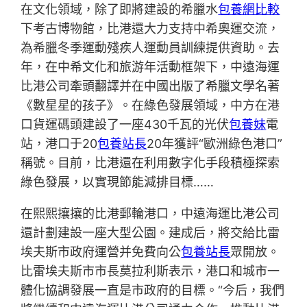
在文化領域，除了即將建設的希臘水
包養網比較
下考古博物館，比港還大力支持中希奧運交流，
為希臘冬季運動殘疾人運動員訓練提供資助。去
年，在中希文化和旅游年活動框架下，中遠海運
比港公司牽頭翻譯并在中國出版了希臘文學名著
《數星星的孩子》。在綠色發展領域，中方在港
口貨運碼頭建設了一座430千瓦的光伏
包養妹
電
站，港口于20
包養站長
20年獲評“歐洲綠色港口”
稱號。目前，比港還在利用數字化手段積極探索
綠色發展，以實現節能減排目標……
在熙熙攘攘的比港郵輪港口，中遠海運比港公司
還計劃建設一座大型公園。建成后，將交給比雷
埃夫斯市政府運營并免費向公
包養站長
眾開放。
比雷埃夫斯市市長莫拉利斯表示，港口和城市一
體化協調發展一直是市政府的目標。“今后，我們