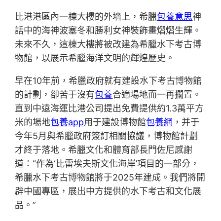
比港港區內一棟大樓的外墻上，希臘
包養意思
神
話中的海神波塞冬和勝利女神裝飾畫熠熠生輝。
未來不久，這棟大樓將被改建為希臘水下考古博
物館，以展示希臘海洋文明的輝煌歷史。
早在10年前，希臘政府就有建設水下考古博物館
的計劃，卻苦于沒有
包養
合適場地而一再擱置。
直到中遠海運比港公司提出免費提供約1.3萬平方
米的場地
包養app
用于建設博物館
包養網
，并于
今年5月與希臘政府簽訂相關協議，博物館計劃
才終于落地。希臘文化和體育部長門佐尼感謝
道：“作為‘比雷埃夫斯文化海岸’項目的一部分，
希臘水下考古博物館將于2025年建成。我們將開
辟中國專區，展出中方提供的水下考古和文化展
品。”