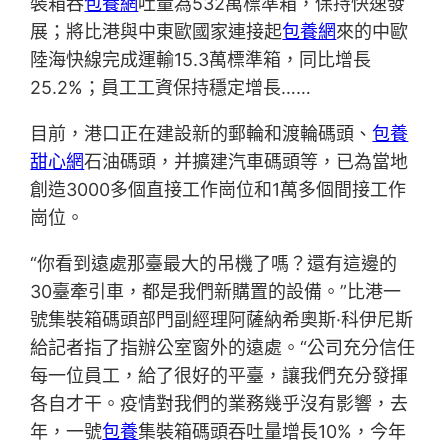
裝箱吞
包養網
吐量為532萬標準箱，保持快速發
展；將比港與中東歐國家連接起
包養網
來的中歐
陸海快線完成運輸15.3萬標準箱，同比增長
25.2%；員工工資保持穩定增長……
目前，港口正在建設新的郵輪和渡輪碼頭、
包養
甜心網
石油碼頭，并擴建汽車碼頭等，已為當地
創造3000多個直接工作崗位和1萬多個間接工作
崗位。
“你看到遠處那臺最大的吊機了嗎？還有這邊的
30臺牽引車，都是我們新購置的設備。”比港一
號集裝箱碼頭部門副經理阿薩納希奧斯·科伊尼斯
給記者指了指辦公室窗外的遠處。“公司充分信任
每一位員工，給了很好的平臺，讓我們充分發揮
各自才干。疫情對我們的業務幾乎沒有影響，去
年，一號
包養
集裝箱碼頭吞吐量增長10%，今年