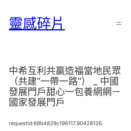
跳
至
靈感碎片
主
要
內
容
中希互利共贏造福當地民眾
（共建“一帶一路”） _ 中國
發展門戶甜心一包養網網－
國家發展門戶
requestId:68b4829c196117.90428126.