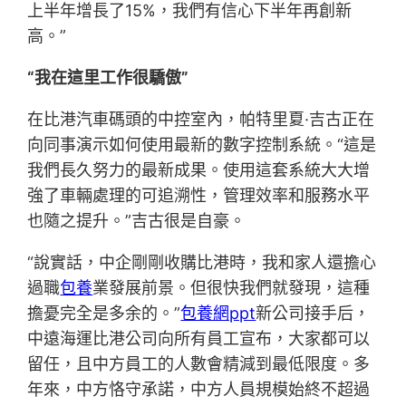
上半年增長了15%，我們有信心下半年再創新
高。”
“我在這里工作很驕傲”
在比港汽車碼頭的中控室內，帕特里夏·吉古正在
向同事演示如何使用最新的數字控制系統。“這是
我們長久努力的最新成果。使用這套系統大大增
強了車輛處理的可追溯性，管理效率和服務水平
也隨之提升。”吉古很是自豪。
“說實話，中企剛剛收購比港時，我和家人還擔心
過職
包養
業發展前景。但很快我們就發現，這種
擔憂完全是多余的。”
包養網ppt
新公司接手后，
中遠海運比港公司向所有員工宣布，大家都可以
留任，且中方員工的人數會精減到最低限度。多
年來，中方恪守承諾，中方人員規模始終不超過