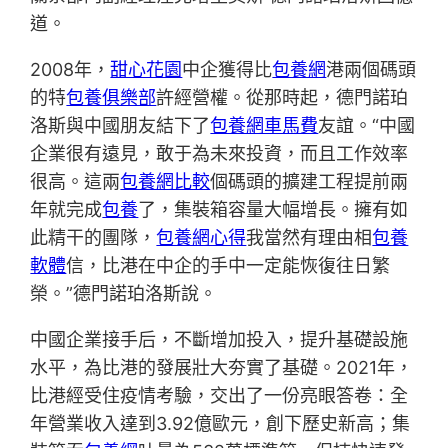
道。
2008年，
甜心花園
中企獲得比
包養網
港兩個碼頭
的特
包養俱樂部
許經營權。從那時起，德門諾珀
洛斯與中國朋友結下了
包養網車馬費
友誼。“中國
企業很有遠見，敢于為未來投資，而且工作效率
很高。這兩
包養網比較
個碼頭的擴建工程提前兩
年就完成
包養
了，集裝箱容量大幅增長。擁有如
此精干的團隊，
包養網心得
我當然有理由相
包養
軟體
信，比港在中企的手中一定能恢復往日繁
榮。”德門諾珀洛斯說。
中國企業接手后，不斷增加投入，提升基礎設施
水平，為比港的發展壯大夯實了基礎。2021年，
比港經受住疫情考驗，交出了一份亮眼答卷：全
年營業收入達到3.92億歐元，創下歷史新高；集