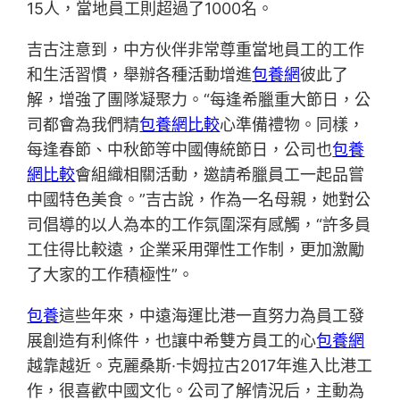
15人，當地員工則超過了1000名。
吉古注意到，中方伙伴非常尊重當地員工的工作
和生活習慣，舉辦各種活動增進
包養網
彼此了
解，增強了團隊凝聚力。“每逢希臘重大節日，公
司都會為我們精
包養網比較
心準備禮物。同樣，
每逢春節、中秋節等中國傳統節日，公司也
包養
網比較
會組織相關活動，邀請希臘員工一起品嘗
中國特色美食。”吉古說，作為一名母親，她對公
司倡導的以人為本的工作氛圍深有感觸，“許多員
工住得比較遠，企業采用彈性工作制，更加激勵
了大家的工作積極性”。
包養
這些年來，中遠海運比港一直努力為員工發
展創造有利條件，也讓中希雙方員工的心
包養網
越靠越近。克麗桑斯·卡姆拉古2017年進入比港工
作，很喜歡中國文化。公司了解情況后，主動為