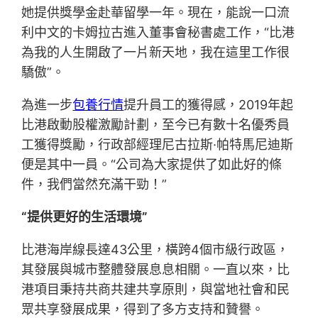
她提供獎學金赴華留學一年。現在，能說一口流
利中文的卡姆拉古進入董事會秘書處工作，“比港
為我的人生開啟了一片新天地，我在這里工作很
驕傲”。
為進一步
包養行情
提升員工的獲得感，2019年起
比港啟動股權激勵計劃，至今已有數十名優秀員
工獲得獎勵，行政部經理尼古拉斯·帕特馬尼迪斯
便是其中一員。“公司為大家提供了如此好的條
件，我們當然充滿干勁！”
“提供更好的生活環境”
比港海岸線長達43公里，橫跨4個市級行政區，
其發展與城市整體發展息息相關。一直以來，比
港項目秉持共商共建共享原則，與當地社會和民
眾共享發展成果，得到了多方支持和贊譽。