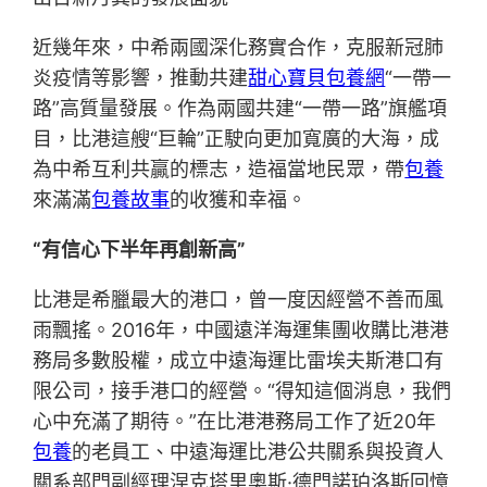
近幾年來，中希兩國深化務實合作，克服新冠肺
炎疫情等影響，推動共建
甜心寶貝包養網
“一帶一
路”高質量發展。作為兩國共建“一帶一路”旗艦項
目，比港這艘“巨輪”正駛向更加寬廣的大海，成
為中希互利共贏的標志，造福當地民眾，帶
包養
來滿滿
包養故事
的收獲和幸福。
“有信心下半年再創新高”
比港是希臘最大的港口，曾一度因經營不善而風
雨飄搖。2016年，中國遠洋海運集團收購比港港
務局多數股權，成立中遠海運比雷埃夫斯港口有
限公司，接手港口的經營。“得知這個消息，我們
心中充滿了期待。”在比港港務局工作了近20年
包養
的老員工、中遠海運比港公共關系與投資人
關系部門副經理涅克塔里奧斯·德門諾珀洛斯回憶