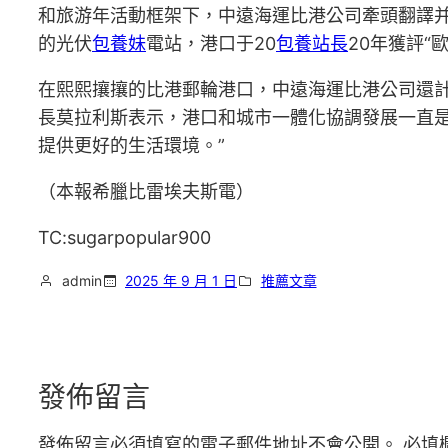
和旅游年活動框架下，中遠海運比港公司牽頭翻譯并
的光伏
包養妹
電站，港口于20
包養站長
20年獲評
在熙熙攘攘的比港郵輪港口，中遠海運比港公司還
長莫拉利斯表示，港口和城市一體化協調發展一直
提供更好的生活環境。”
（本報希臘比雷埃夫斯電）
TC:sugarpopular900
admin
2025 年 9 月 1 日
推薦文章
發佈留言
發佈留言必須填寫的電子郵件地址不會公開。
必填