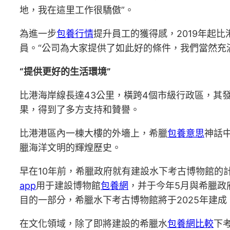
地，我在這里工作很驕傲”。
為進一步
包養行情
提升員工的獲得感，2019年起
員。“公司為大家提供了如此好的條件，我們當然充
“提供更好的生活環境”
比港海岸線長達43公里，橫跨4個市級行政區，其
果，得到了多方支持和贊譽。
比港港區內一棟大樓的外墻上，希臘
包養意思
神話
臘海洋文明的輝煌歷史。
早在10年前，希臘政府就有建設水下考古博物館的
app
用于建設博物館
包養網
，并于今年5月與希臘政
目的一部分，希臘水下考古博物館將于2025年建
在文化領域，除了即將建設的希臘水
包養網比較
下