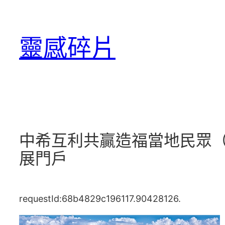
跳
至
靈感碎片
主
要
內
容
中希互利共贏造福當地民眾（
展門戶
requestId:68b4829c196117.90428126.