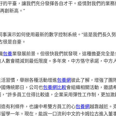
好的平臺，讓我們充分發揮各自才干。疫情對我們的業務
再創新高。”
同事演示如何使用最新的數字控制系統。“這是我們長久
古很是自豪。
職
包養
業發展前景。但很快我們就發現，這種擔憂完全是
人數會精減到最低限度。多年來，中方恪守承諾，中方人員
生活習慣，舉辦各種活動增進
包養網
彼此了解，增強了團
中國傳統節日，公司也
包養網比較
會組織相關活動，邀請
，“許多員工住得比較遠，企業采用彈性工作制，更加激
創造有利條件，也讓中希雙方員工的心
包養網
越靠越近。克
華留學一年。現在，能說一口流利中文的卡姆拉古進入董事