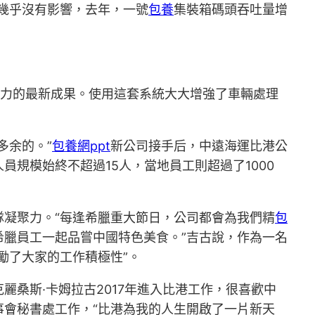
幾乎沒有影響，去年，一號
包養
集裝箱碼頭吞吐量增
努力的最新成果。使用這套系統大大增強了車輛處理
多余的。”
包養網ppt
新公司接手后，中遠海運比港公
規模始終不超過15人，當地員工則超過了1000
隊凝聚力。“每逢希臘重大節日，公司都會為我們精
包
希臘員工一起品嘗中國特色美食。”吉古說，作為一名
勵了大家的工作積極性”。
麗桑斯·卡姆拉古2017年進入比港工作，很喜歡中
會秘書處工作，“比港為我的人生開啟了一片新天