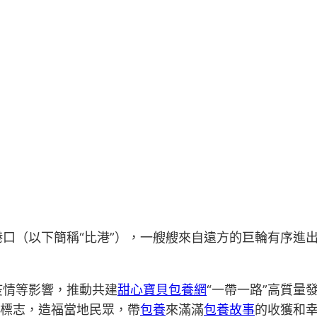
口（以下簡稱“比港”），一艘艘來自遠方的巨輪有序進
疫情等影響，推動共建
甜心寶貝包養網
“一帶一路”高質量
的標志，造福當地民眾，帶
包養
來滿滿
包養故事
的收獲和