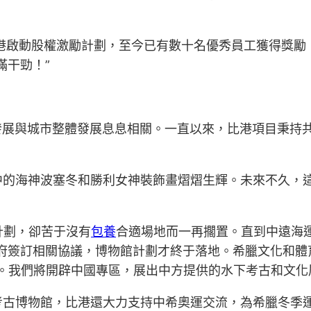
比港啟動股權激勵計劃，至今已有數十名優秀員工獲得獎勵
滿干勁！”
發展與城市整體發展息息相關。一直以來，比港項目秉持
中的海神波塞冬和勝利女神裝飾畫熠熠生輝。未來不久，
計劃，卻苦于沒有
包養
合適場地而一再擱置。直到中遠海運
府簽訂相關協議，博物館計劃才終于落地。希臘文化和體育
成。我們將開辟中國專區，展出中方提供的水下考古和文化
考古博物館，比港還大力支持中希奧運交流，為希臘冬季