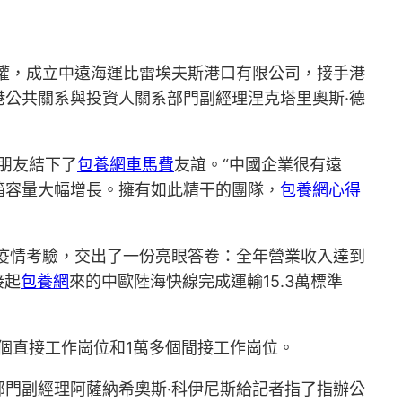
股權，成立中遠海運比雷埃夫斯港口有限公司，接手港
港公共關系與投資人關系部門副經理涅克塔里奧斯·德
朋友結下了
包養網車馬費
友誼。“中國企業很有遠
箱容量大幅增長。擁有如此精干的團隊，
包養網心得
住疫情考驗，交出了一份亮眼答卷：全年營業收入達到
接起
包養網
來的中歐陸海快線完成運輸15.3萬標準
多個直接工作崗位和1萬多個間接工作崗位。
部門副經理阿薩納希奧斯·科伊尼斯給記者指了指辦公