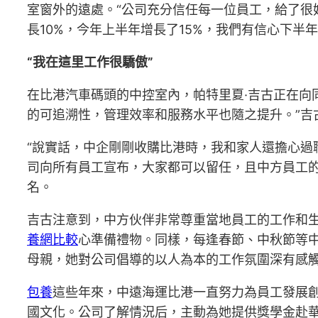
室窗外的遠處。“公司充分信任每一位員工，給了很
長10%，今年上半年增長了15%，我們有信心下半年
“我在這里工作很驕傲”
在比港汽車碼頭的中控室內，帕特里夏·吉古正在向
的可追溯性，管理效率和服務水平也隨之提升。”吉
“說實話，中企剛剛收購比港時，我和家人還擔心過
司向所有員工宣布，大家都可以留任，且中方員工的
名。
吉古注意到，中方伙伴非常尊重當地員工的工作和
養網比較
心準備禮物。同樣，每逢春節、中秋節等
母親，她對公司倡導的以人為本的工作氛圍深有感觸
包養
這些年來，中遠海運比港一直努力為員工發展
國文化。公司了解情況后，主動為她提供獎學金赴