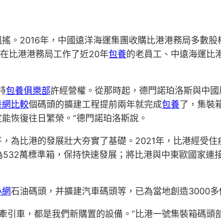
搖。2016年，中國遠洋海運集團收購比港港務局多數
在比港港務局工作了近20年
包養
的老員工、中遠海運比
特
包養俱樂部
許經營權。從那時起，德門諾珀洛斯與中國
養網比較
個碼頭的擴建工程提前兩年就完成
包養
了，集裝
能恢復往日繁榮。”德門諾珀洛斯說。
，為比港的發展壯大夯實了基礎。2021年，比港經受
為532萬標準箱，保持快速發展；將比港與中東歐國家連
心網
石油碼頭，并擴建汽車碼頭等，已為當地創造3000
臺牽引車，都是我們新購置的設備。”比港一號集裝箱碼頭