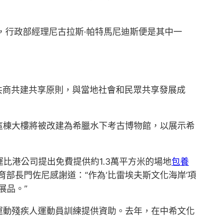
，行政部經理尼古拉斯·帕特馬尼迪斯便是其中一
共商共建共享原則，與當地社會和民眾共享發展成
這棟大樓將被改建為希臘水下考古博物館，以展示希
比港公司提出免費提供約1.3萬平方米的場地
包養
部長門佐尼感謝道：“作為‘比雷埃夫斯文化海岸’項
展品。”
運動殘疾人運動員訓練提供資助。去年，在中希文化