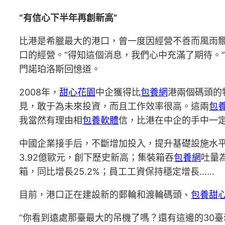
“有信心下半年再創新高”
比港是希臘最大的港口，曾一度因經營不善而風雨飄
口的經營。“得知這個消息，我們心中充滿了期待。”
門諾珀洛斯回憶道。
2008年，
甜心花園
中企獲得比
包養網
港兩個碼頭的
見，敢于為未來投資，而且工作效率很高。這兩
包
我當然有理由相
包養軟體
信，比港在中企的手中一定
中國企業接手后，不斷增加投入，提升基礎設施水平
3.92億歐元，創下歷史新高；集裝箱吞
包養網
吐量
箱，同比增長25.2%；員工工資保持穩定增長……
目前，港口正在建設新的郵輪和渡輪碼頭、
包養甜
“你看到遠處那臺最大的吊機了嗎？還有這邊的30