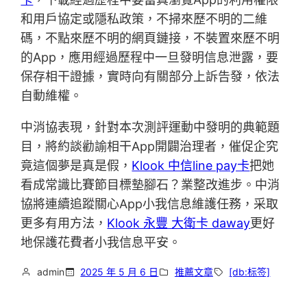
和用戶協定或隱私政策，不掃來歷不明的二維
碼，不點來歷不明的網頁鏈接，不裝置來歷不明
的App，應用經過歷程中一旦發明信息泄露，要
保存相干證據，實時向有關部分上訴告發，依法
自動維權。
中消協表現，針對本次測評運動中發明的典範題
目，將約談勸諭相干App開闢治理者，催促企究
竟這個夢是真是假，
Klook 中信line pay卡
把她
看成常識比賽節目標墊腳石？業整改進步。中消
協將連續追蹤關心App小我信息維護任務，采取
更多有用方法，
Klook 永豐 大衛卡 daway
更好
地保護花費者小我信息平安。
admin
2025 年 5 月 6 日
推薦文章
[db:标签]