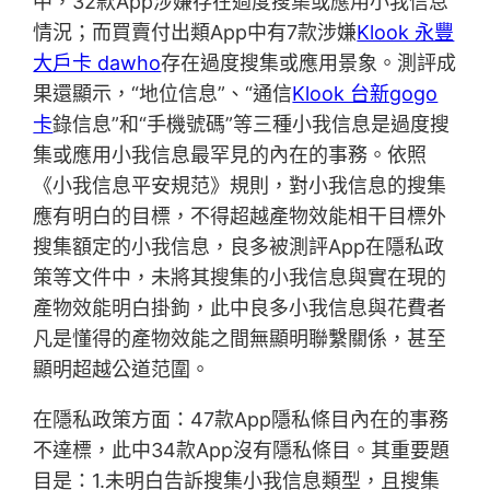
中，32款App涉嫌存在過度搜集或應用小我信息
情況；而買賣付出類App中有7款涉嫌
Klook 永豐
大戶卡 dawho
存在過度搜集或應用景象。測評成
果還顯示，“地位信息”、“通信
Klook 台新gogo
卡
錄信息”和“手機號碼”等三種小我信息是過度搜
集或應用小我信息最罕見的內在的事務。依照
《小我信息平安規范》規則，對小我信息的搜集
應有明白的目標，不得超越產物效能相干目標外
搜集額定的小我信息，良多被測評App在隱私政
策等文件中，未將其搜集的小我信息與實在現的
產物效能明白掛鉤，此中良多小我信息與花費者
凡是懂得的產物效能之間無顯明聯繫關係，甚至
顯明超越公道范圍。
在隱私政策方面：47款App隱私條目內在的事務
不達標，此中34款App沒有隱私條目。其重要題
目是：1.未明白告訴搜集小我信息類型，且搜集