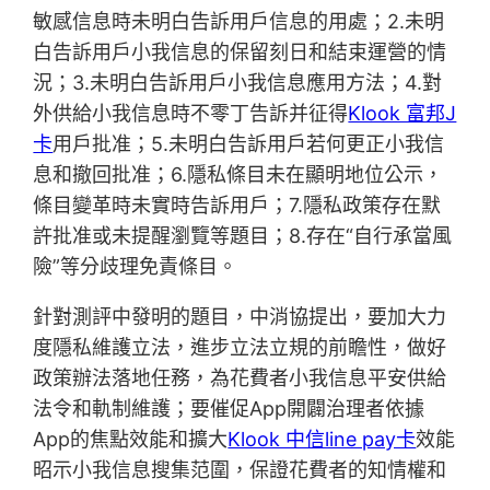
敏感信息時未明白告訴用戶信息的用處；2.未明
白告訴用戶小我信息的保留刻日和結束運營的情
況；3.未明白告訴用戶小我信息應用方法；4.對
外供給小我信息時不零丁告訴并征得
Klook 富邦J
卡
用戶批准；5.未明白告訴用戶若何更正小我信
息和撤回批准；6.隱私條目未在顯明地位公示，
條目變革時未實時告訴用戶；7.隱私政策存在默
許批准或未提醒瀏覽等題目；8.存在“自行承當風
險”等分歧理免責條目。
針對測評中發明的題目，中消協提出，要加大力
度隱私維護立法，進步立法立規的前瞻性，做好
政策辦法落地任務，為花費者小我信息平安供給
法令和軌制維護；要催促App開闢治理者依據
App的焦點效能和擴大
Klook 中信line pay卡
效能
昭示小我信息搜集范圍，保證花費者的知情權和