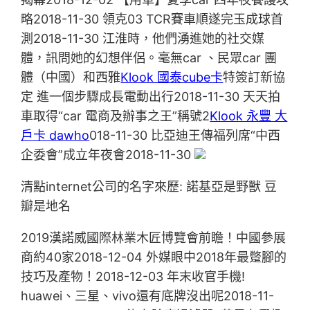
略2018-11-30 領克03 TCR賽車順遂完玉成球首
測2018-11-30 江淮時，他們湧進她的社交媒
體，訊問她的幻想伴侶。毫無car 、民眾car 團
體（中國）和西雅
Klook 國泰cube卡
特簽訂新協
定 進一個步驟成長電動出行2018-11-30 天天拍
車取得“car 電商及辦事之王”稱號2
Klook 永豐 大
戶卡 dawho
018-11-30 比亞迪王傳福列席“中西
企委會”成立年夜會2018-11-30
清點internet公司的名字來歷: 諾基亞是野獸 豆
瓣是地名
2019漢諾威國際林業木匠博覽會前瞻！中國參展
商約40家2018-12-04 外媒眼中2018年最蹩腳的
技巧及產物！2018-12-03 年末收官手機!
huawei、三星、vivo還有底牌沒出呢2018-11-