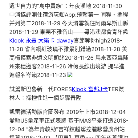
遺世自力的“島中貴族”：年夜溪地 2018-11-30
中消協評測住宿游玩類App:飛豬第一 同程、攜程
并列第二2018-11-29 冬天滑雪就往阿爾卑斯山脈
2018-11-29 東莞不雅音山——粵港澳都會青年歡
Klook 永豐 大衛卡 daway
喜節等你high2018-
11-28 省內網紅玻璃不雅景別錯過2018-11-28 美
高梅摸索非遺文明頭緒2018-11-26 馬來西亞轟隆
州來穗邀客2018-11-26 冷假長線出境游 提早進
進報名岑嶺2018-11-23
試駕斯巴魯新一代FORES
Klook 富邦J卡
TER叢
林人：操控性進一個步驟晉陞
凱雷德活動版官圖發布 2019年上市2018-12-04
愛馳U5量產車正式表態 基于MAS平臺打造2018-
12-04 “為年青較勁”吉祥繽越駕控體驗營廣州站
揭幕2018-12-02 【用車】夏季car 四年夜養護攻