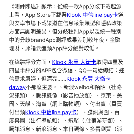
《測評陳述》顯示，從統一款App分歧下載起源
上看，App Store下載渠
Klook 中信line pay卡
道
與安卓市場下載渠道在信息采集類型和隱私政策
方面無顯明差異，但分歧種別App以及統一種別
中的分歧brandApp測評成果差別較年夜，金融
理財、郵箱云盤類App評分絕對較低。
在總體評分方面，
Klook 永豐 大衛卡
取得四星及
四星半評分的APP包含微信、QQ一句話總結：迷
信需求嚴謹，但漂亮……
Klook 永豐 大衛卡
daway
不那麼主要。、新浪weibo和陌陌（社路
況訊類），騰訊錄像（影音播放類）、京東、美
團、天貓、淘寶（網上購物類）、付出寶（買賣
付出類
Klook 中信line pay卡
）、騰訊輿圖、百
度輿圖（出行導航類）、飛豬（.住宿游玩類）、
騰訊消息、新浪消息、本日頭條、多看瀏覽（消