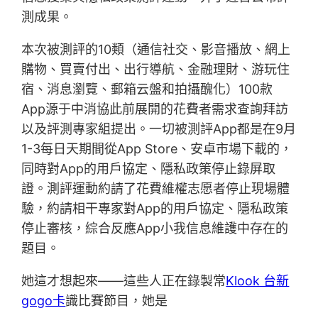
測成果。
本次被測評的10類（通信社交、影音播放、網上
購物、買賣付出、出行導航、金融理財、游玩住
宿、消息瀏覽、郵箱云盤和拍攝醜化）100款
App源于中消協此前展開的花費者需求查詢拜訪
以及評測專家組提出。一切被測評App都是在9月
1-3每日天期間從App Store、安卓市場下載的，
同時對App的用戶協定、隱私政策停止錄屏取
證。測評運動約請了花費維權志愿者停止現場體
驗，約請相干專家對App的用戶協定、隱私政策
停止審核，綜合反應App小我信息維護中存在的
題目。
她這才想起來——這些人正在錄製常
Klook 台新
gogo卡
識比賽節目，她是