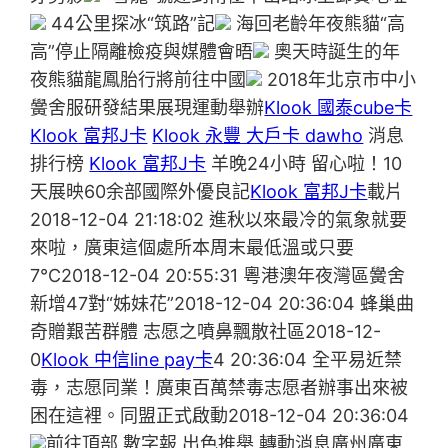
44公里探冰“筑路”記
海回老齡年夜熊貓“高
高”停止隔離檢疫與媒體會晤
奧天時誕生的年
夜熊貓龍鳳胎行將前往中國
2018年北京市中小
黌舍服研發結果展現運動舉辦
Klook 國泰cube卡
Klook 富邦J卡
Klook 永豐 大戶卡 dawho
消息
排行榜
Klook 富邦J卡
羊晚24小時 留心啦！10
天展映60余部國際外優良記
Klook 富邦J卡
載片
2018-12-04 21:18:02 進秋以來最冷的氣象就要
來啦，廣東這個處所本周末最低溫或只要
7℃2018-12-04 20:55:31 粵港澳年夜灣區黌舍
新增47對“姊妹花”2018-12-04 20:36:04 蜂巢曲
奇贈艱苦群體 志愿之噴鼻飄散社區2018-12-
0
Klook 中信line pay卡
4 20:36:04 全平易近禁
毒，志愿同業！廣東百萬禁毒志愿者辦事出來被
困在這裡。同盟正式啟動2018-12-04 20:36:04
前往頂部 數字報 出色推舉 轉動消息廣州廣東