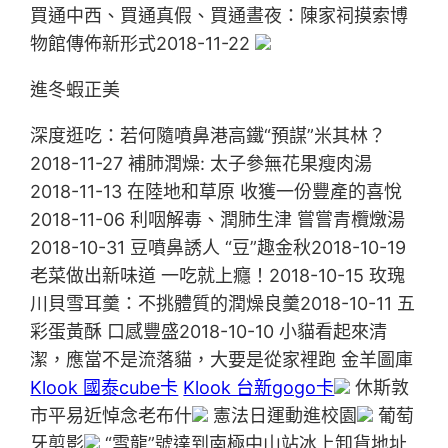
買通中西、買通真假、買通晝夜：陳家祠摸索博
物館傳佈新形式2018-11-22
進冬蝦正美
深度逛吃：若何隨噴鼻港高鐵“預謀”米其林？
2018-11-27 補肺潤燥: 太子參無花果瘦肉湯
2018-11-13 在陸地和草原 收獲一份豐產的喜悅
2018-11-06 利咽解毒、潤肺生津 嘗嘗青欖燉湯
2018-10-31 豆噴鼻誘人 “豆”趣金秋2018-10-19
老菜做出新味道 一吃就上癮！2018-10-15 玫瑰
川貝雪耳羹：不挑體質的潤燥良羹2018-10-11 五
彩蛋黃酥 口感豐盛2018-10-10 小貓看起來清
潔，應當不是流落貓，大要是從家裡跑 金羊圖庫
Klook 國泰cube卡
Klook 台新gogo卡
休斯敦
市平易近悼念老布什
憲法日運動進校園
葡萄
牙剪影
“雪龍”號達到南極中山站冰上卸貨地址