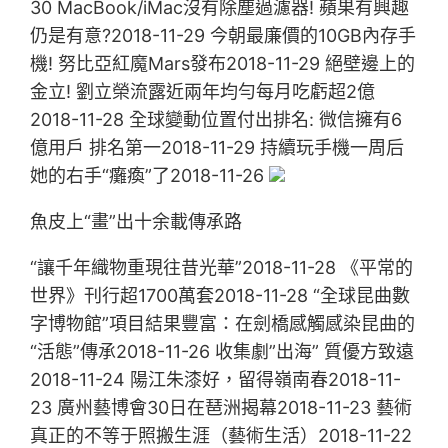
30 MacBook/iMac沒有除塵過濾器! 蘋果有興趣
仍是有意?2018-11-29 今朝最廉價的10GB內存手
機! 努比亞紅魔Mars發布2018-11-29 絕壁邊上的
金立! 劉立榮流露近兩年均勻每月吃虧超2億
2018-11-28 全球變動位置付出排名: 微信擁有6
億用戶 排名第一2018-11-29 持續玩手機一周后
她的右手“癱瘓”了2018-11-26
魚皮上“畫”出十余載傳承路
“讓千年織物重現往昔光華”2018-11-28 《平常的
世界》刊行超1700萬套2018-11-28 “全球昆曲數
字博物館”項目結果豐富：在劍橋感觸感染昆曲的
“活態”傳承2018-11-26 收集劇”出海” 質優方致遠
2018-11-24 陽江朱漆好，留得嶺南春2018-11-
23 廣州藝博會30日在琶洲揭幕2018-11-23 藝術
真正的不等于照搬生涯（藝術生活）2018-11-22