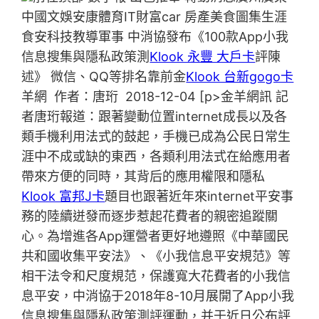
中國文娛安康體育IT財富car 房產美食圖集生涯
食安科技教導軍事 中消協發布《100款App小我
信息搜集與隱私政策測
Klook 永豐 大戶卡
評陳
述》 微信、QQ等排名靠前金
Klook 台新gogo卡
羊網 作者：唐珩 2018-12-04 [p>金羊網訊 記
者唐珩報道：跟著變動位置internet成長以及各
類手機利用法式的鼓起，手機已成為公民日常生
涯中不成或缺的東西，各類利用法式在給應用者
帶來方便的同時，其背后的應用權限和隱私
Klook 富邦J卡
題目也跟著近年來internet平安事
務的陸續迸發而逐步惹起花費者的親密追蹤關
心。為增進各App運營者更好地遵照《中華國民
共和國收集平安法》、《小我信息平安規范》等
相干法令和尺度規范，保護寬大花費者的小我信
息平安，中消協于2018年8-10月展開了App小我
信息搜集與隱私政策測評運動，并于近日公布評