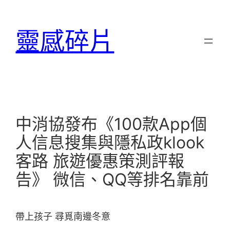
跳
至
靈感碎片
主
要
內
容
中消協發布《100款App個
人信息搜集與隱私政klook
客路 旅遊優惠策測評報
告》 微信、QQ等排名靠前
帶上孩子 尋覓南邊冬意