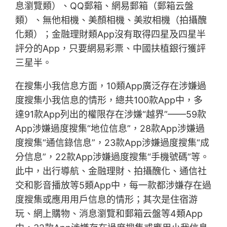
息瀏覽類）、QQ郵箱、網易郵箱（郵箱云盤
類）、無他相機、美顏相機、美妝相機（拍攝醜
化類）；金融理財類App沒有取得四星及四星半
評分的App，只要網易彩票、中國扶植銀行獲評
三星半。
在搜集小我信息方面，10類App廣泛存在涉嫌過
度搜集小我信息的情形，總共100款App中，多
達91款App列出的權限存在涉嫌“越界”——59款
App涉嫌過度搜集“地位信息”，28款App涉嫌過
度搜集“通信錄信息”，23款App涉嫌過度搜集“成
分信息”，22款App涉嫌過度搜集“手機號碼”等。
此中，出行導航、金融理財、拍攝醜化、通信社
交和影音播放等5類App中，每一款都涉嫌存在過
度搜集或應用用戶信息的情形；其次是住宿游
玩、網上購物、消息瀏覽和郵箱云盤等4類App