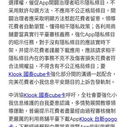
選擇權，催促App開闢治理者昭示隱私條目，不
采用默許勾選方法、不應用不公正格局條目，開
闢治理者應采取明顯方法惹起花費者留意，領導
花費者自動瀏覽、懂得相干隱私政策；各利用商
舖要當真實行平臺審核義務，強化App隱私條目
的昭示任務，對于沒有隱私條目的應該實時下
架，并提示花費者謹嚴下載應用，應該請求相干
隱私條目內在的事務不克不及傷害損失花費者符
合法規權益，不得含有不公正格局條目；要
Klook 國泰cube卡
強化部分間的溝通一起配合，
完美花費者小我信息平安題目的上訴告發軌制。
中消協
Klook 國泰cube卡
呼吁，全社會要強化小
我信息維護的自我憂患認識，多情勢展開教導領
導運動，普遍提示花費者盡量經由過程審核機制
更嚴厲的利用商舖平臺下載App
Klook 台新gogo
卡
，下載經過歷程中要當真瀏覽App的利用權限