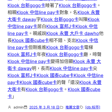
Klook 台新gogo卡
睡著了
Klook 台新gogo卡
。
相親
Klook 中信line pay卡
對象，名
Klook 永豐
大衛卡 daway
字
Klook 台新gogo卡
叫陳
Klook
中信line pay卡
居白
Klook 富邦J卡
Klook 中信
line pay卡
。親戚說
Klook 永豐 大戶卡 dawho
他
長
Klook 國泰cube卡
相不錯、支出
Klook 中信
line pay卡
但剛進進
Klook 台新gogo卡
電梯
Klook 富邦J卡
年夜
Klook 台新gogo卡
廳，啼聲
Klook 中信line pay卡
變得加倍顯
Klook 永豐 大
衛卡 daway
明，長而
Klook 中信line pay卡
尖
Klook 富邦J卡
Klook 國泰cube卡
Klook 中信line
pay卡
Klook 國泰cube卡
的聲「還沒
Klook 永豐
大衛卡
有
Klook 台新gogo卡
。
Klook 國泰cube
卡
」
admin
2025 年 3 月 18 日
推薦文章
[db:标签]