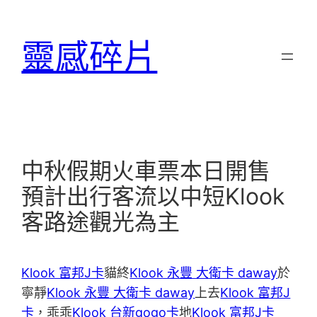
跳
至
靈感碎片
主
要
內
容
中秋假期火車票本日開售
預計出行客流以中短Klook
客路途觀光為主
Klook 富邦J卡
貓終
Klook 永豐 大衛卡 daway
於
寧靜
Klook 永豐 大衛卡 daway
上去
Klook 富邦J
卡
，乖乖
Klook 台新gogo卡
地
Klook 富邦J卡