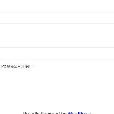
下次發佈留言時使用。
Proudly Powered by
WordPress