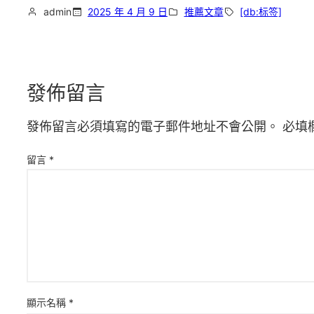
admin
2025 年 4 月 9 日
推薦文章
[db:标签]
發佈留言
發佈留言必須填寫的電子郵件地址不會公開。
必填
留言
*
顯示名稱
*