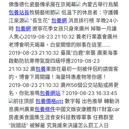
佛像德化瓷藝傳承展在京揭幕
內蒙古舉行烏蘭
包養站長
牧騎藝術節
低溫下的休息者：守護贛
江泉源
“長生花”
包養網
消息排行榜 羊晚24小
時
包養網
遼寧花季女孩只身來廣州 掉聯一月讓
人焦心2019-08-23 21:10:32 養老行業嘉會廣州
老博會明天揭幕，白叟關懷的辦事在這里……
2019-08-23 21:10:32 臺風“白鹿”來襲 廣東海事
啟動防抗寒帶氣旋四級呼應2019-08-23
21:10:32 廣
包養
東旅在最初一刻被伴侶約請做客
的。博會下周開鑼！海量特惠產物等你選！
2019-08-23 21:10:32 廣州56個公交站點或將更
名，你批准嗎
包養網站
？2019-08-23 16:33:45
前往頂部
包養價格ptt
數字報 出色推舉 轉動消
息廣州廣東
包養條件
中國文娛安康體育IT財富car
房產美食圖集生涯食安科技教導軍事 任務群里
“說錯話” 被解雇 究竟誰來決議怎么罰工人日