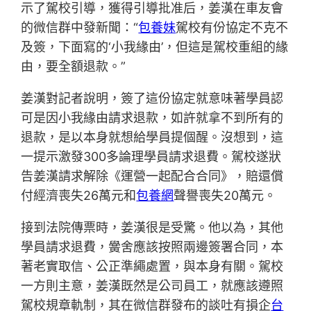
示了駕校引導，獲得引導批准后，姜漢在車友會
的微信群中發新聞：“
包養妹
駕校有份協定不克不
及簽，下面寫的‘小我緣由’，但這是駕校重組的緣
由，要全額退款。”
姜漢對記者說明，簽了這份協定就意味著學員認
可是因小我緣由請求退款，如許就拿不到所有的
退款，是以本身就想給學員提個醒。沒想到，這
一提示激發300多論理學員請求退費。駕校遂狀
告姜漢請求解除《運營一起配合合同》，賠還償
付經濟喪失26萬元和
包養網
聲譽喪失20萬元。
接到法院傳票時，姜漢很是受驚。他以為，其他
學員請求退費，黌舍應該按照兩邊簽署合同，本
著老實取信、公正準繩處置，與本身有關。駕校
一方則主意，姜漢既然是公司員工，就應該遵照
駕校規章軌制，其在微信群發布的談吐有損企
台