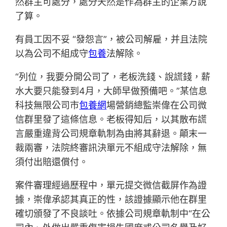
然群主可處分，處分天然是作為群主的企業方說
了算。
有員工因不妥 “發怨言”，被公司解雇，并且法院
以為公司不組成守
包養
法解除。
“列位，我要分開公司了，老板洗錢、說謊錢，薪
水大要只能發到4月，大師早做預備吧。”某信息
科技無限公司市
包養網
場營銷總監崇偉在公司微
信群里發了這條信息。老板得知后，以其散布謊
言嚴重違背公司規章軌制為由將其辭退。顛末一
裁兩審，法院終審訊決單元不組成守法解除，無
須付出賠還償付。
案件審理經過歷程中，單元提交微信截屏作為證
據，崇偉承認其真正的性，該證據顯示他在群里
確切頒發了不良談吐。依據公司規章軌制中“在公