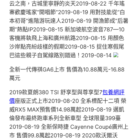
云之南，古城里寧靜的炎天2019-08-22 千年瑤
寨歡慶瑤家“開唱節”2019-08-19 用對技能從“白
本初哥”進階游玩達人2019-08-19 開漁節成“后暑
期”熱點IP2019-08-15 新加坡航空波音787—10
客機將執飛上海和廣州航路2019-08-15 用顏色
沙岸點亮紛歧樣的假期2019-08-15 捉住寒假尾
巴這些親子自駕線路別錯過！2019-08-14
全新一代傳祺GA6上市 售價為10.88萬元-16.88
萬元
2019款夏朗380 TSI 舒享型與尊享型7
包養網評
價
座版正式上市2019-08-20 全系標配十二項 榮
威RX5 MAX預售價14.98萬起2019-08-19 邁凱
倫發布最終跑車系列全新車型 全球限量399臺
2019-08-19 全新保時捷 Cayenne Coupé廣州上
市 售價99.8萬起2019-08-19 2020款沃爾沃