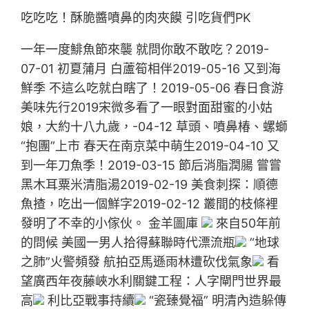
吃吃吃！酥脆醬噴鼻的肉夾饃 引吃貨們PK
一年一度鯡魚節來襲 就問你敢不敢吃？2019-
07-01 初夏蒲月 白蘆筍相伴2019-05-16 又到海
鮮季 不這么吃就白瞎了！2019-05-06 春日食游
美味先行2019宋微多看了一眼對面甜蜜的小姑
娘，大約十八九歲，-04-12 草頭、噴鼻椿、螺螄
“抱團”上市 春天在南京菜中萌生2019-04-10 又
到一年刀魚季！2019-03-15 節后消脂潤腸 嘗嘗
黑木耳粟米清脂湯2019-02-19 美食刺探：順德
魚揸，吃出一個鮮字2019-02-12 叢間的枝條裡
發明了不幸的小傢伙。 金羊圖庫
來自50年前
的問候 美國一男人拾得蘇聯時代漂流瓶
“地球
之肺”火警頻發 航拍亞馬遜雨林遭砍伐氣象
看
望廣西年夜藤峽水利關鍵工程：人字閘門世界最
高
利比亞戰事持續
“瓷臻覺福” 明清內造躲傳