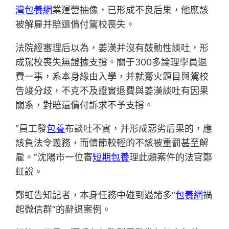
灣包養網
業運營抽像，已形成不良后果，他應該
被解雇并賠還償付駕校喪失。
法院經審理后以為，姜漢并沒有鼓動性談吐，形
成駕校喪失無證據支撐。關于300多論理學員退
費一事，系本身緣由入學，并就膏火題目與駕校
告竣分歧，不克不及證實退費與姜漢談吐有因果
關系，對賠還償付訴求不予支撐。
“員工發
包養
布談吐不實，并形成惡劣后果的，應
該負法令義務，而情節較輕的不該被重罰甚至解
雇。”沈陽市一位審
短期包養
理此類案件的法官鄭
虹說。
鄭虹告知記者，本身任務中碰到過諸多“
包養網
禍
起微信群”的辭退案例。