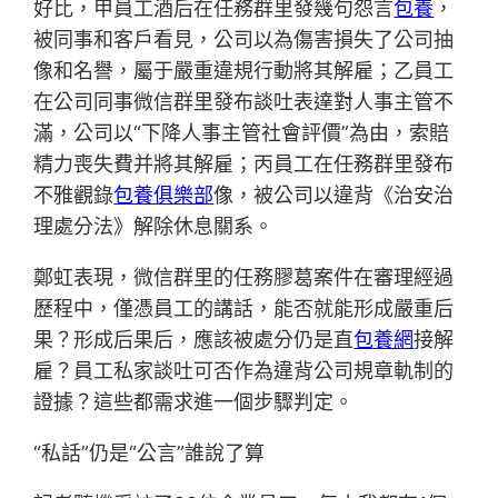
好比，甲員工酒后在任務群里發幾句怨言
包養
，
被同事和客戶看見，公司以為傷害損失了公司抽
像和名譽，屬于嚴重違規行動將其解雇；乙員工
在公司同事微信群里發布談吐表達對人事主管不
滿，公司以“下降人事主管社會評價”為由，索賠
精力喪失費并將其解雇；丙員工在任務群里發布
不雅觀錄
包養俱樂部
像，被公司以違背《治安治
理處分法》解除休息關系。
鄭虹表現，微信群里的任務膠葛案件在審理經過
歷程中，僅憑員工的講話，能否就能形成嚴重后
果？形成后果后，應該被處分仍是直
包養網
接解
雇？員工私家談吐可否作為違背公司規章軌制的
證據？這些都需求進一個步驟判定。
“私話”仍是“公言”誰說了算