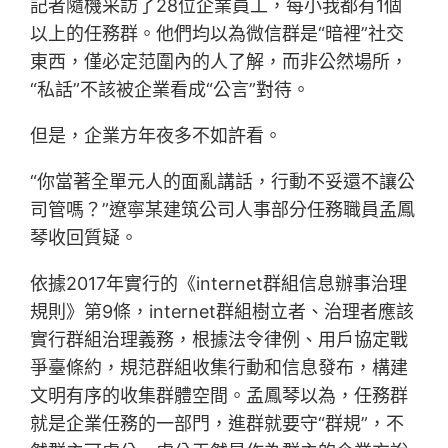
記者隨機采訪了28位企業員工，每小我都有1個
以上的任務群。他們均以為微信群是“暗裡”社交
東西，僅必定范圍內的人了解，而非公然場所，
“私話”不該被企業看成“公言”對待。
但是，企業方年夜多不如許看。
“你當著全單元人的面亂講話，行動不妥還不讓公
司管嗎？”遼寧某建筑公司人事部分任務職員孟鳳
琴收回質疑。
依據2017年實行的《internet群組信息辦事治理
規則》第9條，internet群組樹立者、治理者應該
實行群組治理義務，根據法令律例、用戶協定戰
爭臺條約，規范群組收集行動和信息發布，構建
文明有序的收集群體空間。孟鳳琴以為，任務群
就是企業任務的一部門，進群就要守“群規”，不