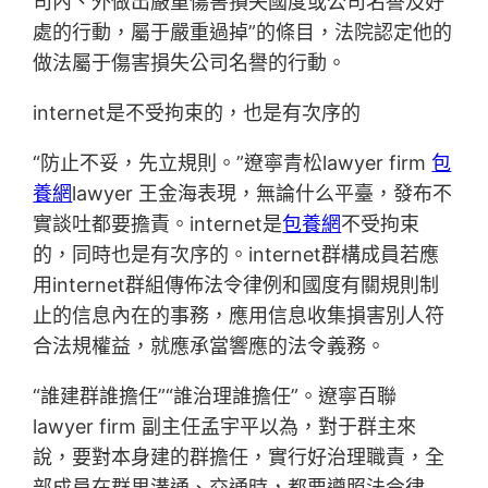
司內、外做出嚴重傷害損失國度或公司名譽及好
處的行動，屬于嚴重過掉”的條目，法院認定他的
做法屬于傷害損失公司名譽的行動。
internet是不受拘束的，也是有次序的
“防止不妥，先立規則。”遼寧青松lawyer firm
包
養網
lawyer 王金海表現，無論什么平臺，發布不
實談吐都要擔責。internet是
包養網
不受拘束
的，同時也是有次序的。internet群構成員若應
用internet群組傳佈法令律例和國度有關規則制
止的信息內在的事務，應用信息收集損害別人符
合法規權益，就應承當響應的法令義務。
“誰建群誰擔任”“誰治理誰擔任”。遼寧百聯
lawyer firm 副主任孟宇平以為，對于群主來
說，要對本身建的群擔任，實行好治理職責，全
部成員在群里溝通、交通時，都要遵照法令律