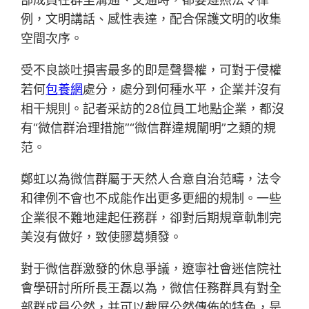
例，文明講話、感性表達，配合保護文明的收集
空間次序。
受不良談吐損害最多的即是聲譽權，可對于侵權
若何
包養網
處分，處分到何種水平，企業并沒有
相干規則。記者采訪的28位員工地點企業，都沒
有“微信群治理措施”“微信群違規闡明”之類的規
范。
鄭虹以為微信群屬于天然人合意自治范疇，法令
和律例不會也不成能作出更多更細的規制。一些
企業很不難地建起任務群，卻對后期規章軌制完
美沒有做好，致使膠葛頻發。
對于微信群激發的休息爭議，遼寧社會迷信院社
會學研討所所長王磊以為，微信任務群具有對全
部群成員公然，并可以截屏公然傳佈的特色，是