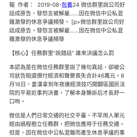
報 作者： 2019-08-
包養
24 微信群里說公司好
話成原告，發怨言被解雇……因在微信中公私混
雜激發的休息爭議頻發。 [p>微信群里說公司好
話成原告，發怨言被解雇……因在微信中公私混
雜激發的休息爭議頻發
【核心】任務群里“說錯話” 誰來決議怎么罰
本認為是在微信任務群里說了幾句真話，卻被公
司狀告賠還償付經濟和聲譽喪失合計46萬元。8
月16日，姜漢拿到年夜連經濟技巧開闢區國民法
院的平易近事判決書，了解本身勝訴后才長舒一
口吻。
微信是人們日常交通的社交平臺，不罕用人單元
經由過程樹立任務群，把微信應用于任務交通。
但是，因在微信中公私混雜而產生休息爭議的事