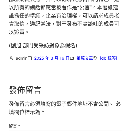
以所有的講話都應當被看作是“公言”。本著誰建
誰擔任的準繩，企業有治理權，可以請求成員老
實取信，遵紀遵法，對于發布不實談吐的成員可
以追責。
(劉旭 部門受采訪對象為假名)
admin
2025 年 3 月 16 日
推薦文章
[db:标签]
發佈留言
發佈留言必須填寫的電子郵件地址不會公開。
必
填欄位標示為
*
留言
*