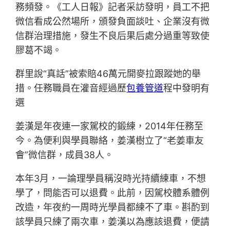
務頻發。《工人日報》記者采訪發明，員工不把
微信看成公然場所，頒發負面談吐、企業沒有微
信群治理措施，發生不良后果后處分過重等致使
膠葛不竭。
群里說“真話”被索賠46萬元開麥拉跟蹤她的舉
措。任務職員在灌音經過歷
包養管道
程中發明有
選
姜漢是年夜連一家駕校的鍛練，2014年任務至
今。為便利與學員聯絡，姜漢樹立了“老姜車友
會”微信群，成員38人。
本年3月，一論理學員稱沒時光持續練車，不想
學了，問能否可以退費。此前，因駕校體系體例
改造，年夜約一周時光學員都練不了車。斟酌到
該學員只練了兩次車，姜漢以為應該退費，便請