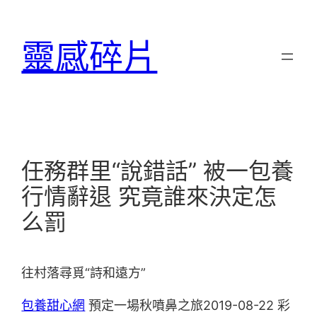
跳
至
靈感碎片
主
要
內
容
任務群里“說錯話” 被一包養
行情辭退 究竟誰來決定怎
么罰
往村落尋覓“詩和遠方”
包養甜心網
預定一場秋噴鼻之旅2019-08-22 彩