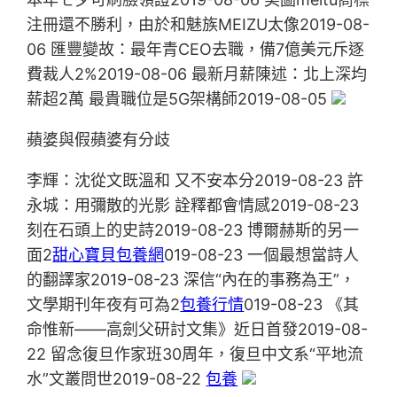
注冊還不勝利，由於和魅族MEIZU太像2019-08-
06 匯豐變故：最年青CEO去職，備7億美元斥逐
費裁人2%2019-08-06 最新月薪陳述：北上深均
薪超2萬 最貴職位是5G架構師2019-08-05
蘋婆與假蘋婆有分歧
李輝：沈從文既溫和 又不安本分2019-08-23 許
永城：用彌散的光影 詮釋都會情感2019-08-23
刻在石頭上的史詩2019-08-23 博爾赫斯的另一
面2
甜心寶貝包養網
019-08-23 一個最想當詩人
的翻譯家2019-08-23 深信“內在的事務為王”，
文學期刊年夜有可為2
包養行情
019-08-23 《其
命惟新——高劍父研討文集》近日首發2019-08-
22 留念復旦作家班30周年，復旦中文系“平地流
水”文叢問世2019-08-22
包養