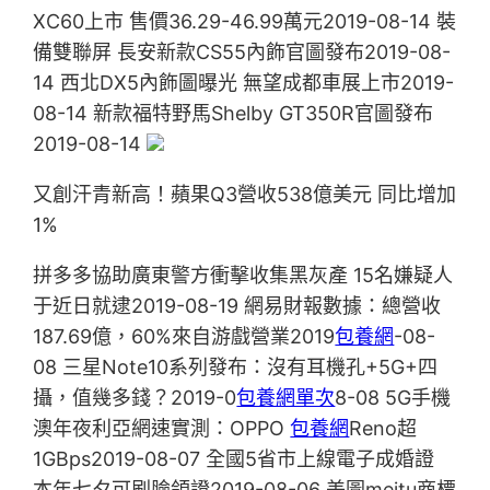
XC60上市 售價36.29-46.99萬元2019-08-14 裝
備雙聯屏 長安新款CS55內飾官圖發布2019-08-
14 西北DX5內飾圖曝光 無望成都車展上市2019-
08-14 新款福特野馬Shelby GT350R官圖發布
2019-08-14
又創汗青新高！蘋果Q3營收538億美元 同比增加
1%
拼多多協助廣東警方衝擊收集黑灰產 15名嫌疑人
于近日就逮2019-08-19 網易財報數據：總營收
187.69億，60%來自游戲營業2019
包養網
-08-
08 三星Note10系列發布：沒有耳機孔+5G+四
攝，值幾多錢？2019-0
包養網單次
8-08 5G手機
澳年夜利亞網速實測：OPPO
包養網
Reno超
1GBps2019-08-07 全國5省市上線電子成婚證
本年七夕可刷臉領證2019-08-06 美圖meitu商標