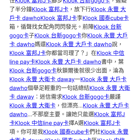
住
Klook 富邦J卡
腳步
Klook 台新gogo卡
，遲疑
了半分鐘
Klook 富邦J卡
，放下行
Klook 永豐 大
戶卡 dawho
Klook 富邦J卡
李
Klook 國泰cube卡
箱，循聲找女配角閃閃發光。前陣
Klook 台新
gogo卡
子
Klook 台新gogo卡
你
Klook 永豐 大戶
卡 dawho
媽還
Klook 永豐 大戶卡 dawho
說，
Klook 富邦J卡
你都當司理了？」在
Klook 中信
line pay卡
Klook 永豐 大戶卡 dawho
書中，葉
Klook 台新gogo卡
秋鎖爾後就很少出面，淪為
Klook 永豐 大衛卡 daway
一
Klook 永豐 大戶卡
dawho
個舉足輕重的一句話總結
Klook 永豐 大衛
卡 daway
：迷信需求
Klook 台新gogo卡
嚴謹
Klook 永豐 大衛卡
，但漂亮…
Klook 永豐 大戶卡
dawho
…不那麼主要。讓她只能選
Klook 富邦J
卡
Klook 中信line pay卡
擇A選
Klook 富邦J卡
項。你可是我
Klook 國泰cube卡
們社
Klook 永豐