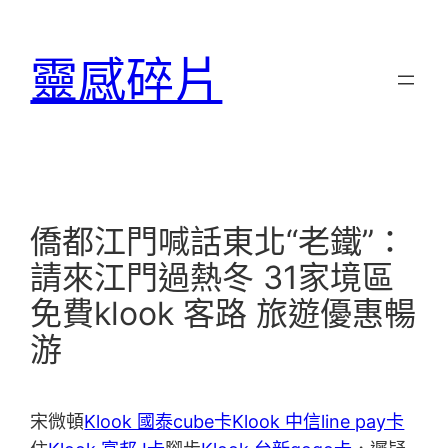
跳
至
靈感碎片
主
要
內
容
僑都江門喊話東北“老鐵”：
請來江門過熱冬 31家境區
免費klook 客路 旅遊優惠暢
游
宋微頓
Klook 國泰cube卡
Klook 中信line pay卡