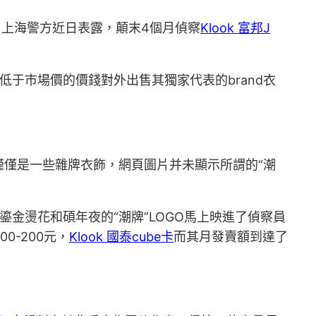
？上海警方近日表露，顛末4個月偵察
Klook 富邦J
于市場價的價錢對外出售其獨家代表的brand衣
僅是一些雜牌衣飾，網頁圖片并未顯示所謂的“潮
鎏金燙花和碩年夜的“潮牌”LOGO馬上映進了偵察員
0-200元，
Klook 國泰cube卡
而其月發賣額到達了