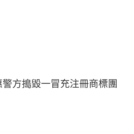
優惠警方搗毀一冒充注冊商標團