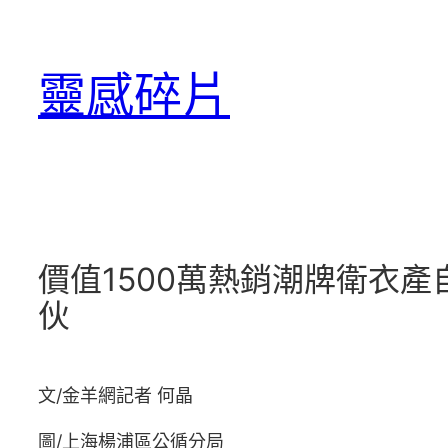
跳
至
靈感碎片
主
要
內
容
價值1500萬熱銷潮牌衛衣產
伙
文/金羊網記者 何晶
圖/上海楊浦區公循分局