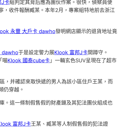
邦J卡
組判定其背后應為團伙作案。很快，偵察員便
寧，收件報酬臧某。本年2月，專案組特地前去浙江
look 永豐 大戶卡 dawho
發明網店顯示的退貨地址竟
 dawho
于是設定警力展
Klook 富邦J卡
開蹲守。
「喵
Klook 國泰cube卡
」一輛玄色SUV呈現在了超市
小區，并確認來取快遞的男人為該小區住戶王某，而
間頻仍穿越。
庫。這一條制假售假的財產鏈及其犯法團伙組成也
Klook 富邦J卡
王某、臧某等人制假售假的犯法證