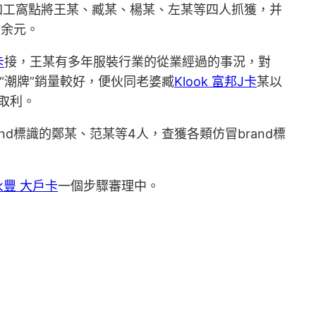
加工窩點將王某、臧某、楊某、左某等四人抓獲，并
萬余元。
卡
接，王某有多年服裝行業的從業經過的事況，對
“潮牌”銷量較好，便伙同老婆臧
Klook 富邦J卡
某以
取利。
nd標識的鄭某、范某等4人，查獲各類仿冒brand標
 永豐 大戶卡
一個步驟審理中。