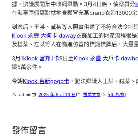
據，決議展開集中收網舉動。3月4日晚，偵察員分
在海寧囤假窩點就地查獲冒充某brand衣飾13000
到案后，王某、臧某等人照實供述了不符合法令制造發
Klook 永豐 大衛卡 daway
衣飾加工的財產流程很是
及楊某、左某等人在購進仿冒的標識標牌后，大量量
3月1
Klook 富邦J卡
9日至
Klook 永豐 大戶卡 dawh
識5萬余件。
今朝
Klook 台新gogo卡
，犯法嫌疑人王某、臧某、
admin
2025 年 5 月 13 日
推薦文章
[db:标签]
發佈留言