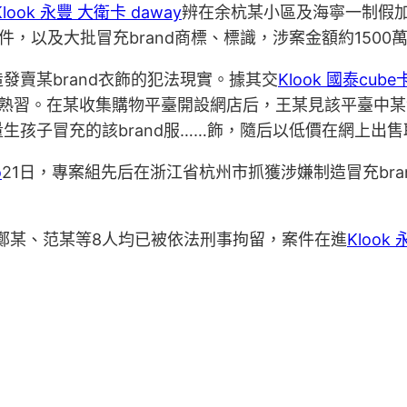
Klook 永豐 大衛卡 daway
辨在余杭某小區及海寧一制假
余件，以及大批冒充brand商標、標識，涉案金額約1500
賣某brand衣飾的犯法現實。據其交
Klook 國泰cube
熟習。在某收集購物平臺開設網店后，王某見該平臺中某
生孩子冒充的該brand服……飾，隨后以低價在網上出售
o
21日，專案組先后在浙江省杭州市抓獲涉嫌制造冒充bra
鄭某、范某等8人均已被依法刑事拘留，案件在進
Klook