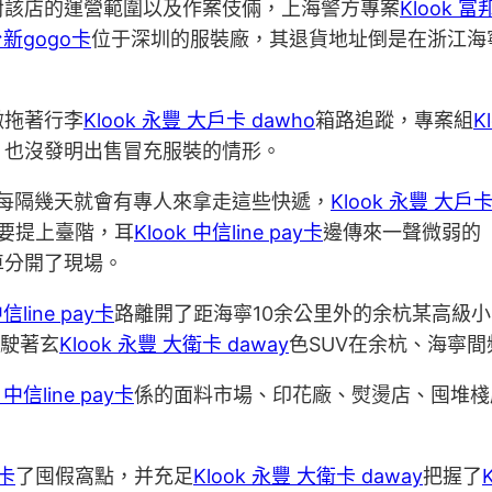
對該店的運營範圍以及作案伎倆，上海警方專案
Klook 富
 台新gogo卡
位于深圳的服裝廠，其退貨地址倒是在浙江海
微拖著行李
Klook 永豐 大戶卡 dawho
箱路追蹤，專案組
K
，也沒發明出售冒充服裝的情形。
每隔幾天就會有專人來拿走這些快遞，
Klook 永豐 大戶卡
要提上臺階，耳
Klook 中信line pay卡
邊傳來一聲微弱的
車分開了現場。
中信line pay卡
路離開了距海寧10余公里外的余杭某高級
駕駛著玄
Klook 永豐 大衛卡 daway
色SUV在余杭、海寧
k 中信line pay卡
係的面料市場、印花廠、熨燙店、囤堆棧
y卡
了囤假窩點，并充足
Klook 永豐 大衛卡 daway
把握了