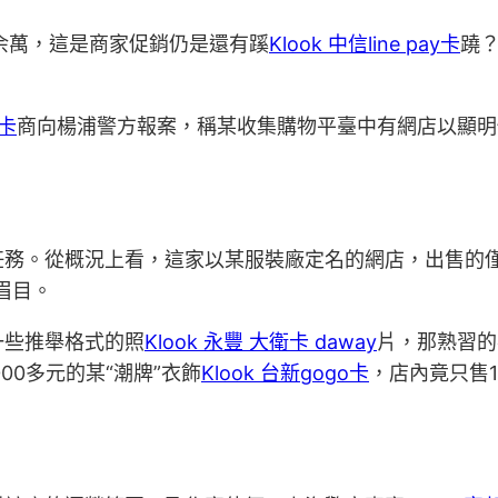
0余萬，這是商家促銷仍是還有蹊
Klook 中信line pay卡
蹺
J卡
商向楊浦警方報案，稱某收集購物平臺中有網店以顯明低
任務。從概況上看，這家以某服裝廠定名的網店，出售的僅
眉目。
一些推舉格式的照
Klook 永豐 大衛卡 daway
片，那熟習的
00多元的某“潮牌”衣飾
Klook 台新gogo卡
，店內竟只售10