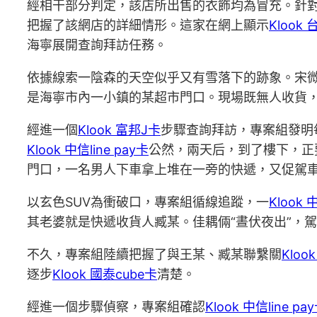
經相干部分判定，該店所出售的衣飾均為冒充。針
把握了該網店的詳細情形。這家在網上顯示
Klook
海寧展開查詢拜訪任務。
依據線索一陰森的天空似乎又有雪落下的跡象。宋
是海寧市內一小鎮的某超市門口。現場既無人收貨
經進一個
Klook 富邦J卡
步驟查詢拜訪，專案組發明
Klook 中信line pay卡
公然，兩天后，到了樓下，正
門口，一名男人下車拿上堆在一旁的快遞，又促駕
以玄色SUV為衝破口，專案組循線追蹤，一
Klook 
其老婆就是快遞收貨人臧某。佳耦倆“晝伏夜出”，
不久，專案組陸續把握了與王某、臧某聯繫關
Kloo
逐步
Klook 國泰cube卡
清楚。
經進一個步驟偵察，專案組確認
Klook 中信line pa