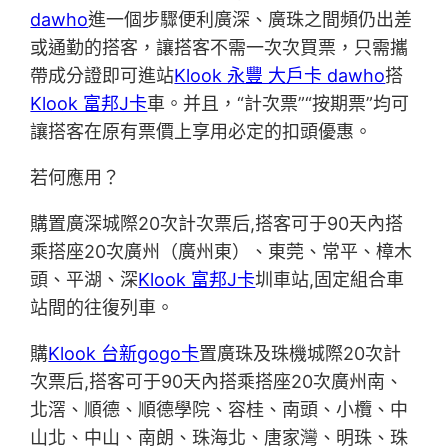
dawho
進一個步驟便利廣深、廣珠之間頻仍出差
或通勤的搭客，讓搭客不需一次次買票，只需攜
帶成分證即可進站
Klook 永豐 大戶卡 dawho
搭
Klook 富邦J卡
車。并且，“計次票”“按期票”均可
讓搭客在原有票價上享用必定的扣頭優惠。
若何應用？
購置廣深城際20次計次票后,搭客可于90天內搭
乘搭座20次廣州（廣州東）、東莞、常平、樟木
頭、平湖、深
Klook 富邦J卡
圳車站,固定組合車
站間的往復列車。
購
Klook 台新gogo卡
置廣珠及珠機城際20次計
次票后,搭客可于90天內搭乘搭座20次廣州南、
北滘、順德、順德學院、容桂、南頭、小欖、中
山北、中山、南朗、珠海北、唐家灣、明珠、珠