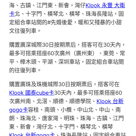
海、古鎮、江門東、新會，灣仔
Klook 永豐 大衛
卡
北、十字門、橫琴北、橫琴、珠海長隆站，固
定組合車站間的#先婚後愛，暖和又殘暴的小甜
文往復列車。
購置廣深城際30日按期票后，搭客可在30天內，
最多可搭乘搭座60次廣州（廣州東）、東莞、常
平、樟木頭、平湖、深圳車站，固定組合車站間
的往復列車。
購置廣珠及珠機城際30日按期票后，搭客可在
Klook 國泰cube卡
30天內，最多可搭乘搭座60
次廣州南、北滘、順德、順德學院、
Klook 台新
gogo卡
容桂、南頭、小欖、中山北、中山、南
朗、珠海北、唐家灣、明珠、珠海、古鎮、江門
東、新會，灣仔北、十字門、橫琴北、橫琴
Klook 台新gogo卡
、珠海長隆站，固定組合車站