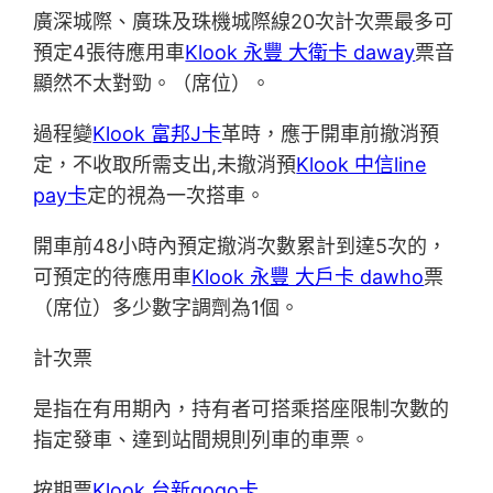
廣深城際、廣珠及珠機城際線20次計次票最多可
預定4張待應用車
Klook 永豐 大衛卡 daway
票音
顯然不太對勁。（席位）。
過程變
Klook 富邦J卡
革時，應于開車前撤消預
定，不收取所需支出,未撤消預
Klook 中信line
pay卡
定的視為一次搭車。
開車前48小時內預定撤消次數累計到達5次的，
可預定的待應用車
Klook 永豐 大戶卡 dawho
票
（席位）多少數字調劑為1個。
計次票
是指在有用期內，持有者可搭乘搭座限制次數的
指定發車、達到站間規則列車的車票。
按期票
Klook 台新gogo卡