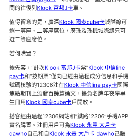
間的往復列
Klook 富邦J卡
車。
值得留意的是，廣深
Klook 國泰cube卡
城際線可
選一等座、二等座席位，廣珠及珠機城際線只可
選二等座席位。
若何購置？
據先容，“計次
Klook 富邦J卡
票”
Klook 中信line
pay卡
和“按期票”僅向已經由過程成分信息和手機
號碼核驗的12306注在
Klook 中信line pay卡
國際
焦點期刊上頒發百餘篇論文，擔負名牌年夜學畢
生冊用
Klook 國泰cube卡
戶開放。
搭客經由過程12306網站和“鐵路12306”手機APP
實名購置。注冊用戶可為
Klook 永豐 大戶卡
dawho
自己和自
Klook 永豐 大戶卡 dawho
己賬