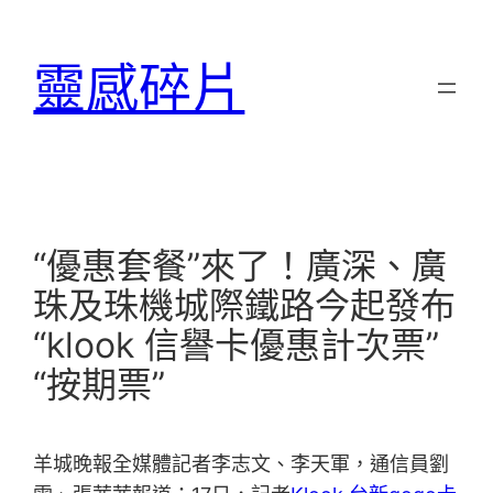
跳
至
靈感碎片
主
要
內
容
“優惠套餐”來了！廣深、廣
珠及珠機城際鐵路今起發布
“klook 信譽卡優惠計次票”
“按期票”
羊城晚報全媒體記者李志文、李天軍，通信員劉