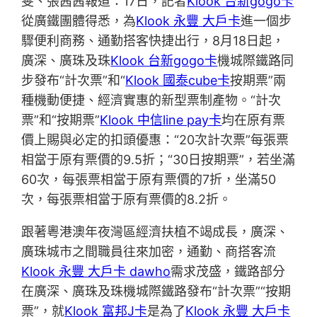
雯、張茜茜報道：17日，記者
Klook 台新gogo卡
從廣鐵團體得悉，為
Klook 永豐 大戶卡
進一個步
驟便利商務、通勤搭客快捷出行，8月18日起，
廣深、廣珠及珠
Klook 台新gogo卡
機城際鐵路同
步發布“計次票”和“
Klook 國泰cube卡
按期票”兩
種機動便捷、經濟實惠的新型票制產物。“計次
票”和“按期票”
Klook 中信line pay卡
均在原有票
價上賜與必定的扣頭優惠：“20次計次票”每張票
相當于原有票價的9.5折；“30日按期票”，若坐滿
60次，每張票相當于原有票價的7折，坐滿50
次，每張票相當于原有票價的8.2折。
跟著粵港澳年夜灣區經濟扶植不竭成長，廣深、
廣珠城市之間職員往來加密，通勤、商搭客流
Klook 永豐 大戶卡 dawho
需求茂盛，鐵路部分
在廣深、廣珠及珠機城際鐵路發布“計次票”“按期
票”，就
Klook 富邦J卡
是為了
Klook 永豐 大戶卡