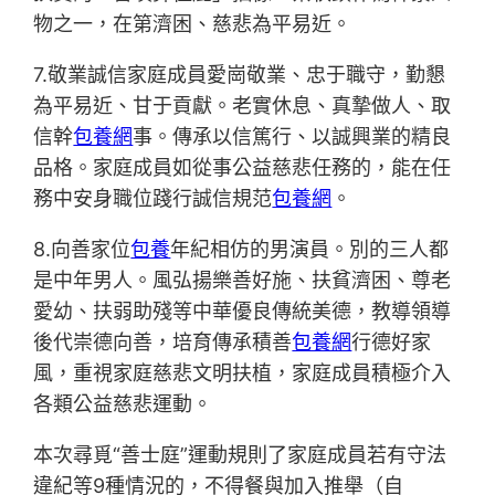
物之一，在第濟困、慈悲為平易近。
7.敬業誠信家庭成員愛崗敬業、忠于職守，勤懇
為平易近、甘于貢獻。老實休息、真摯做人、取
信幹
包養網
事。傳承以信篤行、以誠興業的精良
品格。家庭成員如從事公益慈悲任務的，能在任
務中安身職位踐行誠信規范
包養網
。
8.向善家位
包養
年紀相仿的男演員。別的三人都
是中年男人。風弘揚樂善好施、扶貧濟困、尊老
愛幼、扶弱助殘等中華優良傳統美德，教導領導
後代崇德向善，培育傳承積善
包養網
行德好家
風，重視家庭慈悲文明扶植，家庭成員積極介入
各類公益慈悲運動。
本次尋覓“善士庭”運動規則了家庭成員若有守法
違紀等9種情況的，不得餐與加入推舉（自