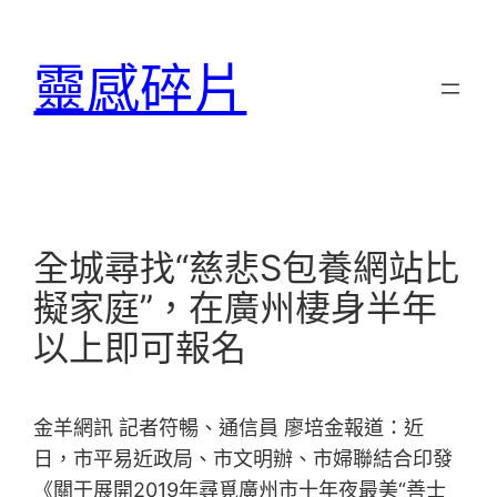
跳
至
靈感碎片
主
要
內
容
全城尋找“慈悲S包養網站比
擬家庭”，在廣州棲身半年
以上即可報名
金羊網訊 記者符暢、通信員 廖培金報道：近
日，市平易近政局、市文明辦、市婦聯結合印發
《關于展開2019年尋覓廣州市十年夜最美“善士