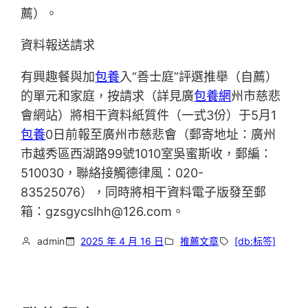
薦）。
資料報送請求
有興趣餐與加
包養
入“善士庭”評選推舉（自薦）
的單元和家庭，按請求（詳見廣
包養網
州市慈悲
會網站）將相干資料紙質件（一式3份）于5月1
包養
0日前報至廣州市慈悲會（郵寄地址：廣州
市越秀區西湖路99號1010室吳蜜斯收，郵編：
510030，聯絡接觸德律風：020-
83525076），同時將相干資料電子版發至郵
箱：gzsgycslhh@126.com。
admin
2025 年 4 月 16 日
推薦文章
[db:标签]