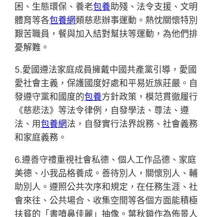
困、生態環保、養老
包養
助殘、法令支援、文明
體育等各
包養網
類慈悲辦事運動。熱忱關懷特別
艱苦職員，餐與加入結對幫扶等運動，為他們排
憂解難。
5.愛國遵法家庭成員擁戴中國共產黨引導，愛國
愛社會主義，保護國度好處和平易近族莊嚴。自
發遵守黨和國度的
包養
方針政策，模范貫徹履行
《慈悲法》等法令律例，自發學法、尊法、遵
法、用
包養網
法，自發實行法界說務、社會義務
和家庭義務。
6.遵善守禮重視社會私德、個人工作品德、家庭
美德、小我品格養成。善待別人，關懷別人、輔
助別人。遵照公共次序和規定，在任務生涯、社
會來往、公共場合、收集空間等各個方面能積極
扶貧的「書噴鼻佳麗」抽像。葉秋鎖作為佈景人