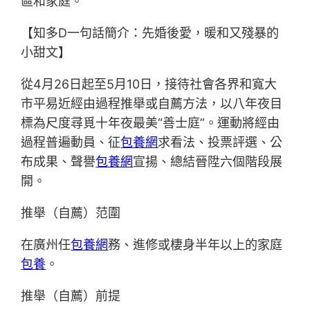
區和家庭。
【知多D一句話簡介：先婚後愛，暖和又殘暴的
小甜文】
從4月26日起至5月10日，接待社會各界和寬大
市平易近經由過程推舉或自薦方法，以八年夜目
標為尺度尋覓十年夜最美“善士庭”。運動將經由
過程普遍動員、征
包養網
求看法、投票評選、公
布成果、聲譽
包養網
宣揚、總結晉陞六個階段展
開。
推舉（自薦）范圍
在廣州任
包養網
務、進修或棲身半年以上的家庭
包養
。
推舉（自薦）前提