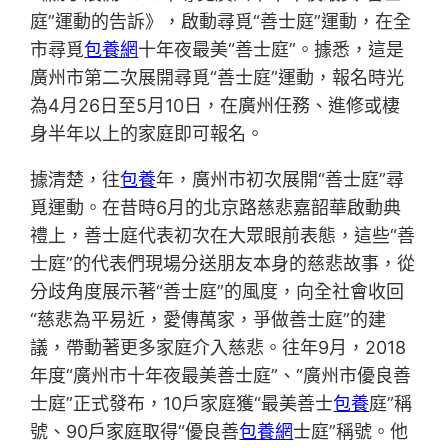
庭”運動的告訴》，啟動尋覓“善士庭”運動，在全
市尋覓
包養網
十年夜最美“善士庭”。據悉，這是
廣州市第二次展開尋覓“善士庭”運動，報名時光
為4月26日至5月10日，在廣州任務、進修或棲
身半年以上的家庭即可報名。
據清楚，往
包養
年，廣州市初次展開“善士庭”尋
覓運動。在昔時6月的北京路慈悲嘉韶華啟動典
禮上，善士庭代表初次在大眾眼前表態，這些“善
士庭”的代表們現場分送朋友本身的慈悲故事，從
分歧角度展示著“善士庭”的風度，向全社會收回
“慈悲為平易近，愛傳萬家，爭做善士庭”的建
議，帶動著更多家庭介入慈悲。往年9月，2018
年度“廣州市十年夜最美善士庭”、“廣州市優良善
士庭”正式發布，10戶家庭獲“最美善士
包養
庭”稱
號、90戶家庭取得“優良善
包養網
士庭”稱號。他