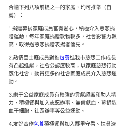
合適下列八項前提之一的家庭，均可推舉（自
薦）：
1.捐贈募捐家庭成員富有愛心，積極介入慈悲捐
贈運動，每年家庭捐贈款物較多，社會影響力較
高，取得過慈悲捐贈表揚者優先。
2.熱情善士庭成員對推
包養
進我市慈悲工作成長
有凸起進獻，社會公認度較高；以家庭慈悲行動
感化社會，動員更多的社會家庭成員介入慈悲運
動。
3.樂于公益家庭成員有較強的貢獻認識和助人精
力，積極餐與加入志愿辦事、無償獻血、募捐造
血干細胞、社區辦事等公益運動。
4.友好合作
包養
積極餐與加入鄰里守看、扶貧濟