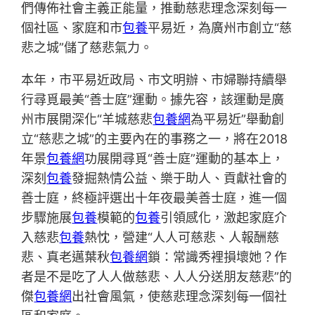
們傳佈社會主義正能量，推動慈悲理念深刻每一
個社區、家庭和市
包養
平易近，為廣州市創立“慈
悲之城”儲了慈悲氣力。
本年，市平易近政局、市文明辦、市婦聯持續舉
行尋覓最美“善士庭”運動。據先容，該運動是廣
州市展開深化“羊城慈悲
包養網
為平易近”舉動創
立“慈悲之城”的主要內在的事務之一，將在2018
年景
包養網
功展開尋覓“善士庭”運動的基本上，
深刻
包養
發掘熱情公益、樂于助人、貢獻社會的
善士庭，終極評選出十年夜最美善士庭，進一個
步驟施展
包養
模範的
包養
引領感化，激起家庭介
入慈悲
包養
熱忱，營建“人人可慈悲、人報酬慈
悲、真老邁葉秋
包養網
鎖：常識秀裡損壞她？作
者是不是吃了人人做慈悲、人人分送朋友慈悲”的
傑
包養網
出社會風氣，使慈悲理念深刻每一個社