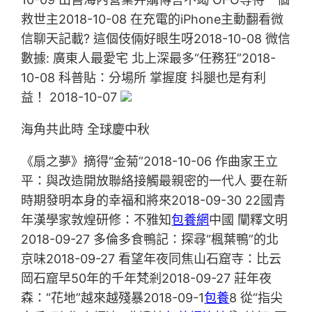
救世主2018-10-08 在充電的iPhone主動翻看微
信聊天記載? 這個伎倆好眼生呀2018-10-08 微信
數據: 廣東人最愛宅 北上深最多“任務狂”2018-
10-08 科普貼：分場所 掌握度 抖腿也是有利
益！ 2018-10-07
海角共此時 全球慶中秋
《扇之夢》摘得“金菊”2018-10-06 作曲家王立
平：與改造開放聯絡接觸最親密的一代人 要在新
時期發明本身的幸福和將來2018-09-30 22國青
年漢學家敦煌研修：不雅知
包養網
中國 闡釋文明
2018-09-27 多倫多食鴨記：探尋“楓葉鴨”的北
京味2018-09-27 看望年夜同焦山石窟寺：比云
岡石窟早50年的千年梵剎2018-09-27 莊年夜
森：“花地”越來越殘暴2018-09-1
包養
8 從“指尖