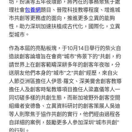
坊，扮演等五年夜環節，將內在的事務聚焦于處
理社會
包養網
題目、晉陞科技教導程度、增進城
市共創等更務虛的面向，推進更多立異的能夠
性，助力深圳加速扶植成古代化，國際化，立異
型城市。
作為本屆的亮點板塊，于10月14日舉行的柴火自
造談創客論壇旨在會商“城市”佈景下的“共創，約
請世界上在創客範疇深耕多年的創客年夜咖，分
送朋友他們本身的“城市”之“共創”經歷，來自火
人節亞洲區擔任人伊恩·羅文、深美黌舍創客教導
擔任人及創客時髦教導項目擔任人梁嘉儀等人一
同切磋多樣的共創生態，而新加坡野外創客空間
組織者安德魯、立異資料研討的創客策展人吳迪
等人則聚焦于協作共創的實行，他們經由過程各
自詳細的案例，鼓勵更多人參加深圳“城市共創”
的行列。