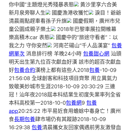
你中國”主題燈光秀殘暴表態
黃沙里享六合美
新月泉旁聊人生
國慶漁港收獲忙
淚目！爺爺
清晨兩點趕車看孫子升旗
國慶假期，廣州市兒
童公園成親子樂土
2018年巴黎車展拉開帷幕
樂高積木car 表態
國慶中的“旅途守看者”：以
我之力 守你安然
河南芒碭山“千人品漢宴”
包養
網單次
消息排行榜 羊晚24小時
包養甜心網
汕頭
明天出生第九位百次獻血好漢 該市的超百次獻血
好
包養合約
漢榜上都有這些人2018
包養
-10-09
21:56:08 全球創客和科技項目齊聚 用立異氣力
致敬美妙城市生涯2018-10-09 20:30:29 三連
冠！汕年夜2018屆本科結業生初度失業率列全省
本科高校第一2018-10-0
包養網
9
包養
app
20:25:22 市平易近食用蟾蜍中毒身亡！廣州
食
長期包養
肆市場仍有其蹤跡2018-10-09
16:29:38
包養
清晨攜女友回家偶遇前男友激發血