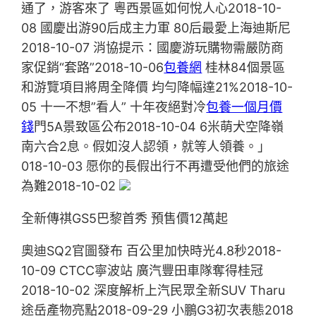
通了，游客來了 粵西景區如何悅人心2018-10-
08 國慶出游90后成主力軍 80后最愛上海迪斯尼
2018-10-07 消協提示：國慶游玩購物需嚴防商
家促銷“套路”2018-10-06
包養網
桂林84個景區
和游覽項目將周全降價 均勻降幅達21%2018-10-
05 十一不想”看人” 十年夜絕對冷
包養一個月價
錢
門5A景致區公布2018-10-04 6米萌犬空降嶺
南六合2息。假如沒人認領，就等人領養。」
018-10-03 愿你的長假出行不再遭受他們的旅途
為難2018-10-02
全新傳祺GS5巴黎首秀 預售價12萬起
奧迪SQ2官圖發布 百公里加快時光4.8秒2018-
10-09 CTCC寧波站 廣汽豐田車隊奪得桂冠
2018-10-02 深度解析上汽民眾全新SUV Tharu
途岳產物亮點2018-09-29 小鵬G3初次表態2018