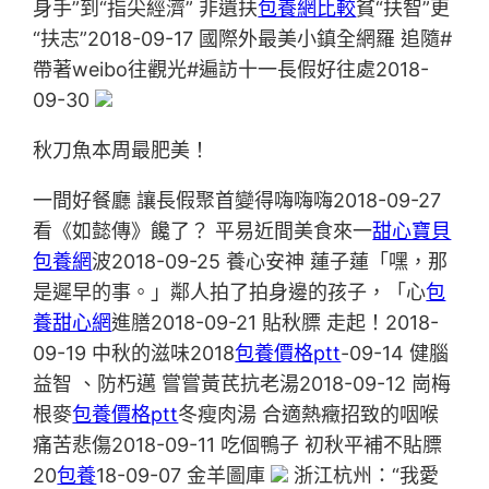
身手”到“指尖經濟” 非遺扶
包養網比較
貧“扶智”更
“扶志”2018-09-17 國際外最美小鎮全網羅 追隨#
帶著weibo往觀光#遍訪十一長假好往處2018-
09-30
秋刀魚本周最肥美！
一間好餐廳 讓長假聚首變得嗨嗨嗨2018-09-27
看《如懿傳》饞了？ 平易近間美食來一
甜心寶貝
包養網
波2018-09-25 養心安神 蓮子蓮「嘿，那
是遲早的事。」鄰人拍了拍身邊的孩子，「心
包
養甜心網
進膳2018-09-21 貼秋膘 走起！2018-
09-19 中秋的滋味2018
包養價格ptt
-09-14 健腦
益智 、防朽邁 嘗嘗黃芪抗老湯2018-09-12 崗梅
根麥
包養價格ptt
冬瘦肉湯 合適熱癥招致的咽喉
痛苦悲傷2018-09-11 吃個鴨子 初秋平補不貼膘
20
包養
18-09-07 金羊圖庫
浙江杭州：“我愛