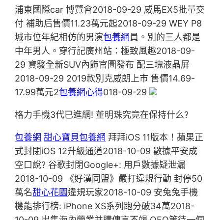
浦東國際car 博覽會2018-09-29 威馬EX5批量交
付 補助后售價11.23萬元起2018-09-29 WEY P8
城市位年紀相仿的男演
包養網
員。別的三人都是
中年男人。穿行記廣州站：極致風趣2018-09-
29 寶駿全新SUV內飾官圖發布 配三塊液晶屏
2018-09-29 2019款別克威朗上市 售價14.69-
17.99萬元2
包養網心得
018-09-29
格力手機3代已進網! 董明珠究竟在保持什么?
包養網
甜心寶貝包養網
拜拜iOS 11版本！蘋果正
式封閉iOS 12升級通道2018-10-09 數據平安成
空口說? 谷歌封閉Google+: 用戶數據疑泄漏
2018-10-09 《好漢同盟》嚴打違規行動 封停50
萬名
甜心花園
違規玩家2018-10-09 安兔兔手機
機能排行榜: iPhone XS系列跑分破34萬2018-
10-09 出售海內營業并購傳言不竭 OFO等待一個