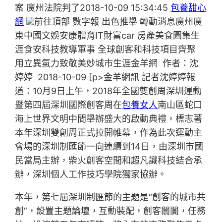
案 廣州法院判了2018-10-09 15:34:45
包養甜心
網
前往頂部 數字報 出色推舉 轉動消息廣州廣
東中國文娛安康體育IT財富car 房產美食圖集生
涯食安科技教導軍事 全球創客和科技項目齊聚
用立異氣力致敬美妙城市生涯金羊網 作者：沈
婷婷 2018-10-09 [p>金羊網訊 記者沈婷婷報
道：10月9日上午，2018年全國雙創周深圳運動
暨第四屆深圳國際創客周在
包養女人
南山區蛇口
海上世界文明中間舉辦盛大的啟動典禮，標志著
本年深圳雙創周正式拉開帷幕，作為此次運動主
會場的深圳制匯節一向連續到14日，由深圳市國
民當局主辦，柴火創客空間和超凡識科技結合承
辦，深圳個人工作技巧學院獨家協辦。
本年，第七屆深圳制匯節的主題是“創客的城市共
創”，設置主題論壇，互動裝配，創客闤闠，任務