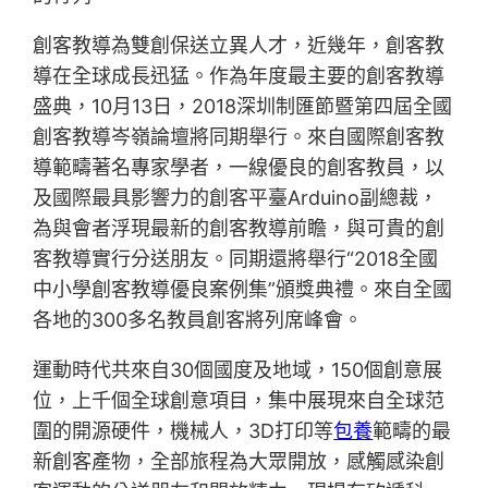
創客教導為雙創保送立異人才，近幾年，創客教
導在全球成長迅猛。作為年度最主要的創客教導
盛典，10月13日，2018深圳制匯節暨第四屆全國
創客教導岑嶺論壇將同期舉行。來自國際創客教
導範疇著名專家學者，一線優良的創客教員，以
及國際最具影響力的創客平臺Arduino副總裁，
為與會者浮現最新的創客教導前瞻，與可貴的創
客教導實行分送朋友。同期還將舉行“2018全國
中小學創客教導優良案例集”頒獎典禮。來自全國
各地的300多名教員創客將列席峰會。
運動時代共來自30個國度及地域，150個創意展
位，上千個全球創意項目，集中展現來自全球范
圍的開源硬件，機械人，3D打印等
包養
範疇的最
新創客產物，全部旅程為大眾開放，感觸感染創