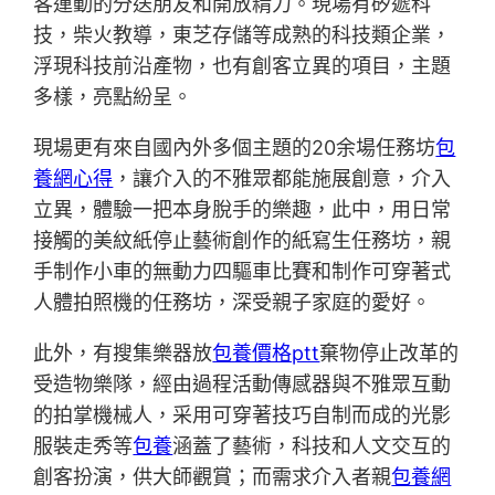
客運動的分送朋友和開放精力。現場有矽遞科
技，柴火教導，東芝存儲等成熟的科技類企業，
浮現科技前沿產物，也有創客立異的項目，主題
多樣，亮點紛呈。
現場更有來自國內外多個主題的20余場任務坊
包
養網心得
，讓介入的不雅眾都能施展創意，介入
立異，體驗一把本身脫手的樂趣，此中，用日常
接觸的美紋紙停止藝術創作的紙寫生任務坊，親
手制作小車的無動力四驅車比賽和制作可穿著式
人體拍照機的任務坊，深受親子家庭的愛好。
此外，有搜集樂器放
包養價格ptt
棄物停止改革的
受造物樂隊，經由過程活動傳感器與不雅眾互動
的拍掌機械人，采用可穿著技巧自制而成的光影
服裝走秀等
包養
涵蓋了藝術，科技和人文交互的
創客扮演，供大師觀賞；而需求介入者親
包養網