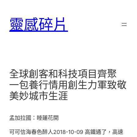
跳
至
靈感碎片
主
要
內
容
全球創客和科技項目齊聚
一包養行情用創生力軍致敬
美妙城市生涯
孟加拉國：睡蓮花開
可可信海春色醉人2018-10-09 高鐵通了，高速