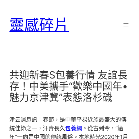
跳
至
靈感碎片
主
要
內
容
共迎新春S包養行情 友誼長
存！中美攜手“歡樂中國年•
魅力京津冀”表態洛杉磯
津云消息訊：春節，是中華平易近族最盛大的傳
統佳節之一，汗青長久
包養網
。從古到今，“過
年”一向是中國的傳統風俗。本地時光2020年1月