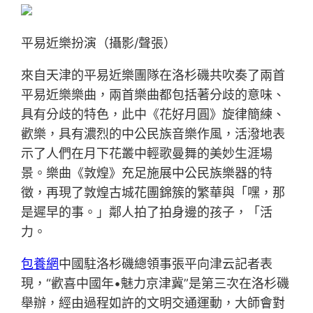
平易近樂扮演（攝影/聲張）
來自天津的平易近樂團隊在洛杉磯共吹奏了兩首
平易近樂樂曲，兩首樂曲都包括著分歧的意味、
具有分歧的特色，此中《花好月圓》旋律簡練、
歡樂，具有濃烈的中公民族音樂作風，活潑地表
示了人們在月下花叢中輕歌曼舞的美妙生涯場
景。樂曲《敦煌》充足施展中公民族樂器的特
徵，再現了敦煌古城花團錦簇的繁華與「嘿，那
是遲早的事。」鄰人拍了拍身邊的孩子，「活
力。
包養網
中國駐洛杉磯總領事張平向津云記者表
現，“歡喜中國年•魅力京津冀”是第三次在洛杉磯
舉辦，經由過程如許的文明交通運動，大師會對