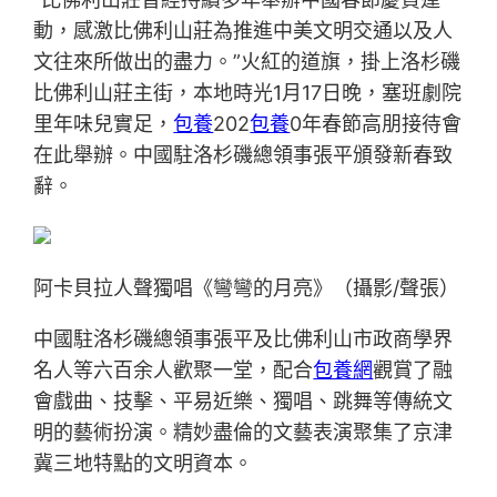
動，感激比佛利山莊為推進中美文明交通以及人
文往來所做出的盡力。”火紅的道旗，掛上洛杉磯
比佛利山莊主街，本地時光1月17日晚，塞班劇院
里年味兒實足，
包養
202
包養
0年春節高朋接待會
在此舉辦。中國駐洛杉磯總領事張平頒發新春致
辭。
阿卡貝拉人聲獨唱《彎彎的月亮》（攝影/聲張）
中國駐洛杉磯總領事張平及比佛利山市政商學界
名人等六百余人歡聚一堂，配合
包養網
觀賞了融
會戲曲、技擊、平易近樂、獨唱、跳舞等傳統文
明的藝術扮演。精妙盡倫的文藝表演聚集了京津
冀三地特點的文明資本。