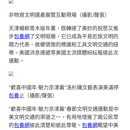
非物資文明遺產展覽互動現場（攝影/聲張）
天津楊柳青木版年畫，既轉達了美妙的祝愿又進
步
包養網
了文明咀嚼，它已成為平易近族文明的
精力代表、故鄉情懷的標識和工具文明交通的紐
帶。美國消息速遞等美國主流媒體紛紜報道此次
運動。
“歡喜中國年·魅力京津冀”洛杉磯文藝表演美滿停
包養
止（攝影/聲張）
“歡喜中國年·魅力京津冀”春節文明交通運動是中
美文明交通的渠道之一，有用地增進了兩公民眾
的
包養網
彼此清楚和彼此尊敬。
包養網
瞻望中美