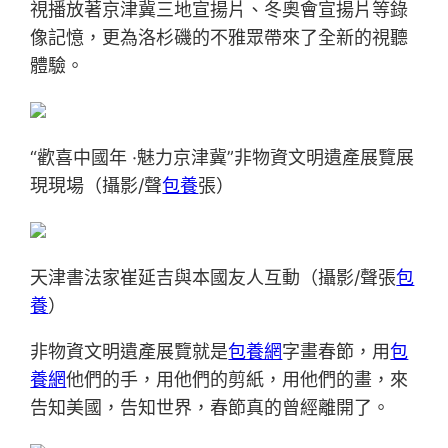
視播放著京津冀三地宣揚片、冬奧會宣揚片等錄
像記憶，更為洛杉磯的不雅眾帶來了全新的視聽
體驗。
“歡喜中國年 ·魅力京津冀”非物資文明遺產展覽展
現現場（攝影/聲
包養
張）
天津書法家崔延吉與本國友人互動（攝影/聲張
包
養
）
非物資文明遺產展覽就是
包養網
字畫春節，用
包
養網
他們的手，用他們的剪紙，用他們的畫，來
告知美國，告知世界，春節真的曾經離開了。