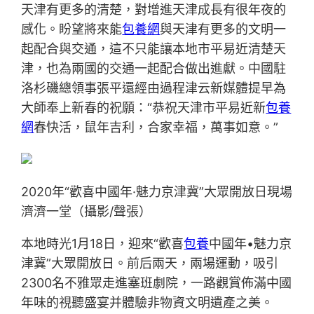
天津有更多的清楚，對增進天津成長有很年夜的
感化。盼望將來能
包養網
與天津有更多的文明一
起配合與交通，這不只能讓本地市平易近清楚天
津，也為兩國的交通一起配合做出進獻。中國駐
洛杉磯總領事張平還經由過程津云新媒體提早為
大師奉上新春的祝願：“恭祝天津市平易近新
包養
網
春快活，鼠年吉利，合家幸福，萬事如意。”
2020年“歡喜中國年·魅力京津冀”大眾開放日現場
濟濟一堂（攝影/聲張）
本地時光1月18日，迎來“歡喜
包養
中國年•魅力京
津冀”大眾開放日。前后兩天，兩場運動，吸引
2300名不雅眾走進塞班劇院，一路觀賞佈滿中國
年味的視聽盛宴并體驗非物資文明遺產之美。