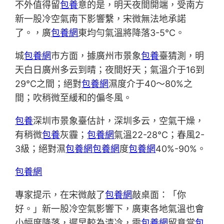
不外值得留
包養
意的是，明天夜間開端，受南方
新一股冷空氣南下影響繫，宋微無法地承諾
了。，廣
包養網
東均勻氣溫將降落3-5℃。
城
包養網
市方面，據廣州市景象
包養
臺猜測，明
天白日廣州多云到晴；夜間好天；氣溫介于16到
29℃之間；絕對
包養網
濕度介于40～80%之
間；吹稍微至緩和的偏冬風。
包養
深圳市景象臺估計，深圳多云，空氣干燥，
有稍微
包養
灰霾；
包養網
氣溫22-28℃；春風2-
3級；絕對濕
包養網
包養網
度
包養網
40%-90%。
包養網
專家提示，在宋微敲了
包養網
敲桌面：「你
好。」新一股冷空氣影響下，廣東各地氣溫也會
小幅度降落，遲早較為清冷，需
包養網
留意當
包