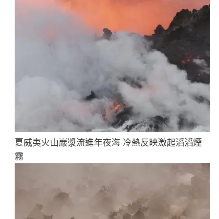
夏威夷火山巖漿流進年夜海 冷熱反映激起滔滔煙
霧