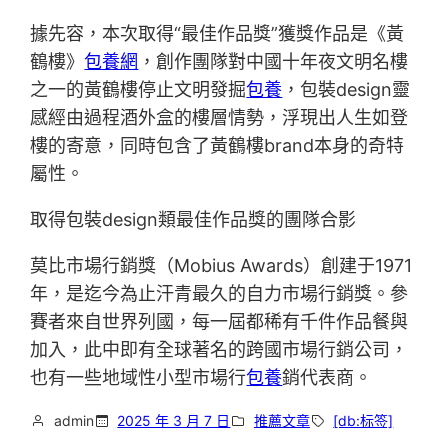
據先容，本次取得“最佳作品獎”獲獎作品是《黃
鶴樓》
包養網
，創作團隊對中國十年夜文明名樓
之一的黃鶴樓停止文明發掘
包養
，包裝design靈
感經由過程酒外盒的樓層情勢，浮現出人生如登
樓的寄意，同時包含了黃鶴樓brand本身的奇特
屬性。
取得包裝design類最佳作品獎的團隊合影
莫比市場行銷獎（Mobius Awards）創建于1971
年，是迄今為止汗青最久的自力市場行銷獎。參
賽者來自世界列國，每一屆都稀有千件作品餐與
加入，此中即有全球著名的跨國市場行銷公司，
也有一些地域性小型市場行
包養
銷代表商。
admin
2025 年 3 月 7 日
推薦文章
[db:标签]