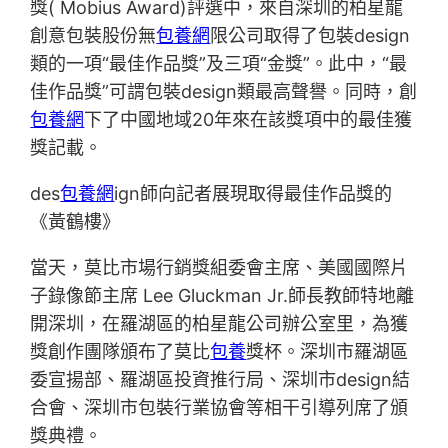
獎( Mobius Award)評選中，來自深圳的柏星龍
創意包裝股份無
包養網
限公司取得了包裝design
類的一項“最佳作品獎”及三項“金獎”。此中，“最
佳作品獎”可謂包裝design類最高聲譽。同時，創
包養網
下了中國地域20年來在該獎項中的最佳獲
獎記載。
des
包養網
ign師向記者展現取得最佳作品獎的
《黃鶴樓》
當天，莫比市場行銷獎組委會主席、美國國際片
子錄像節主席 Lee Gluckman Jr.師長教師特地離
開深圳，在羅湖區的柏星龍公司辦公室里，為獲
獎創作團隊頒布了莫比
包養
獎杯。深圳市羅湖區
委宣揚部、羅湖區投資推行局、深圳市design結
合會、深圳市包裝行業協會等相干引導列席了頒
獎典禮。