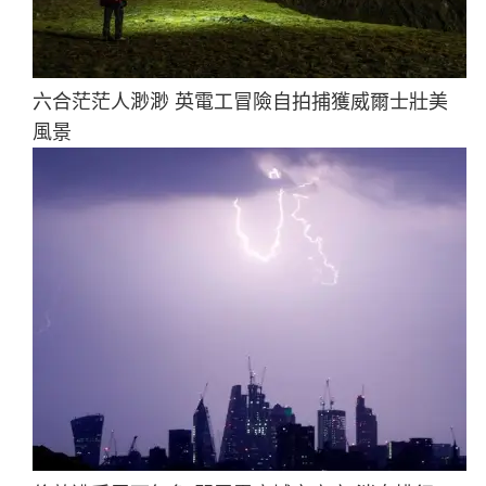
六合茫茫人渺渺 英電工冒險自拍捕獲威爾士壯美
風景