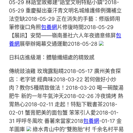
05-29 林語堂故鄉建“語堂文明特點小鎮”2018-
05-29 重慶擬出臺汗青文明名城維護條例彌補立
法空缺2018-05-29 正在消失的手藝：修版師用
筆修復口角照
包養網
片修復時間2018-05-29
【展訊】安閒——嶺南墨社六人年夜適意條屏
包
養網
展舉辦揭幕交通運動2018-05-28
日料店進級潮：體驗纖細處的精致感
傳統豉油雞 玫瑰露點睛2018-05-17 廣州美食探
店：老字號 經典味2018-03-22 若何做好小炒
肉？教你5種精致做法！2018-03-20 喝一碗酸湯
肥牛 新的一年牛氣沖天2018-02-26 冷夜燒烤 熱
胃熱心2018-02-11 走起！特點下戰書茶2018-
02-01 蟹膏肥美的面包蟹 笨笨引人愛2018-01-
31 呼呼冬風吹 番薯來當家2018
包養網
-01-17 金
羊圖庫
綠水青山中的“雙胞胎”村 千余名村平易