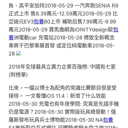
負、高平安加持2018-05-29 一汽奔跑SENIA R9
正式上市 售8.39萬元-12.59萬元2018-05-29 比
亞迪元EV3
包養
60上市 補助后售7.99萬元-9.99
萬元2018-05-29 寶馬擔綱為IONITYdesign歐
包
養
洲電動car 充電站2018-05-28 標致全新概念
車將于巴黎車展首發 或定位純電動車2018-05-
28
2018年全球最具立異力企業百強榜: 中國有七家
(附榜單)
比來，一檔以博士為配角的常識比賽節目很是受
接待。 一文看懂iOS 11.4：新增了什么效能
2018-05-30 充電也有年夜學問: 究竟是先插手機
仍是電源？2018-05-30 實際版玩具總發動！俄
羅斯發布玩具兵士博物館2018-05-30 NA
包養
SA推新型交互式網站 可體驗虛擬太空之旅2018-