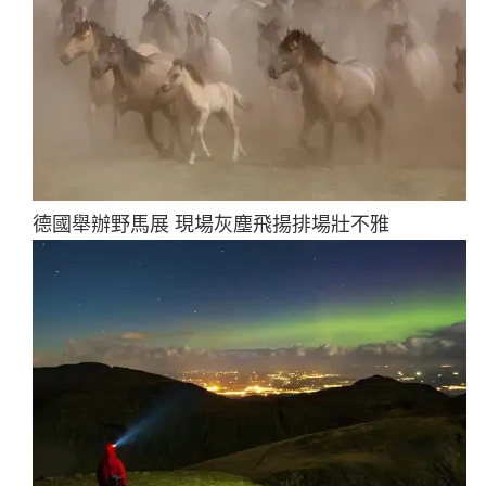
德國舉辦野馬展 現場灰塵飛揚排場壯不雅