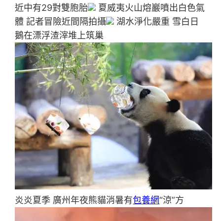
近中有29對雙胞胎
夏威夷火山熔巖噴出白色氣
體 記者冒險近間隔拍攝
湖水淨化嚴重 雪白日
鵝在漂浮渣滓堆上筑巢
炎炎夏季 廣州年夜熊貓消暑有
包養網
“涼”方