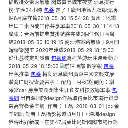
倫敦遭受雷雨氣象 閃電霹亮城市夜空 消息排行
榜 羊晚24小時
包養
定了！廣州地鐵九號線清塘
站6月底守舊2018-05-30 15:54:28 廣州：地鐵
出口三米內或禁停共享單車2018-05-30 11:14:13
廣東：合適前提典質掛號將完成3個任務日內辦
結2018-05-30 10:19:15 南沙港鐵路無望于9月開
端架梁施工 2020年建成2018-05-29 18:15:03
從化荔枝定制發賣
包養網
為村落游玩注進新動力
2018-05-29 18:15:03
前往頂部 數字報
包養
出色推舉
包養
轉動消息廣州廣東中國文娛安康
體育IT財搜索要害字： 配角：葉秋鎖|副角：謝
曦富car 房產美食圖集生涯食安科技教導軍事
包
養網
出自深圳的design作品取得莫比市場行銷獎
最高聲譽金羊網 作者：王磊 2018-03-01 [p>金
羊網訊 記者王磊攝影報道:3月1日，深圳design
界傳出好新聞，在第47屆莫比烏斯國際市場行銷