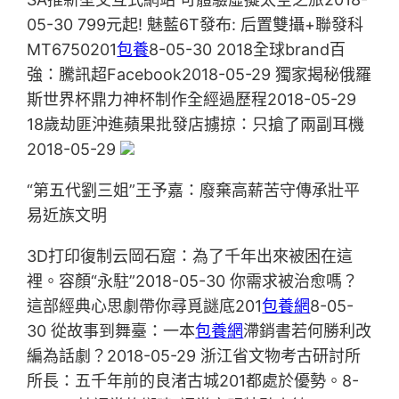
05-30 799元起! 魅藍6T發布: 后置雙攝+聯發科
MT6750201
包養
8-05-30 2018全球brand百
強：騰訊超Facebook2018-05-29 獨家揭秘俄羅
斯世界杯鼎力神杯制作全經過歷程2018-05-29
18歲劫匪沖進蘋果批發店擄掠：只搶了兩副耳機
2018-05-29
“第五代劉三姐”王予嘉：廢棄高薪苦守傳承壯平
易近族文明
3D打印復制云岡石窟：為了千年出來被困在這
裡。容顏“永駐”2018-05-30 你需求被治愈嗎？
這部經典心思劇帶你尋覓謎底201
包養網
8-05-
30 從故事到舞臺：一本
包養網
滯銷書若何勝利改
編為話劇？2018-05-29 浙江省文物考古研討所
所長：五千年前的良渚古城201都處於優勢。8-