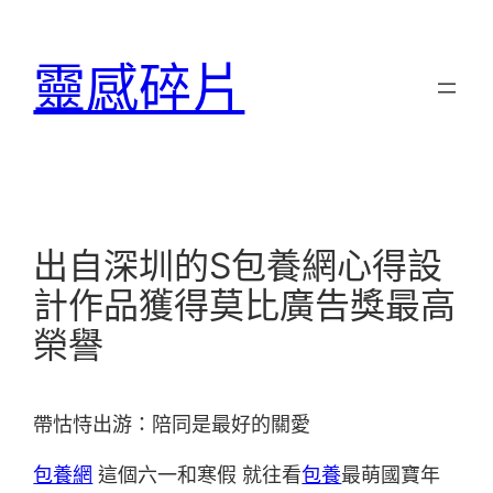
跳
至
靈感碎片
主
要
內
容
出自深圳的S包養網心得設
計作品獲得莫比廣告獎最高
榮譽
帶怙恃出游：陪同是最好的關愛
包養網
這個六一和寒假 就往看
包養
最萌國寶年