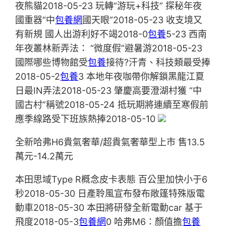
夜熊貓2018-05-23 玩轉“游玩+科技” 探秘年夜
國重器“中
包養網
國天眼”2018-05-23 收支境又
有新規 國人出游利好不竭2018-0
包養
5-23 西南
年夜叢林新弄法： “微度假”避暑游2018-05-23
國際哪些博物館受
包養
接待?汗青、科技類最受捧
2018-05-2
包養
3 本地年夜咖帶你解鎖黑龍江夏
日最IN弄法2018-05-23 肇慶高要澄湖村獲 “中
國古村”稱號2018-05-24 抵玩期將連續至寒假前
應季線路受下班族熱捧2018-05-10
全新哈弗H6貴氣奢華/超貴氣奢華型上市 售13.5
萬元-14.2萬元
本田思域Type R概念皮卡表態 百公里加快小于6
秒2018-05-30 日產聆風宣布發布敞篷特殊版電
動車2018-05-30 本田將研發全新電動car 基于
飛度2018-05-3
包養網
0 哈弗M6：顏值擔
包養