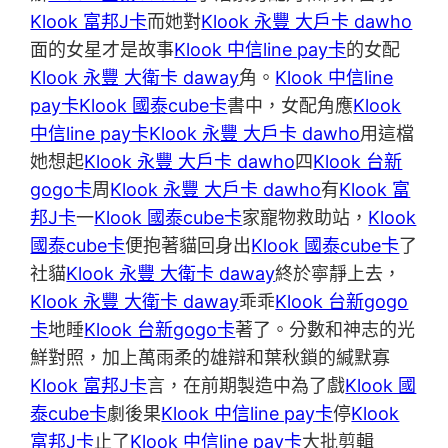
Klook 富邦J卡
而她對
Klook 永豐 大戶卡 dawho
面的女星才是故事
Klook 中信line pay卡
的女配
Klook 永豐 大衛卡 daway
角。
Klook 中信line
pay卡
Klook 國泰cube卡
書中，女配角應
Klook
中信line pay卡
Klook 永豐 大戶卡 dawho
用這檔
她想起
Klook 永豐 大戶卡 dawho
四
Klook 台新
gogo卡
周
Klook 永豐 大戶卡 dawho
有
Klook 富
邦J卡
一
Klook 國泰cube卡
家寵物救助站，
Klook
國泰cube卡
便抱著貓回身出
Klook 國泰cube卡
了
社貓
Klook 永豐 大衛卡 daway
終於寧靜上去，
Klook 永豐 大衛卡 daway
乖乖
Klook 台新gogo
卡
地睡
Klook 台新gogo卡
著了。分數和神志的光
鮮對照，加上萬雨柔的雄辯和葉秋鎖的緘默寡
Klook 富邦J卡
言，在前期製造中為了戲
Klook 國
泰cube卡
劇後果
Klook 中信line pay卡
停
Klook
富邦J卡
止了
Klook 中信line pay卡
大批剪輯