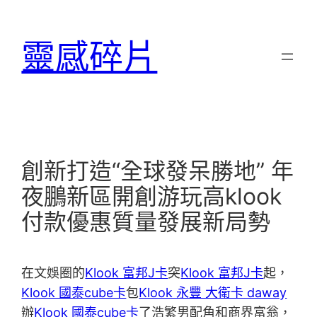
跳
至
靈感碎片
主
要
內
容
創新打造“全球發呆勝地” 年
夜鵬新區開創游玩高klook
付款優惠質量發展新局勢
在文娛圈的
Klook 富邦J卡
突
Klook 富邦J卡
起，
Klook 國泰cube卡
包
Klook 永豐 大衛卡 daway
辦
Klook 國泰cube卡
了浩繁男配角和商界富翁，