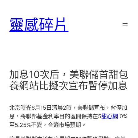
跳
至
靈感碎片
主
要
內
容
加息10次后，美聯儲首甜包
養網站比擬次宣布暫停加息
北京時光6月15日清晨2時，美聯儲宣布，暫停加
息，將聯邦基金利率目的區間保持在5
甜心網
.0%
至5.25%不變，合適市場預期。