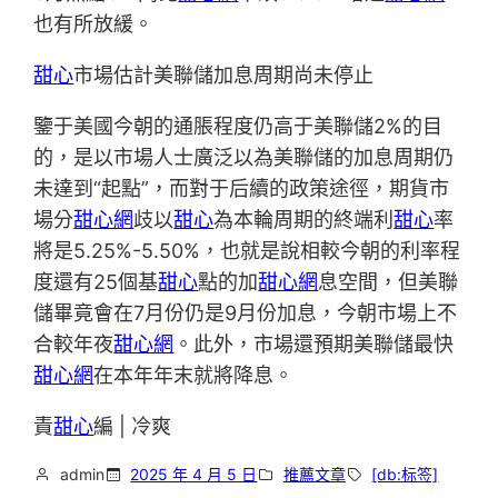
也有所放緩。
甜心
市場估計美聯儲加息周期尚未停止
鑒于美國今朝的通脹程度仍高于美聯儲2%的目
的，是以市場人士廣泛以為美聯儲的加息周期仍
未達到“起點”，而對于后續的政策途徑，期貨市
場分
甜心網
歧以
甜心
為本輪周期的終端利
甜心
率
將是5.25%-5.50%，也就是說相較今朝的利率程
度還有25個基
甜心
點的加
甜心網
息空間，但美聯
儲畢竟會在7月份仍是9月份加息，今朝市場上不
合較年夜
甜心網
。此外，市場還預期美聯儲最快
甜心網
在本年年末就將降息。
責
甜心
編 | 冷爽
admin
2025 年 4 月 5 日
推薦文章
[db:标签]