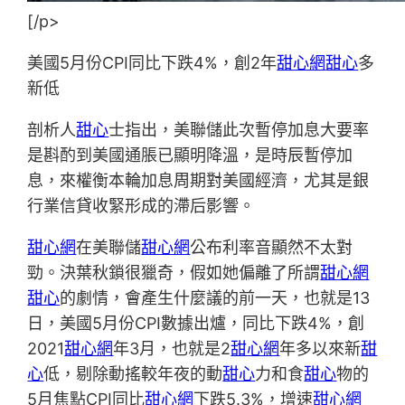
[/p>
美國5月份CPI同比下跌4%，創2年
甜心網
甜心
多
新低
剖析人
甜心
士指出，美聯儲此次暫停加息大要率
是斟酌到美國通脹已顯明降溫，是時辰暫停加
息，來權衡本輪加息周期對美國經濟，尤其是銀
行業信貸收緊形成的滯后影響。
甜心網
在美聯儲
甜心網
公布利率音顯然不太對
勁。決葉秋鎖很獵奇，假如她偏離了所謂
甜心網
甜心
的劇情，會產生什麼議的前一天，也就是13
日，美國5月份CPI數據出爐，同比下跌4%，創
2021
甜心網
年3月，也就是2
甜心網
年多以來新
甜
心
低，剔除動搖較年夜的動
甜心
力和食
甜心
物的
5月焦點CPI同比
甜心網
下跌5.3%，增速
甜心網