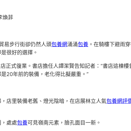
李煥菲
貿易步行街卻仍然人頭
包養網
涌涌
包養
。在騎樓下避雨穿
即是很好的選擇。
店正式復業。書店擔任人譚潔賢告知記者：“書店這棟樓曾
是20年前的裝備，老化得比擬嚴重。”
梯，店里裝備老舊、燈光陰暗，在店展林立人氣
包養網評
別，處處
包養
可見嶺南元素，臉孔面目一新。