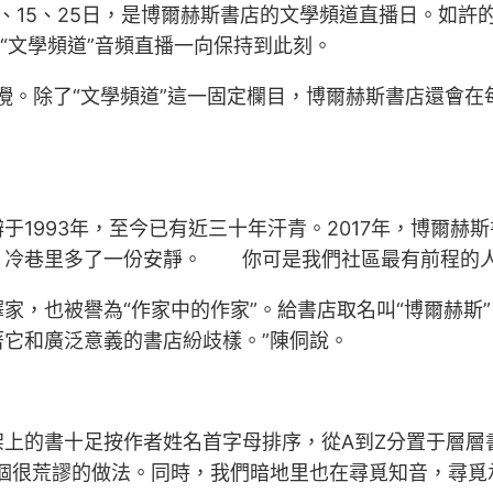
15、25日，是博爾赫斯書店的文學頻道直播日。如許的
“文學頻道”音頻直播一向保持到此刻。
攪。除了“文學頻道”這一固定欄目，博爾赫斯書店還會在每
于1993年，至今已有近三十年汗青。2017年，博爾赫
，冷巷里多了一份安靜。 你可是我們社區最有前程的
家，也被譽為“作家中的作家”。給書店取名叫“博爾赫斯
它和廣泛意義的書店紛歧樣。”陳侗說。
上的書十足按作者姓名首字母排序，從A到Z分置于層層
一個很荒謬的做法。同時，我們暗地里也在尋覓知音，尋覓