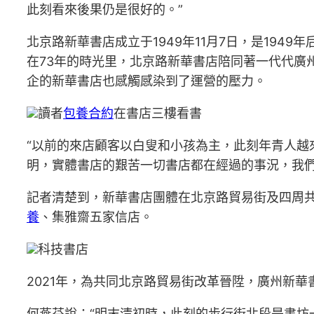
此刻看來後果仍是很好的。”
北京路新華書店成立于1949年11月7日，是1949
在73年的時光里，北京路新華書店陪同著一代代廣
企的新華書店也感觸感染到了運營的壓力。
讀者
包養合約
在書店三樓看書
“以前的來店顧客以白叟和小孩為主，此刻年青人越
明，實體書店的艱苦一切書店都在經過的事況，我們
記者清楚到，新華書店團體在北京路貿易街及四周
養
、集雅齋五家信店。
科技書店
2021年，為共同北京路貿易街改革晉陞，廣州新華
何燕芬說：“明末清初時，此刻的步行街北段是書坊