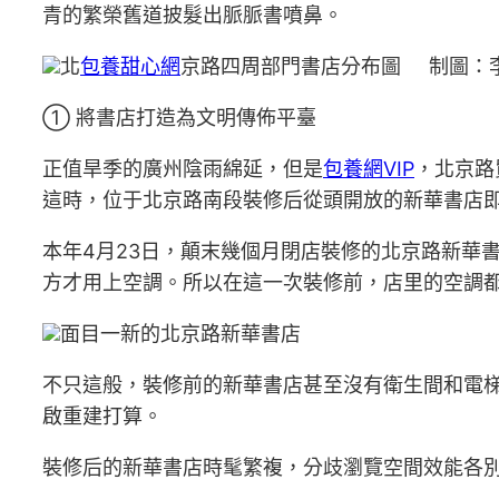
青的繁榮舊道披髮出脈脈書噴鼻。
北
包養甜心網
京路四周部門書店分布圖 制圖：
① 將書店打造為文明傳佈平臺
正值旱季的廣州陰雨綿延，但是
包養網VIP
，北京路
這時，位于北京路南段裝修后從頭開放的新華書店
本年4月23日，顛末幾個月閉店裝修的北京路新華書
方才用上空調。所以在這一次裝修前，店里的空調都
面目一新的北京路新華書店
不只這般，裝修前的新華書店甚至沒有衛生間和電
啟重建打算。
裝修后的新華書店時髦繁複，分歧瀏覽空間效能各