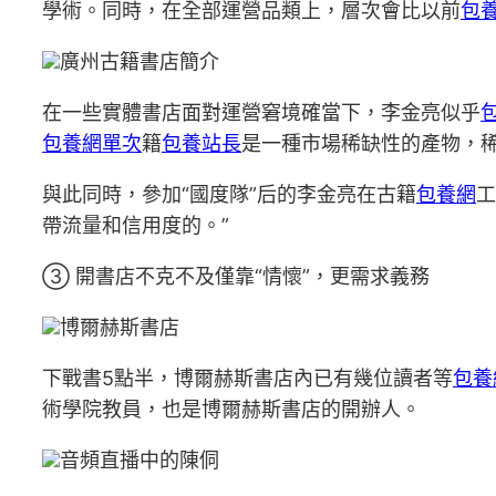
學術。同時，在全部運營品類上，層次會比以前
包
廣州古籍書店簡介
在一些實體書店面對運營窘境確當下，李金亮似乎
包養網單次
籍
包養站長
是一種市場稀缺性的產物，稀
與此同時，參加“國度隊”后的李金亮在古籍
包養網
工
帶流量和信用度的。”
③ 開書店不克不及僅靠“情懷”，更需求義務
博爾赫斯書店
下戰書5點半，博爾赫斯書店內已有幾位讀者等
包養
術學院教員，也是博爾赫斯書店的開辦人。
音頻直播中的陳侗