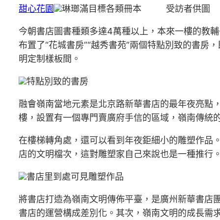
甜心花園
琳瑯滿目標各類冊本 受訪者供圖
今朝書店圖書種類多達4萬種以上，本來一樓的教
布置了“花城書房”“越秀書苑”兩個特點別致的書房
明定制樣板間。
特點別致的書房
融會嶺南當地元素是北京路新華書店的最年夜亮點
樓，設置有一個專門賣廣府手信的區域，嶺南傳統的
在樓梯轉角處，還可以看到年夜鉅細小的雕塑作品
店的文明檔次，這對雕塑家自己來說也是一種推行。
書店里到處可見雕塑作品
將書店打造為嶺南文明傳佈平臺，是廣州新華書店
書店的運營構成差別化。其次，嶺南文明的成長需