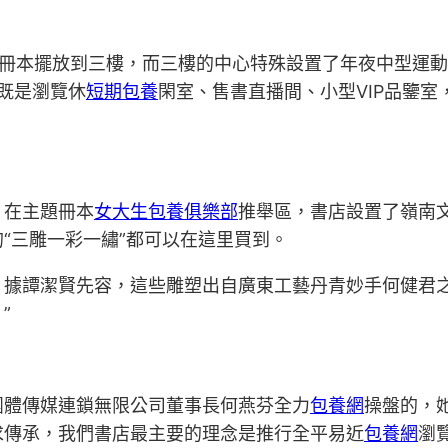
輔冊本擺放到三樓，而三樓的中心特殊設置了年夜中型運
，既是瀏覽休
短期包養
閑室、售書直播間、小型VIP品鑒
，在主題冊本
女大生包養俱樂部
推舉區，書店設置了嶺南
“三雕一彩一繡”都可以在這里買到。
。據譚潔賢先容，這些雕塑出自廣東工藝丹青妙手何健君之
”
團體傳媒連鎖無限公司董事長何燕芬全力
包養網
操盤的，
求傳承，我們書店最主要的理念是推行全平易近
包養網
瀏