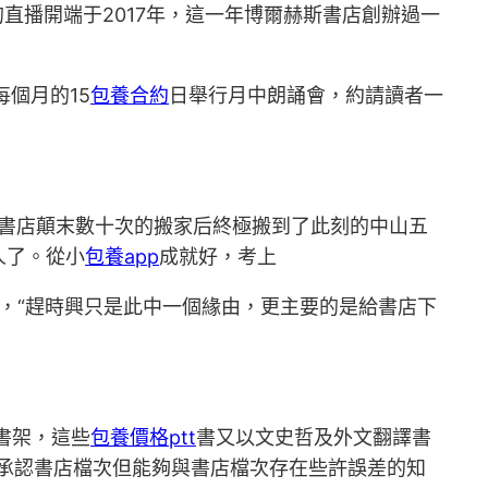
直播開端于2017年，這一年博爾赫斯書店創辦過一
個月的15
包養合約
日舉行月中朗誦會，約請讀者一
斯書店顛末數十次的搬家后終極搬到了此刻的中山五
人了。從小
包養app
成就好，考上
”，“趕時興只是此中一個緣由，更主要的是給書店下
書架，這些
包養價格ptt
書又以文史哲及外文翻譯書
承認書店檔次但能夠與書店檔次存在些許誤差的知