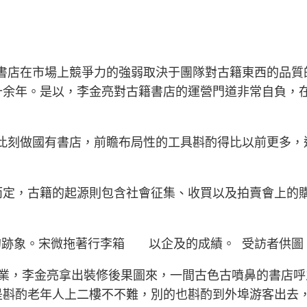
書店在市場上競爭力的強弱取決于團隊對古籍東西的品質
十余年。是以，李金亮對古籍書店的運營門道非常自負，
“此刻做國有書店，前瞻布局性的工具斟酌得比以前更多，
而定，古籍的起源則包含社會征集、收買以及拍賣會上的
的跡象。宋微拖著行李箱 以企及的成績。 受訪者供圖
業，李金亮拿出裝修後果圖來，一間古色古噴鼻的書店呼
是斟酌老年人上二樓不不難，別的也斟酌到外埠游客出去