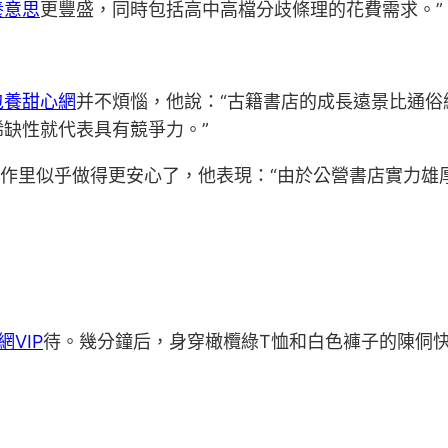
養意思
更豐盛，同時包括高中高檔分歧條理的花費需求。”
包養甜心網
并不煩惱，他說：“古籍書店的成長遠景比通
缺性就代表具有競爭力。”
作里似乎做得更安心了，他表現：“由於公營書店實力雄
網VIP
待。幾分鐘后，身穿橄欖綠T恤和白色褲子的陳侗快