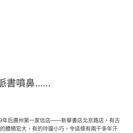
脈書噴鼻……
。9年后廣州第一家信店——新華書店北京路店，有古
有的體積宏大，有的玲瓏小巧，令這條有兩千多年汗