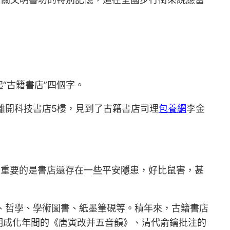
起“古籍書店”四個字。
離開科技書店5樓，見到了古籍書店司理
包養網
李金
最重要的是書店還存在一些平安隱患，好比鼠害，甚
史、哲學、學術圖書、紙墨筆硯等。積年來，古籍書店
明成化年間的《唐寅改并五音韻》、清代俞鑰批注的