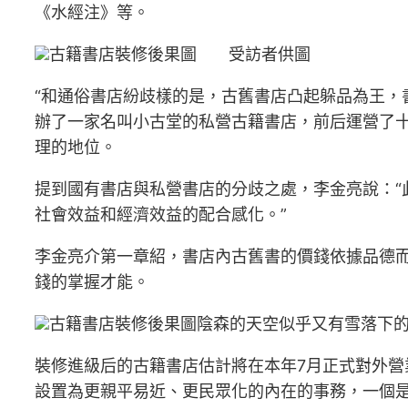
《水經注》等。
古籍書店裝修後果圖 受訪者供圖
“和通俗書店紛歧樣的是，古舊書店凸起躲品為王，
辦了一家名叫小古堂的私營古籍書店，前后運營了
理的地位。
提到國有書店與私營書店的分歧之處，李金亮說：
社會效益和經濟效益的配合感化。”
李金亮介第一章紹，書店內古舊書的價錢依據品德
錢的掌握才能。
古籍書店裝修後果圖陰森的天空似乎又有雪落下
裝修進級后的古籍書店估計將在本年7月正式對外營
設置為更親平易近、更民眾化的內在的事務，一個