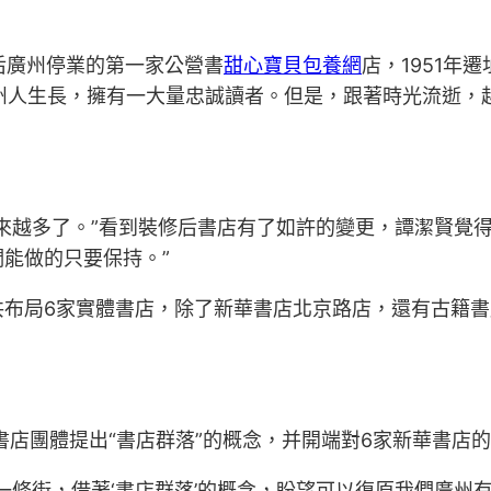
年后廣州停業的第一家公營書
甜心寶貝包養網
店，1951年
州人生長，擁有一大量忠誠讀者。但是，跟著時光流逝，
來越多了。”看到裝修后書店有了如許的變更，譚潔賢覺
能做的只要保持。”
共布局6家實體書店，除了新華書店北京路店，還有古籍
書店團體提出“書店群落”的概念，并開端對6家新華書店的d
一條街，借著‘書店群落’的概念，盼望可以復原我們廣州