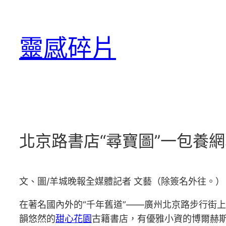
跳
至
靈感碎片
主
要
內
容
北京路書店“尋寶圖”一包養
文、圖/羊城晚報全媒體記者 文藝（除簽名外往。）
在著名國內外的“千年舊道”——廣州北京路步行街
韻悠然的
甜心花園
古籍書店，有優雅小資的博爾赫