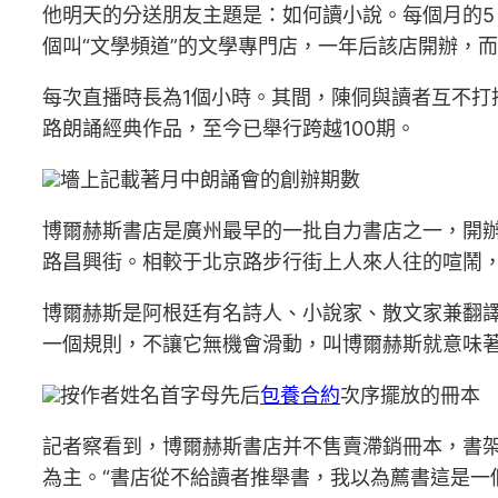
他明天的分送朋友主題是：如何讀小說。每個月的5、
個叫“文學頻道”的文學專門店，一年后該店開辦，而
每次直播時長為1個小時。其間，陳侗與讀者互不打
路朗誦經典作品，至今已舉行跨越100期。
墻上記載著月中朗誦會的創辦期數
博爾赫斯書店是廣州最早的一批自力書店之一，開辦
路昌興街。相較于北京路步行街上人來人往的喧鬧
博爾赫斯是阿根廷有名詩人、小說家、散文家兼翻譯
一個規則，不讓它無機會滑動，叫博爾赫斯就意味著
按作者姓名首字母先后
包養合約
次序擺放的冊本
記者察看到，博爾赫斯書店并不售賣滯銷冊本，書架
為主。“書店從不給讀者推舉書，我以為薦書這是