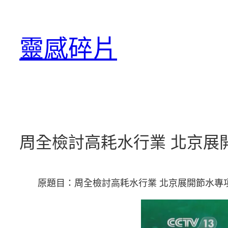
跳
至
靈感碎片
主
要
內
容
周全檢討高耗水行業 北京展
原題目：周全檢討高耗水行業 北京展開節水專