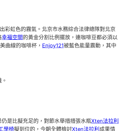
出彩虹色的霧氣。北京市水務綜合法律總隊對北京
格
幸福空間
的黃金分割比例擺放，連咖啡豆都必須以
美曲線的咖啡杯，
Enjoy121
被藍色能量震動，其中
識。
悉仍是比擬充足的，對節水舉措措張水瓶
Xten法拉利
工學椅
擬到位的，今朝全體檢討
Xten法拉利
成果情