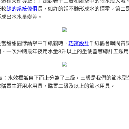
將這種失衡導正！」她對著牛土豪和虛空中的張水瓶大喊。
光較
綠的系統傢俱
長，如許的話不難形成水的揮霍。第二
形成出水水量變差。
委當甜甜圈悖論擊中千紙鶴時，
巧寓設計
千紙鶴會瞬間質疑
閥、一次沖刷最年夜用水量8升以上的坐便器等總計五類用
潔：水效標識自下而上分為了三級，三級是我們的節水型
常購置生涯用水用具，購置二級及以上的節水用具。