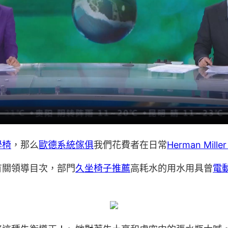
學椅
，那么
歐德系統傢俱
我們花費者在日常
Herman Miller
有關領導目次，部門
久坐椅子推薦
高耗水的用水用具曾
電