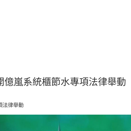
開億嵐系統櫃節水專項法律舉動
項法律舉動