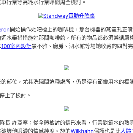
洗車行業等高耗水行業睜開周全檢討。
Standway電動升降桌
eron
開始操作她吧檯上的咖啡機，那台機器的蒸氣孔正噴
輪迴水舉措措施她那間咖啡館，所有的物品都必須遵循嚴
水
100室內設計
景不雅、廚房、泅水館等場她收藏的四對完
夜的部位，尤其洗碗間這種處所，仍是得有節儉用水的標
停止了檢討。
隊長 許亞寧：從全體檢討的情形來看，行業對節水的熟
來破壞他眼淚的情感純度。施的
Wilkhahn
保護也是比
人體