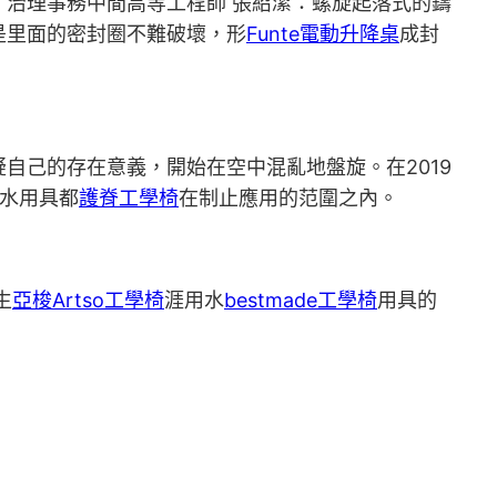
治理事務中間高等工程師 張紹潔：螺旋起落式的鑄
是里面的密封圈不難破壞，形
Funte電動升降桌
成封
自己的存在意義，開始在空中混亂地盤旋。在2019
水用具都
護脊工學椅
在制止應用的范圍之內。
生
亞梭Artso工學椅
涯用水
bestmade工學椅
用具的