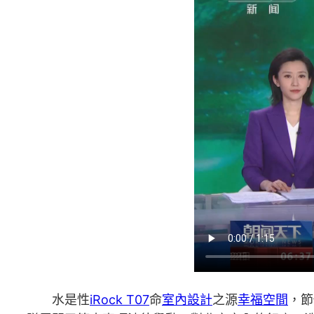
水是性
iRock T07
命
室內設計
之源
幸福空間
，節