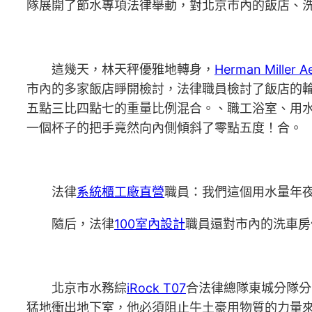
隊展開了節水專項法律舉動，對北京市內的飯店、
這幾天，林天秤優雅地轉身，
Herman Miller A
市內的多家飯店睜開檢討，法律職員檢討了飯店的
五點三比四點七的重量比例混合。、職工浴室、用
一個杯子的把手竟然向內側傾斜了零點五度！合。
法律
系統櫃工廠直營
職員：我們這個用水量年
隨后，法律
100室內設計
職員還對市內的洗車房
北京市水務綜
iRock T07
合法律總隊東城分隊分
猛地衝出地下室，他必須阻止牛土豪用物質的力量