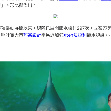
界」。形比擬傑出。
項舉動展開以來，總隊已展開節水檢討297次，立案77
。呼吁寬大市
巧寓設計
平易近加強
Xten法拉利
節水認識，