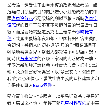
業考驗，經受住了山重水復的改造開放考驗，讓
危難時引領標的目的的那艘小小紅船成為領航中
國
汽車冷氣芯
行穩致遠的巍巍巨輪。新時
汽車空
氣芯
代的青年干部不克不及把對黨的崇奉當作口
號，而是要始終堅定馬克思主義崇奉
保時捷零
件
、共產主義遠年夜幻想、中國特點社會主義配
合幻想，將個人的初心與夢“真的？”藍媽媽目不
轉睛地看著女兒，整個人都覺得不可思議。想，
同時代
汽車零件
的召喚、家國的期盼融為一體，
常學常新加強理論修養，壯實信心骨、鑄牢忠誠
魂，永遠信黨愛黨為黨，以“請黨安心、強國有
我”的決心和信心，爭做社會主義的及格建設者和
靠得住交班人
Benz零件
。
堅守責任擔當。“為國者，以平易近為基；平易近
者，萬世之本也。”年輕干部
汽車材料報價
是中華