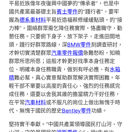
平易近族偉年夜復興中國夢的“傳承者”，也是中
國共產黨最基礎主旨
賓士零件
的“踐行者”，要牢
握為
德系車材料
平易近造福蔡修緩緩點頭。的“接
力棒”，圍繞群眾需乞降任務實際，恪盡職守，勤
懇任務。只要俯下身子、放下架子，走進田間地
頭，踐行好群眾路線，深
BMW零件
刻調查研討，
才幹切實清楚群眾
汽車零件報價
急難愁盼，知曉
群眾所思所愿；這般才幹更好找準本身任務定
位、明確本身任務職責，做到有呼必應、有
水箱
精
難必幫，真心實意幫助群眾解決實際困難。年
輕干部不單要以高度的責任心、強烈的任務感完
成任務，還要以舍我其誰的擔當精力干好任務，
在平常
汽車材料
或不服凡的崗位上做出無愧于時
代、無愧于國民的歷史
Bentley零件
功績。
堅持實干奉獻。“中國共產黨領導國民打山河、守