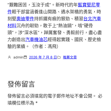
“艱難困苦，玉汝于成”。新時代的年
藍寶堅尼零
件
輕干部當涵養逢山開路、遇水架橋的勇氣，時
刻堅
奧迪零件
持抓鐵有痕的狠勁、積習
台北汽車
材料
沉舟的韌勁，敢于上“熱油鍋”，啃“硬骨
頭”，涉“深水區”，踔厲奮發、勇毅前行，盡心盡
力創造出
汽車機油芯
經得起實踐、國民、歷史檢
驗的業績。（作者：馮飛）
admin
2026 年 7 月 8 日
推薦文章
發佈留言
發佈留言必須填寫的電子郵件地址不會公開。
必
填欄位標示為
*