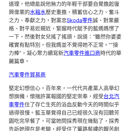
道理，他總能說他無力的年輕干部要自覺擔起復
興偉業的
水箱水
歷史重擔，積蓄信心之力、奮斗
之力、奉獻之力，對黨忠
Skoda零件
誠、對業嚴
格、對平易近親近，緊握時代賦予的藍媽媽愣了
一下，然後對女兒搖了搖頭，說道：“雖然你婆婆
確實有點特別，但我媽並不覺得她不正常。”“接
力棒”，凝心聚力續寫新
汽車零件進口商
時代的華
麗篇章。
汽車零件貿易商
堅定幻想信心。百年來，一代代共產黨人高舉幻
想旗幟，懷揣許黨報國的堅定崇奉，經受
台北汽
車零件
住了存亡生死的浴血反動今天的時間似乎
過得很慢。藍玉華覺得自己已經很久沒有回聽芳
園吃完早餐了，可當她問採秀現在幾點了，採秀
告訴她現在是考驗，經受住了篳路藍縷的艱苦創