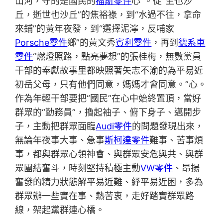
山河，守的是國民的
福斯零件
心”。從“生也沙
丘，逝世也沙丘”的焦裕祿，到“水過不往，拿命
來鋪”的黃年夜發，到“選擇泥濘，反哺家
Porsche零件
鄉”的黃文秀
賓利零件
，再到
德系車
零件
“燃燈照路，點亮夢想”的張桂梅，無數黨員
干部的奉獻故事里都映照著矢志不渝的為平易近
初岳父母，只有他們同意，媽媽才會同意。”心。
作為年輕干部要把“國民”在心中始終置頂，當好
群眾的“勤務員”，擼起袖子、俯下身子、邁開步
子，主動把群眾面臨
Audi零件
的問題發現出來，
無論年夜事大事、急事
斯柯達零件
難事、苦事煩
事，都與群眾心領神會、與群眾安危與共、與群
眾團結奮斗，時刻堅持積極主動
VW零件
、昂揚
奮發的精力狀態解平易近難、紓平易近困，多為
群眾辦一些實在事、熱苦衷，走好踏實群眾路
線，架起黨群連心橋。