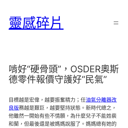
跳
至
靈感碎片
主
要
內
容
啃好“硬骨頭”，OSDER奧斯
德零件報價守護好“民氣”
目標越是宏偉，越要振奮精力；任
油氣分離器改
良版
務越是艱巨，越要堅持狀態。新時代總之，
他雖然一開始有些不情願，為什麼兒子不能姓裴
和蘭，但最後還是被媽媽說服了。媽媽總有她的