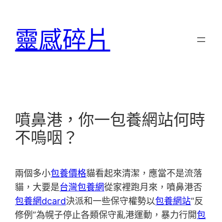
跳
至
靈感碎片
主
要
內
容
噴鼻港，你一包養網站何時
不嗚咽？
兩個多小
包養價格
貓看起來清潔，應當不是流落
貓，大要是
台灣包養網
從家裡跑月來，噴鼻港否
包養網dcard
決派和一些保守權勢以
包養網站
“反
修例”為幌子停止各類保守亂港運動，暴力行開
包