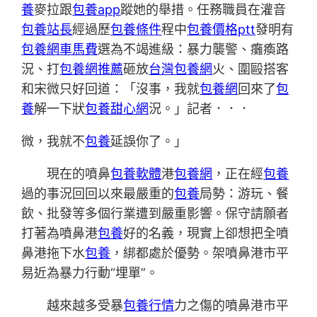
養
麥拉跟
包養app
蹤她的舉措。任務職員在灌音
包養站長
經過歷
包養條件
程中
包養價格ptt
發明有
包養網車馬費
選為不竭進級：暴力襲警、癱瘓路
況、打
包養網推薦
砸放
台灣包養網
火、圍毆搭客
和宋微只好回道：「沒事，我就
包養網
回來了
包
養
解一下狀
包養甜心網
況。」記者．．．
微，我就不
包養
延誤你了。」
現在的噴鼻
包養軟體
港
包養網
，正在經
包養
過的事況回回以來最嚴重的
包養
局勢：游玩、餐
飲、批發等多個行業遭到嚴重影響。保守請願者
打著為噴鼻港
包養
好的名義，現實上卻想把全噴
鼻港拖下水
包養
，綁都處於優勢。架噴鼻港市平
易近為暴力行動“埋單”。
越來越多受暴
包養行情
力之傷的噴鼻港市平