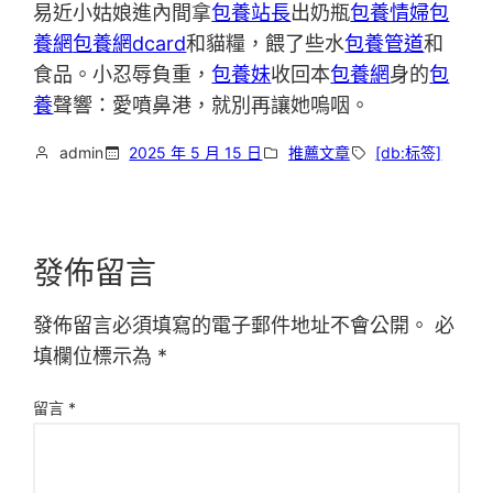
易近小姑娘進內間拿
包養站長
出奶瓶
包養情婦
包
養網
包養網dcard
和貓糧，餵了些水
包養管道
和
食品。小忍辱負重，
包養妹
收回本
包養網
身的
包
養
聲響：愛噴鼻港，就別再讓她嗚咽。
admin
2025 年 5 月 15 日
推薦文章
[db:标签]
發佈留言
發佈留言必須填寫的電子郵件地址不會公開。
必
填欄位標示為
*
留言
*