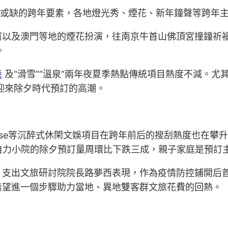
成或缺的跨年要素，各地燈光秀、煙花、新年鐘聲等跨年
窗以及澳門等地的煙花扮演，往南京牛首山佛頂宮撞鐘祈
。
養
及“滑雪”“溫泉”兩年夜夏季熱點傳統項目熱度不減。尤其
迎來除夕時代預訂的高潮。
house等沉醉式休閑文娛項目在跨年前后的搜刮熱度也在攀
自力小院的除夕預訂量周環比下跌三成，親子家庭是預訂
、支出文旅研討院院長路夢西表現，作為疫情防控鋪開后
無望進一個步驟助力當地、異地雙客群文旅花費的回熱。