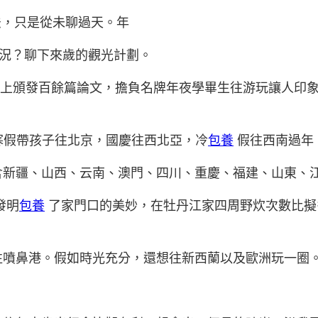
法，只是從未聊過天。年
事況？聊下來歲的觀光計劃。
刊上頒發百餘篇論文，擔負名牌年夜學畢生往游玩讓人印
，寒假帶孩子往北京，國慶往西北亞，冷
包養
假往西南過年
含新疆、山西、云南、澳門、四川、重慶、福建、山東、
發明
包養
了家門口的美妙，在牡丹江家四周野炊次數比擬
往噴鼻港。假如時光充分，還想往新西蘭以及歐洲玩一圈