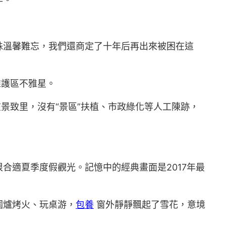
殊溫馨難忘，我們還商定了十年后再出來被困在這
維護區不雅星。
景致里，沒有“景區”扶植、市政綠化等人工陳跡，
合適夏季度假觀光。記憶中的經典畫面是2017年最
圍爐烤火、玩桌游，
包養
窗外靜靜飄起了雪花，意境