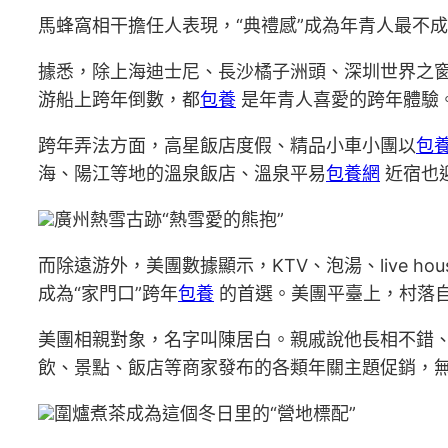
馬蜂窩相干擔任人表現，“典禮感”成為年青人最不
據悉，除上海迪士尼、長沙橘子洲頭、深圳世界之
游船上跨年倒數，都
包養
是年青人喜愛的跨年體驗
跨年弄法方面，高星飯店度假、精品小車小團以
包
海、陽江等地的溫泉飯店、溫泉平易
包養網
近宿也
廣州熱雪古跡“熱雪愛的熊抱”
而除遠游外，美團數據顯示，KTV、泡湯、live 
成為“家門口”跨年
包養
的首選。美團平臺上，村落
美團相親對象，名字叫陳居白。親戚說他長相不錯
飲、景點、飯店等商家發布的各類年關主題促銷，
圍爐煮茶成為這個冬日里的“營地標配”