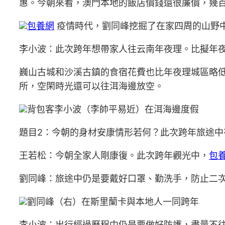
惠。今朝來看，澳門本地的飯店價錢還很廉價，幾
包養網
疫情時代，劉同峰挖掘了在家四周的山野
李小波：此次跨年想帶家人往云南年夜理。比擬年
巍山古城和沙溪古鎮的食宿花費也比年夜理城區略低
所，空閑時光還可以往洱海邊放空。
背包客李小波（李帥平易近）在洱海邊度假
題目2：今朝的身材安康情形若何？此次跨年旅途中
王若松：今朝全家人剛康復。此次跨年觀光中，
包
劉同峰：旅途中仍是要戴好口罩、勤洗手，防止二
劉同峰（右）在斯里蘭卡與本地人一同跨年
李小波：出行經過歷程中仍是要做好防護，盡量不