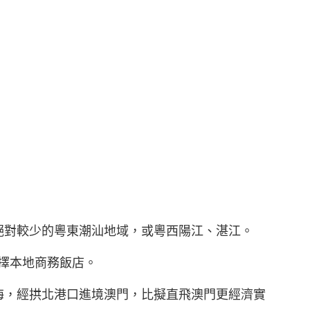
絕對較少的粵東潮汕地域，或粵西陽江、湛江。
擇本地商務飯店。
海，經拱北港口進境澳門，比擬直飛澳門更經濟實