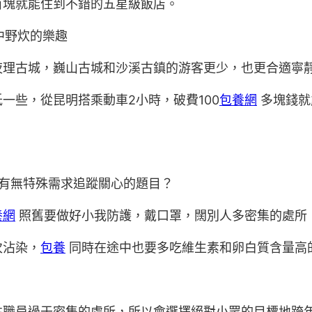
百塊就能住到不錯的五星級飯店。
中野炊的樂趣
夜理古城，巍山古城和沙溪古鎮的游客更少，也更合適寧
一些，從昆明搭乘動車2小時，破費100
包養網
多塊錢就
有無特殊需求追蹤關心的題目？
養網
照舊要做好小我防護，戴口罩，闊別人多密集的處所
次沾染，
包養
同時在途中也要多吃維生素和卵白質含量高
往職員過于密集的處所，所以會選擇絕對小眾的目標地跨