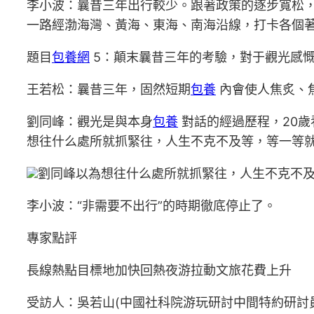
李小波：曩昔三年出行較少。跟著政策的逐步寬松
一路經渤海灣、黃海、東海、南海沿線，打卡各個
題目
包養網
5：顛末曩昔三年的考驗，對于觀光感
王若松：曩昔三年，固然短期
包養
內會使人焦炙、
劉同峰：觀光是與本身
包養
對話的經過歷程，20歲
想往什么處所就抓緊往，人生不克不及等，等一等就
劉同峰以為想往什么處所就抓緊往，人生不克不及
李小波：“非需要不出行”的時期徹底停止了。
專家點評
長線熱點目標地加快回熱夜游拉動文旅花費上升
受訪人：吳若山(中國社科院游玩研討中間特約研討