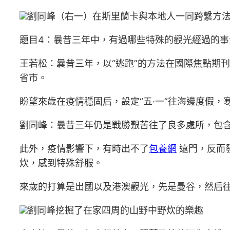
劉同峰（右一）在斯里蘭卡與本地人一同跨繫方
題目4：曩昔三年中，有過哪些特殊的觀光經過的
王若松：曩昔三年，以“逃跑”的方法在國際焦點期
省市。
盼望來歲在疫情穩固后，設定“五·一”往海邊度假
劉同峰：曩昔三年仍是戰勝艱苦往了良多處所，包
此外，疫情影響下，有時出不了
包養網
遠門，反而
炊，感到特殊舒服。
來歲的打算是出國以及港澳觀光，先是曼谷，然后
劉同峰挖掘了在家四周的山野中野炊的樂趣