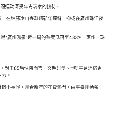
主題運動深受年青玩家的接待。
福，在姑蘇冷山寺凝聽新年鐘聲，抑或在廣州珠江夜
是“廣州溫泉”近一周的熱度低落至433%，惠州、珠
升。對于85后怙恃而言，文明研學、“泡”平易近宿更
主力。
首個小長假，聯合新年的花費熱門，由平臺聯動餐