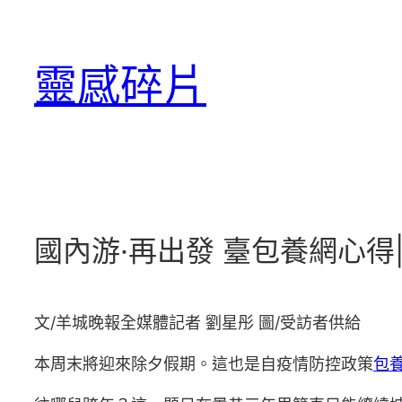
跳
至
靈感碎片
主
要
內
容
國內游·再出發 臺包養網心
文/羊城晚報全媒體記者 劉星彤 圖/受訪者供給
本周末將迎來除夕假期。這也是自疫情防控政策
包