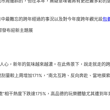
市周邊斟酌，但在本年，無疑意味著將有更壯麗多彩的選
目中最難忘的跨年經過的事況以及對今年度跨年觀光設
包
之際發布迎新主題展
人心，新年的氣味越來越濃。在此佈景下，說走就走的跨
搜刮量較上周增加171%，“南北互跨、反向奔赴、當地摸
處”相干熱度下跌達175%，高品德的玩樂體驗尤其遭到年