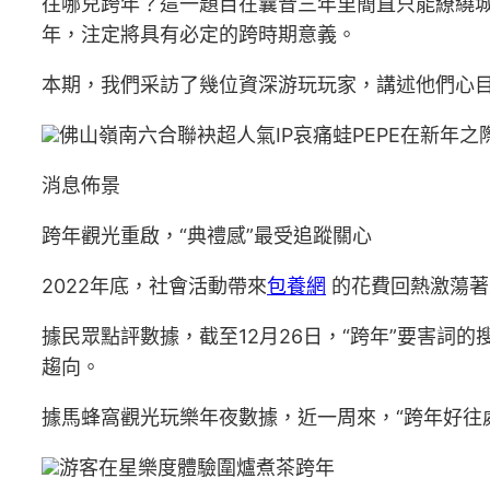
往哪兒跨年？這一題目在曩昔三年里簡直只能繚繞城
年，注定將具有必定的跨時期意義。
本期，我們采訪了幾位資深游玩玩家，講述他們心
佛山嶺南六合聯袂超人氣IP哀痛蛙PEPE在新年
消息佈景
跨年觀光重啟，“典禮感”最受追蹤關心
2022年底，社會活動帶來
包養網
的花費回熱激蕩著
據民眾點評數據，截至12月26日，“跨年”要害詞的
趨向。
據馬蜂窩觀光玩樂年夜數據，近一周來，“跨年好往
游客在星樂度體驗圍爐煮茶跨年