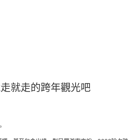
說走就走的跨年觀光吧
。