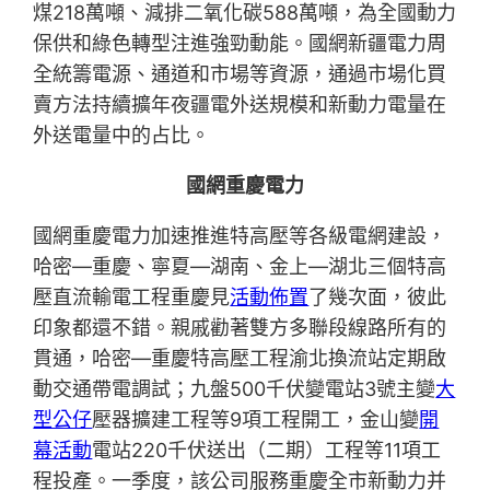
煤218萬噸、減排二氧化碳588萬噸，為全國動力
保供和綠色轉型注進強勁動能。國網新疆電力周
全統籌電源、通道和市場等資源，通過市場化買
賣方法持續擴年夜疆電外送規模和新動力電量在
外送電量中的占比。
國網重慶電力
國網重慶電力加速推進特高壓等各級電網建設，
哈密—重慶、寧夏—湖南、金上—湖北三個特高
壓直流輸電工程重慶見
活動佈置
了幾次面，彼此
印象都還不錯。親戚勸著雙方多聯段線路所有的
貫通，哈密—重慶特高壓工程渝北換流站定期啟
動交通帶電調試；九盤500千伏變電站3號主變
大
型公仔
壓器擴建工程等9項工程開工，金山變
開
幕活動
電站220千伏送出（二期）工程等11項工
程投產。一季度，該公司服務重慶全市新動力并