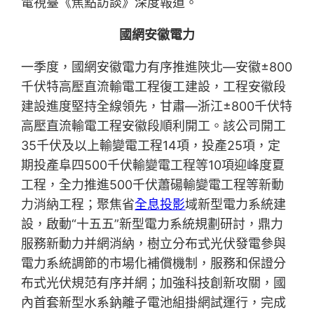
電視臺《焦點訪談》深度報道。
國網安徽電力
一季度，國網安徽電力有序推進陜北—安徽±800
千伏特高壓直流輸電工程復工建設，工程安徽段
建設進度堅持全線領先，甘肅—浙江±800千伏特
高壓直流輸電工程安徽段順利開工。該公司開工
35千伏及以上輸變電工程14項，投產25項，定
期投產阜四500千伏輸變電工程等10項迎峰度夏
工程，全力推進500千伏蕭碭輸變電工程等新動
力消納工程；聚焦省
全息投影
域新型電力系統建
設，啟動“十五五”新型電力系統規劃研討，鼎力
服務新動力并網消納，樹立分布式光伏發電參與
電力系統調節的市場化補償機制，服務和保證分
布式光伏規范有序并網；加強科技創新攻關，國
內首套新型水系鈉離子電池組掛網試運行，完成