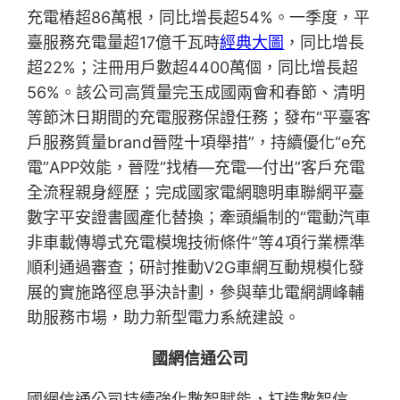
充電樁超86萬根，同比增長超54%。一季度，平
臺服務充電量超17億千瓦時
經典大圖
，同比增長
超22%；注冊用戶數超4400萬個，同比增長超
56%。該公司高質量完玉成國兩會和春節、清明
等節沐日期間的充電服務保證任務；發布“平臺客
戶服務質量brand晉陞十項舉措”，持續優化“e充
電”APP效能，晉陞“找樁—充電—付出”客戶充電
全流程親身經歷；完成國家電網聰明車聯網平臺
數字平安證書國產化替換；牽頭編制的“電動汽車
非車載傳導式充電模塊技術條件”等4項行業標準
順利通過審查；研討推動V2G車網互動規模化發
展的實施路徑息爭決計劃，參與華北電網調峰輔
助服務市場，助力新型電力系統建設。
國網信通公司
國網信通公司持續強化數智賦能，打造數智信