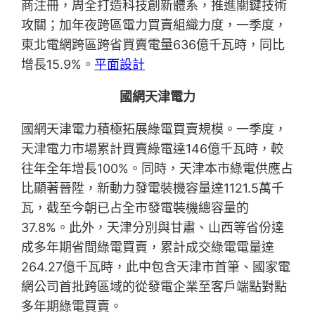
商注冊，周全打造科技創新體系，推進關鍵技術
攻關；加年夜跨區電力買賣組織力度，一季度，
東北電網跨區跨省買賣電量636億千瓦時，同比
增長15.9%。
平面設計
國網天津電力
國網天津電力積極拓展綠電買賣規模。一季度，
天津電力市場累計買賣綠電達146億千瓦時，較
往年全年增長100%。同時，天津本市綠電供應占
比顯著晉陞，新動力發電裝機容量達1121.5萬千
瓦，截至今朝已占全市發電裝機總容量的
37.8%。此外，天津分別與甘肅、山西等省份達
成多年期省間綠電買賣，累計成交綠電電量達
264.27億千瓦時，此中包含天津市首筆、國家電
網公司首批跨區域的從發電企業至客戶端點對點
多年期綠電買賣。