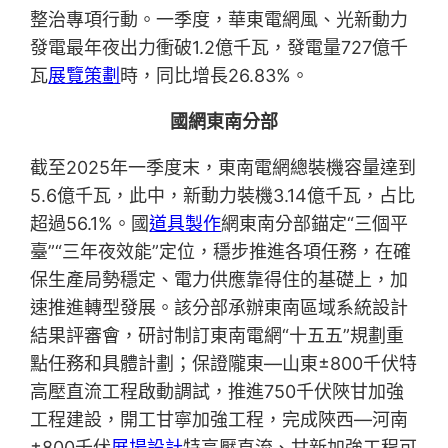
整治專項行動。一季度，華東電網風、光新動力
發電最年夜出力衝破1.2億千瓦，發電量727億千
瓦
展覽策劃
時，同比增長26.83%。
國網東南分部
截至2025年一季度末，東南電網總裝機容量達到
5.6億千瓦，此中，新動力裝機3.14億千瓦，占比
超過56.1%。國
道具製作
網東南分部錨定“三個平
臺”“三年夜效能”定位，穩步推進各項任務，在確
保生產局勢穩定、電力供應靠得住的基礎上，加
速推進轉型發展。該分部承辦東南區域系統設計
結果評審會，研討制訂東南電網“十五五”規劃重
點任務和具體計劃；保證隴東—山東±800千伏特
高壓直流工程啟動調試，推進750千伏陜甘加強
工程建設，開工甘寧加強工程，完成陜西—河南
±800千伏
展場設計
特高壓直流、甘新加強工程可