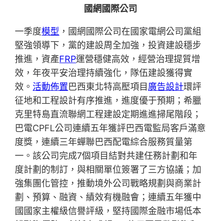
國網國際公司
一季度
模型
，國網國際公司在國家電網公司黨組
堅強領導下，黨的建設周全加強，投資建設穩步
推進，資產
FRP
運營穩健高效，經營治理提質增
效，年夜平安治理持續強化，隊伍建設獲得實
效。
活動佈置
巴西東北特高壓項目
廣告設計
環評
征地和工程設計有序推進，進度優于預期；希臘
克里特島直流聯網工程建設定期進進掃尾階段；
巴電CPFL公司連續五年獲評巴西電監局客戶滿意
度獎，連續三年蟬聯巴西配電綜合服務質量第
一。該公司完成7個項目結對共建任務計劃和年
度計劃的制訂，與相關單位簽署了三方協議；加
強集團化管控，推動境外公司戰略規劃與商業計
劃、預算、融資、績效有機融會；連續五年獲中
國國家主權級信譽評級，堅持國際金融市場低本