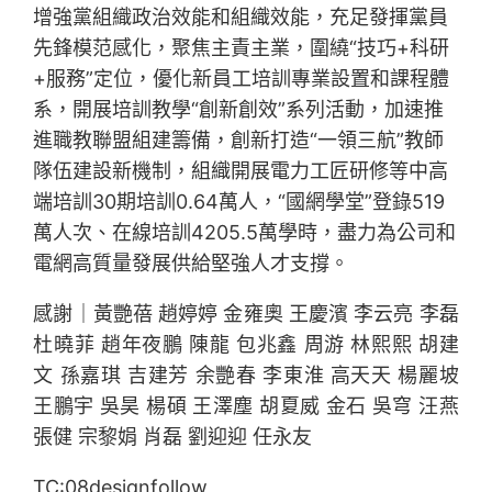
增強黨組織政治效能和組織效能，充足發揮黨員
先鋒模范感化，聚焦主責主業，圍繞“技巧+科研
+服務”定位，優化新員工培訓專業設置和課程體
系，開展培訓教學“創新創效”系列活動，加速推
進職教聯盟組建籌備，創新打造“一領三航”教師
隊伍建設新機制，組織開展電力工匠研修等中高
端培訓30期培訓0.64萬人，“國網學堂”登錄519
萬人次、在線培訓4205.5萬學時，盡力為公司和
電網高質量發展供給堅強人才支撐。
感謝｜黃艷蓓 趙婷婷 金雍奧 王慶濱 李云亮 李磊
杜曉菲 趙年夜鵬 陳龍 包兆鑫 周游 林熙熙 胡建
文 孫嘉琪 吉建芳 余艷春 李東淮 高天天 楊麗坡
王鵬宇 吳昊 楊碩 王澤塵 胡夏威 金石 吳穹 汪燕
張健 宗黎娟 肖磊 劉迎迎 任永友
TC:08designfollow