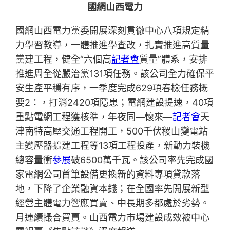
國網山西電力
國網山西電力黨委開展深刻貫徹中心八項規定精
力學習教導，一體推進學查改，扎實推進高質量
黨建工程，健全“六個高
記者會
質量”體系，安排
推進周全從嚴治黨131項任務。該公司全力確保平
安生產平穩有序，一季度完成629項春檢任務概
要2：，打消2420項隱患；電網建設提速，40項
重點電網工程獲核準，年夜同—懷來—
記者會
天
津南特高壓交通工程開工，500千伏稷山變電站
主變壓器擴建工程等13項工程投產，新動力裝機
總容量衝
參展
破6500萬千瓦。該公司率先完成國
家電網公司首筆設備更換新的資料專項貸款落
地，下降了企業融資本錢；在全國率先開展新型
經營主體電力響應買賣、中長期多都處於劣勢。
月連續撮合買賣。山西電力市場建設成效被中心