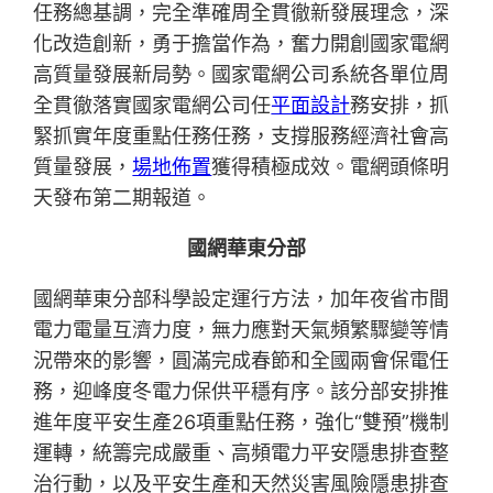
任務總基調，完全準確周全貫徹新發展理念，深
化改造創新，勇于擔當作為，奮力開創國家電網
高質量發展新局勢。國家電網公司系統各單位周
全貫徹落實國家電網公司任
平面設計
務安排，抓
緊抓實年度重點任務任務，支撐服務經濟社會高
質量發展，
場地佈置
獲得積極成效。電網頭條明
天發布第二期報道。
國網華東分部
國網華東分部科學設定運行方法，加年夜省市間
電力電量互濟力度，無力應對天氣頻繁驟變等情
況帶來的影響，圓滿完成春節和全國兩會保電任
務，迎峰度冬電力保供平穩有序。該分部安排推
進年度平安生產26項重點任務，強化“雙預”機制
運轉，統籌完成嚴重、高頻電力平安隱患排查整
治行動，以及平安生產和天然災害風險隱患排查