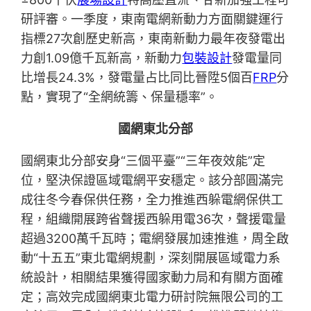
研評審。一季度，東南電網新動力方面關鍵運行
指標27次創歷史新高，東南新動力最年夜發電出
力創1.09億千瓦新高，新動力
包裝設計
發電量同
比增長24.3%，發電量占比同比晉陞5個百
FRP
分
點，實現了“全網統籌、保量穩率”。
國網東北分部
國網東北分部安身“三個平臺”“三年夜效能”定
位，堅決保證區域電網平安穩定。該分部圓滿完
成往冬今春保供任務，全力推進西躲電網保供工
程，組織開展跨省聲援西躲用電36次，聲援電量
超過3200萬千瓦時；電網發展加速推進，周全啟
動“十五五”東北電網規劃，深刻開展區域電力系
統設計，相關結果獲得國家動力局和有關方面確
定；高效完成國網東北電力研討院無限公司的工