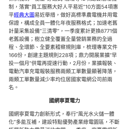
制，落實“員工服務大好人平易近”10方面54項惠
平
經典大圖
易近舉措，做好高標準農電機井用電
保證，構成全員一體化年夜服務格式；加速老舊
計量采集設備“三清零”，一季度累計更換8771個
老舊設備；樹立健全覆蓋全量營銷業務的全過
程、全環節、全要素稽察規則庫，梳理專業文件
166份，創建主題規則228項；鼎力開展業擴“早
投一個月”供電再提速行動，2月份，業擴報裝、
電動汽車充電報裝服務兩類工單數量顯著降落，
兩類工單數量減少率均位居國家電網公司前兩
名。
國網寧夏電力
國網寧夏電力創新形式，奉行“風光水火儲一體
化”多能互補，建設特點優勢產業綠電園區，不斷