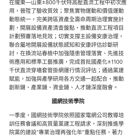
在隴東—山東±800千伏特高壓直流工程中初次應
用，晉陞了驗收質效；聚焦實物運動和價值運動
動態統一，完美跨區資產全壽命周期治理實施計
劃，開展設備資產清查盤點，推動直流工程項目
計劃預審落地見效；切實支撐主設備安康治理，
聯合屬地開展設備狀態感知和安康評估診斷研
討，在換流站春檢中加強隱患管理落實、先進技
術應用和標準工藝推廣，完成首批國產化±1100
千伏直流穿墻套管掛網運行情況評估；通過黨建
賦能，加強與產學研用各方交通一起配合，推動
創新鏈、產業鏈、資金鏈、人才鏈深度融會。
國網技術學院
一季度，國網技術學院依照國家電網公司教導培
訓任務會議和高質量黨建工程請求，深刻推進學
院黨的建設“專業治理再強化年”重點任務，著力