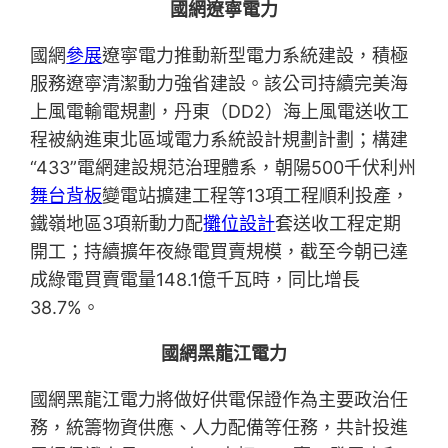
國網遼寧電力
國網
參展
遼寧電力推動新型電力系統建設，積極
服務遼寧清潔動力強省建設。該公司持續完美海
上風電輸電規劃，丹東（DD2）海上風電送收工
程被納進東北區域電力系統設計規劃計劃；構建
“433”電網建設規范治理體系，朝陽500千伏利州
舞台背板
變電站擴建工程等13項工程順利投產，
鐵嶺地區3項新動力配
攤位設計
套送收工程定期
開工；持續擴年夜綠電買賣規模，截至今朝已達
成綠電買賣電量148.1億千瓦時，同比增長
38.7%。
國網黑龍江電力
國網黑龍江電力將做好供電保證作為主要政治任
務，統籌物資供應、人力配備等任務，共計投進