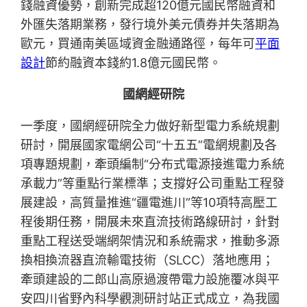
錢融資優勢，創新完成超120億元國民幣融資和
外匯失落期業務，發行境外美元債券并失落期為
歐元，買通南美區域資金融通路徑，每年可
平面
設計
節約融資本錢約1.8億元國民幣。
國網經研院
一季度，國網經研院全力做好新型電力系統規劃
研討，開展國家電網公司“十五五”電網規劃及各
項專題規劃，牽頭編制“分布式電源接進電力系統
承載力”等重點行業標準；支撐好公司重點工程發
展建設，高質量推進“疆電進川”等10項特高壓工
程後期任務，開展未來直流技術路線研討，針對
重點工程送受端網架情況和系統需求，推動多源
換相換流器直流輸電技術（SLCC）落地應用；
牽頭建設的二郎山高原過渡帶電力設施覆冰與平
安四川省野內科學觀測研討站正式成立，為我國