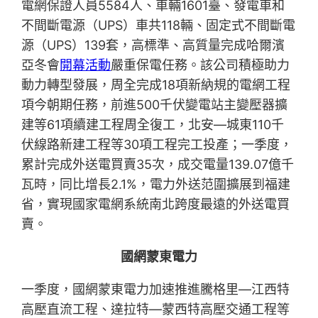
電網保證人員5584人、車輛1601臺、發電車和
不間斷電源（UPS）車共118輛、固定式不間斷電
源（UPS）139套，高標準、高質量完成哈爾濱
亞冬會
開幕活動
嚴重保電任務。該公司積極助力
動力轉型發展，周全完成18項新納規的電網工程
項今朝期任務，前進500千伏變電站主變壓器擴
建等61項續建工程周全復工，北安—城東110千
伏線路新建工程等30項工程完工投產；一季度，
累計完成外送電買賣35次，成交電量139.07億千
瓦時，同比增長2.1%，電力外送范圍擴展到福建
省，實現國家電網系統南北跨度最遠的外送電買
賣。
國網蒙東電力
一季度，國網蒙東電力加速推進騰格里—江西特
高壓直流工程、達拉特—蒙西特高壓交通工程等