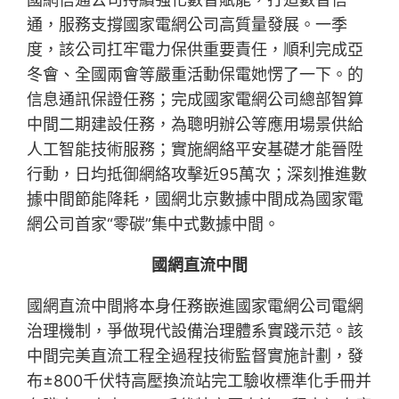
通，服務支撐國家電網公司高質量發展。一季
度，該公司扛牢電力保供重要責任，順利完成亞
冬會、全國兩會等嚴重活動保電她愣了一下。的
信息通訊保證任務；完成國家電網公司總部智算
中間二期建設任務，為聰明辦公等應用場景供給
人工智能技術服務；實施網絡平安基礎才能晉陞
行動，日均抵御網絡攻擊近95萬次；深刻推進數
據中間節能降耗，國網北京數據中間成為國家電
網公司首家“零碳”集中式數據中間。
國網直流中間
國網直流中間將本身任務嵌進國家電網公司電網
治理機制，爭做現代設備治理體系實踐示范。該
中間完美直流工程全過程技術監督實施計劃，發
布±800千伏特高壓換流站完工驗收標準化手冊并