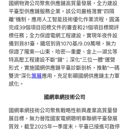
國網物資公司聚焦供應鏈高質量發展，全力建設
平臺型供應鏈服務企業。該公司嚴格落實“四隔
離”機制，應用人工智能技術優化作業流程，圓滿
完成39個項目招標文件的審查和21個項目標開評
標任務；全力保證電網工程建設，實現年夜件設
備到貨81臺，鐵塔到貨1070基/9.09萬噸，無力
保證了隴東—山東、哈密—重慶、金上—湖北等
特高壓工程建設不斷“鏈”；深化“三位一體”運營
形式，實施國網供應鏈平臺診斷剖析，推動“一碼
雙流”深化
策展
應用，充足彰顯國網供應鏈主力軍
感化。
國網車網技術公司
國網車網技術公司聚焦戰略性新興產業高質量發
展目標，無力晉陞國家電網聰明車聯網平臺發展
質效，截至2025年一季度末，平臺已接進可啟停