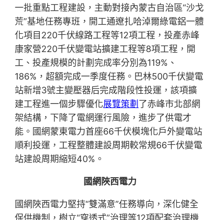
一批重點工程建設，主動對接內蒙古自治區“沙戈
荒”基地任務專班，開工通遼扎哈淖爾綠電鋁一體
化項目220千伏線路工程等12項工程，投產赤峰
康家營220千伏變電站擴建工程等8項工程，開
工、投產規模的計劃完成率分別為119%、
186%，超額完成一季度任務。巴林500千伏變電
站新增3號主變壓器后完成階段性投運，該項擴
建工程進一個步驟優化
展覽策劃
了赤峰市北部網
架結構，下降了電網運行風險，進步了供電才
能。國網蒙東電力首座66千伏模塊化戶外變電站
順利投運，工程整體建設周期較常規66千伏變電
站建設周期縮短40%。
國網陜西電力
國網陜西電力堅持“雙滿意”任務導向，深化健全
保供機制，樹立“穿透式”治理等12項配套治理機