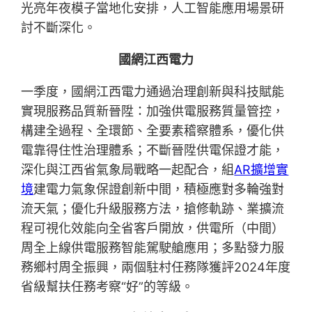
光亮年夜模子當地化安排，人工智能應用場景研
討不斷深化。
國網江西電力
一季度，國網江西電力通過治理創新與科技賦能
實現服務品質新晉陞：加強供電服務質量管控，
構建全過程、全環節、全要素稽察體系，優化供
電靠得住性治理體系；不斷晉陞供電保證才能，
深化與江西省氣象局戰略一起配合，組
AR擴增實
境
建電力氣象保證創新中間，積極應對多輪強對
流天氣；優化升級服務方法，搶修軌跡、業擴流
程可視化效能向全省客戶開放，供電所（中間）
周全上線供電服務智能駕駛艙應用；多點發力服
務鄉村周全振興，兩個駐村任務隊獲評2024年度
省級幫扶任務考察“好”的等級。