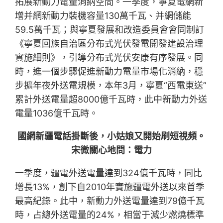
拓展新動力電量消納空間。一季度，寧夏電網新
增并網新動力裝機容量130萬千瓦、并網儲能
59.5萬千瓦；與寧夏發展和改造委員會會同制訂
《寧夏回族自治區分布式光伏發電開發建設治理
實施細則》，引導分布式光伏安康有序發展。同
時，進一個步驟促進新動力電量市場化消納，穩
步擴年夜外送電規模，本年3月，寧夏“西電東送”
累計外送電量超8000億千瓦時，此中新動力外送
電量1036億千瓦時。
國網新疆電話掛斷後，小姑娘又開始刷短視頻。
宋微關心地問：電力
一季度，疆電外送電量達到324億千瓦時，同比
增長13%，創下自2010年實施疆電外送以來首季
最高紀錄。此中，新動力外送電量達到79億千瓦
時，占總外送電量的24%，相當于減少燃燒標準