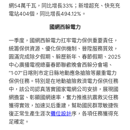
網54萬千瓦，同比增長33%；新增超充、快充充
電站404個，同比增長494.12%。
國網西躲電力
一季度，國網西躲電力扛牢電力保供重要責任，
統籌保供資源、優化保供機制、晉陞服務質效，
圓滿完成除夕假期、躲歷新年、春節假期、2025
中心廣播電視總臺春節聯歡晚會西躲分會場、
“1·07”日喀則市定日縣地動應急搶險等嚴重電力
保供任務。特別是在地動搶險救濟電力保供任務
中，該公司認真落實國家電網公司安排，展現國
網擔當、彰顯國網速率，奮力推進抗震救災任務
獲得實效，加速災后重建，幫助國民群眾敏捷恢
復正常生產生涯次
攤位設計
序，各項任務獲得充
足確定。