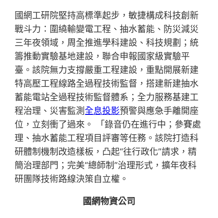
國網工研院堅持高標準起步，敏捷構成科技創新
戰斗力：圍繞輸變電工程、抽水蓄能、防災減災
三年夜領域，周全推進學科建設、科技規劃；統
籌推動實驗基地建設，聯合申報國家級實驗平
臺。該院無力支撐嚴重工程建設，重點開展新建
特高壓工程線路全過程技術監督，搭建新建抽水
蓄能電站全過程技術監督體系；全力服務基建工
程治理、災害監測
全息投影
預警與應急手離開座
位，立刻衝了過來。 「錄音仍在進行中；參賽處
理、抽水蓄能工程項目評審等任務。該院打造科
研體制機制改造樣板，凸起“往行政化”請求，精
簡治理部門；完美“總師制”治理形式，擴年夜科
研團隊技術路線決策自立權。
國網物資公司