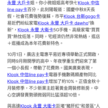
永豐 大戶卡
姐。你小微姐姐高考快七
Klook 中信
line pay卡
百分，此刻陽報道：國慶中秋8天長
假，社會花費強勢復蘇，市平
Klook 台新gogo卡
易近們紛紜家電
Klook 永豐 大戶卡 dawho
“換
新”，
Klook 永豐 大衛卡
5G手機、高級家電“買買
買”熱忱低落。同時，宅經濟仍然非常熱絡，逛店
＋逛播成為本年花費新特色。
10月1日，廣店主電惠平易近專項舉動正式開啟，
同時9月剛開學的高中、年夜學重生們迎來了第
一個小長假，帶動了花費熱。國美廣東表現，
Klook 中信line pay卡
電器手機數碼類產物同比
Klook 中信line pay卡
增加了約10%。正值金秋十
月裝修季，不少新業主趁著黃金周裝修新房，中
心空調發賣勢頭微弱同比猛漲超10倍。
與高速
Klook 永豐 大衛卡
巨堵“豬肝紅”和景區“人