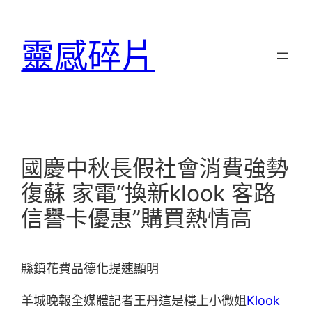
跳
至
靈感碎片
主
要
內
容
國慶中秋長假社會消費強勢
復蘇 家電“換新klook 客路
信譽卡優惠”購買熱情高
縣鎮花費品德化提速顯明
羊城晚報全媒體記者王丹這是樓上小微姐
Klook