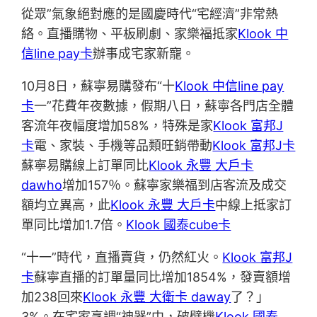
從眾”氣象絕對應的是國慶時代“宅經濟”非常熱
絡。直播購物、平板刷劇、家樂福抵家
Klook 中
信line pay卡
辦事成宅家新寵。
10月8日，蘇寧易購發布“十
Klook 中信line pay
卡
一”花費年夜數據，假期八日，蘇寧各門店全體
客流年夜幅度增加58%，特殊是家
Klook 富邦J
卡
電、家裝、手機等品類旺銷帶動
Klook 富邦J卡
蘇寧易購線上訂單同比
Klook 永豐 大戶卡
dawho
增加157％。蘇寧家樂福到店客流及成交
額均立異高，此
Klook 永豐 大戶卡
中線上抵家訂
單同比增加1.7倍。
Klook 國泰cube卡
“十一”時代，直播賣貨，仍然紅火。
Klook 富邦J
卡
蘇寧直播的訂單量同比增加1854%，發賣額增
加238回來
Klook 永豐 大衛卡 daway
了？」
3%。在宅家烹調“神器”中，破壁機
Klook 國泰