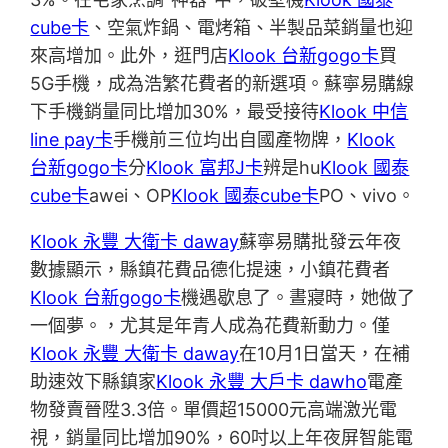
cube卡
、空氣炸鍋、電烤箱、半製品菜銷量也迎
來高增加。此外，逛門店
Klook 台新gogo卡
買
5G手機，成為浩繁花費者的新選項。蘇寧易購線
下手機銷量同比增加30%，最受接待
Klook 中信
line pay卡
手機前三位均出自國產物牌，
Klook
台新gogo卡
分
Klook 富邦J卡
辨是hu
Klook 國泰
cube卡
awei、OP
Klook 國泰cube卡
PO、vivo。
Klook 永豐 大衛卡 daway
蘇寧易購批發云年夜
數據顯示，縣鎮花費品德化提速，小鎮花費者
Klook 台新gogo卡
機遇歇息了。晝寢時，她做了
一個夢。，尤其是年青人成為花費新動力。僅
Klook 永豐 大衛卡 daway
在10月1日當天，在補
助速效下縣鎮家
Klook 永豐 大戶卡 dawho
電產
物發賣晉陞3.3倍。單價超15000元高端激光電
視，銷量同比增加90%，60吋以上年夜屏智能電