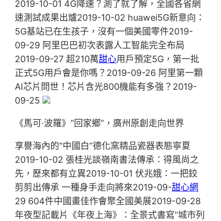
2019-10-01 4G降速？測了就了解，全國各省網
速測試成果出爐2019-10-02 huawei5G新意向：
5G基站已在生孩子，沒有一個美國零件2019-
09-29 阿里巴巴初次表露人工智能完全布局
2019-09-27 超210萬
甜心
用戶預定5G，第一批
正式5G用戶會是你嗎？2019-09-26 阿里第一顆
AI芯片問世！芯片含光800機能有多強？2019-
09-25
《馬可·波羅》“回家鄉”，廣州原創走向世界
享譽海內的“中國白”德化窯精品瓷器表態寧夏
2019-10-02 張桂光談嶺南書法傳承：得風尚之
先，歷來都有立異2019-10-01 伏兆娥：一把鉸
剪剪出傳承 一種身手走向將來2019-09-
甜心網
29 604件中國畫佳作會聚全國美展2019-09-28
年夜型記載片《年夜上海》：全景式書寫“城市列