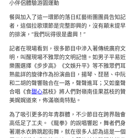
小伴侶體驗游園運動
餐與加入了這一環節的落日紅藝術團團員告知記
者，這個拉歌環節是完整即興的，沒有顛末提早
的排演，“我們玩得很是盡興！”
記者在現場看到，很多節目中滲入著傳統廣府文
明，叫醒現場不雅眾的文明記憶。如男子平易近
樂團選擇《步步高》《文娛升平》等不雅眾們耳
熟能詳的旋律作為扮演曲目，揚琴、琵琶、中阮
和二胡的聲響融合在一路，聲聲進耳；又如童聲
合唱《食
甜心
荔枝》將人們對嶺南佳果荔枝的贊
美娓娓道來，佈滿嶺南特點。
為了吸引更多的年青群體，不少節目在跨界融會
高低足了工夫。《龍拳》的說唱響起，舞者們身
著潮水衣飾跳起街舞，就在很多人認為這是一個