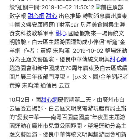
設“通關中間”2019-10-02 11:50:12
前往頂部
數字報
甜心網
甜心
出色推舉 轉動消息廣州廣東
中國文娛安康體育IT財富car 房產美食圖集生涯
食安科技教導軍事
甜心
國慶假期來一場傳統文
明體驗，白云區主題游園運動成小伴侶“新寵”金
羊網 作者：黃婷 宋昀瀟 2019-10-02 整場運動
分為主題文藝匯演、優良中華傳統文明興
甜心網
趣游園會和新中國成立70周年廣東及白云區成績
圖片展三年夜部門浮現。 [p>文、圖/金羊網記者
黃婷 宋昀瀟 通信員 云宣
10月2日，國
甜心網
慶假期第二天，由廣州市白
云區委宣揚部、白云區文明廣電游玩體育局主辦
的“愛我中華——南粵百園慶國慶”年夜型主題游
園運動在廣州市兒童公園睜開。整場運動分為主
題文藝匯演、優良中華傳統文明興趣游園會和新