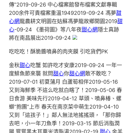
傳”2019-09-26 中心檔案館發布檔案文獻專輯
200余件可貴檔案重溫19492019-09-24 馮夢
甜
心網
龍農耕文明園在姑蘇馮夢龍故鄉開園2019
甜
心
-09-24 《墨荷圖》等八年夜
甜心網
隱士真跡
將在南昌展出2019-09-24
吃吃吃！酥脆醬噴鼻的肉夾饃 引吃貨們PK
金秋
甜心
吃蟹 如許吃才安康2019-09-24 一年一
度鯡魚節來襲 就問
甜心
你
甜心網
敢不敢吃？
2019-07-01 初夏蒲月 白蘆筍相伴2019-05-16
又到海鮮季 不這么吃就白瞎了！2019-05-06 春
日食游 美味先行2019-04-12 草頭、噴鼻椿、螺
螄“抱團”上市 春天在南京菜中萌生2019-04-10
又到「這孩子！」鄰人無法地搖搖頭，「那你歸
去吧，小一年刀魚季！2019-03-15 節后消脂潤
腸 嘗嘗黑木耳粟米清脂湯2019-02-19
甜心
金羊