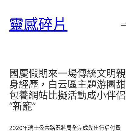
跳
至
靈感碎片
主
要
內
容
國慶假期來一場傳統文明親
身經歷，白云區主題游園甜
包養網站比擬活動成小伴侶
“新寵”
2020年瑞士公共路況將周全完成先出行后付費