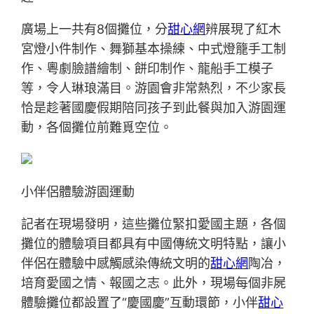
廣場上一共有8個攤位，分
甜心網
辨展現了紅木
宮燈小件制作、舞獅基本操練、中式燈籠手工制
作、粵劇臉譜繪制、餅印制作、龍船手工模子
等，令人琳琅滿目。游園會非常熱烈，不少家長
恰是趁著國慶假期陪同孩子到此餐與加入游園運
動，各個攤位前難覓空位。
小伴侶體驗游園運動
記者在現場發明，這些攤位緊扣愛國主題，各個
攤位的體驗項目都具有中國傳統文明特點，讓小
伴侶在體驗中感觸感染傳統文明的
甜心網
陶冶，
培育愛國之情、報國之志。此外，現場每個非屍
體驗攤位都設置了“慶國慶”互動環節，小伴
甜心