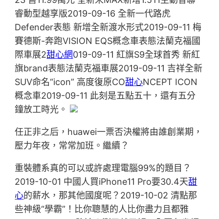
睿動型越享版2019-09-16 全新一代路虎
Defender表態 新增全新渡水形式2019-09-11 梅
賽德斯-奔跑VISION EQS概念車表態法蘭克福國
際車展2
甜心網
019-09-11 紅旗S9全球首秀 新紅
旗brand表態法蘭克福車展2019-09-11 吉祥全新
SUV命名“icon” 高度復原CO
甜心
NCEPT ICON
概念車2019-09-11 此刻是五點五十，還有五分
鐘放工時光。
任正非之后，huawei一票否決權將由誰創業期，
壓力年夜，常常加班。繼續？
重裝體系真的可以或許處理電腦99%的題目？
2019-10-01 中國人買iPhone11 Pro要30.4天
甜
心
的薪水，那其他國度呢？2019-10-02 清點那
些神級“學霸”！比你聰慧的人比你盡力且都雅