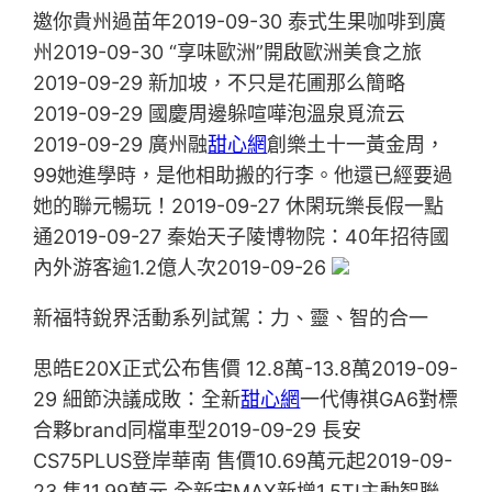
邀你貴州過苗年2019-09-30 泰式生果咖啡到廣
州2019-09-30 “享味歐洲”開啟歐洲美食之旅
2019-09-29 新加坡，不只是花圃那么簡略
2019-09-29 國慶周邊躲喧嘩泡溫泉覓流云
2019-09-29 廣州融
甜心網
創樂土十一黃金周，
99她進學時，是他相助搬的行李。他還已經要過
她的聯元暢玩！2019-09-27 休閑玩樂長假一點
通2019-09-27 秦始天子陵博物院：40年招待國
內外游客逾1.2億人次2019-09-26
新福特銳界活動系列試駕：力、靈、智的合一
思皓E20X正式公布售價 12.8萬-13.8萬2019-09-
29 細節決議成敗：全新
甜心網
一代傳祺GA6對標
合夥brand同檔車型2019-09-29 長安
CS75PLUS登岸華南 售價10.69萬元起2019-09-
23 售11.99萬元 全新宋MAX新增1.5TI主動智聯