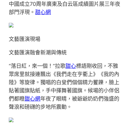
中國成立70周年廣東及白云區成績圖片展三年夜
部門浮現。
甜心網
文藝匯演現場
文藝匯演融會新潮與傳統
“落日紅，來一個！”拉歌
甜心
標語剛收回，不雅
眾席里就接連飄出《我們走在亨衢上》《我的內
陸》等旋律。獨唱的白叟們個個精力矍鑠，臉上
貼著國旗貼紙，手中揮舞著國旗。候場的小伴侶
們都瞪
甜心網
年夜了眼睛，被爺爺奶奶們強盛的
聲浪和磅礴的步地所震動。