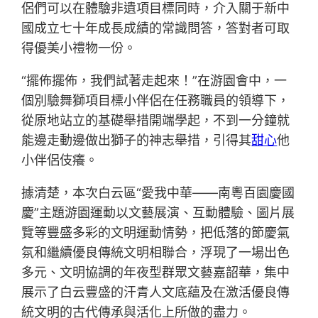
侶們可以在體驗非遺項目標同時，介入關于新中
國成立七十年成長成績的常識問答，答對者可取
得優美小禮物一份。
“擺佈擺佈，我們試著走起來！”在游園會中，一
個別驗舞獅項目標小伴侶在任務職員的領導下，
從原地站立的基礎舉措開端學起，不到一分鐘就
能邊走動邊做出獅子的神志舉措，引得其
甜心
他
小伴侶伎癢。
據清楚，本次白云區“愛我中華——南粵百園慶國
慶”主題游園運動以文藝展演、互動體驗、圖片展
覽等豐盛多彩的文明運動情勢，把低落的節慶氣
氛和繼續優良傳統文明相聯合，浮現了一場出色
多元、文明協調的年夜型群眾文藝嘉韶華，集中
展示了白云豐盛的汗青人文底蘊及在激活優良傳
統文明的古代傳承與活化上所做的盡力。