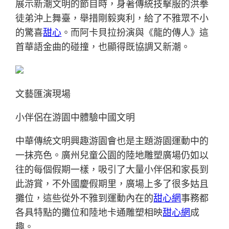
展示新潮文明的節目時，身著傳統技擊服的洪拳
徒弟沖上舞臺，舉措剛毅爽利，給了不雅眾不小
的驚喜
甜心
。而阿卡貝拉扮演與《龍的傳人》這
首華語金曲的碰撞，也顯得既協調又新潮。
文藝匯演現場
小伴侶在游園中體驗中國文明
中華傳統文明興趣游園會也是主題游園運動中的
一抹亮色。廣州兒童公園的陸地雕塑廣場仍如以
往的每個假期一樣，吸引了大量小伴侶和家長到
此游賞，不外國慶假期里，廣場上多了很多姑且
攤位，這些從外不雅到運動內在的
甜心網
事務都
各具特點的攤位和陸地卡通雕塑相映
甜心網
成
趣。