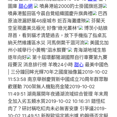
圖庫
甜心網
噴鼻港逾2000的士掛國旗巡游
噴鼻港藍田區今晨自覺組織國慶升旗典禮
巴西
原油泄漏舒展46座城市 近百海灘遭殃
芬蘭天
空呈現盡美北極光 好像“綠光叢林”
博茨小姑娘
昂首，看到貓才清楚過去，放下手機指了指桌瓦
納天然維護區水災 河馬倒斃干涸河流
美國北加
州小城舉行小黃鴨“泅水競賽”
青海湖地域生態
逐年向好
第十屆環鄱陽湖國際自行車賽第九賽
段賽況 消息排行榜 羊晚24小時
甜心
最美中國色
| 三分鐘回眸光輝70年之國度抽像篇2019-10-02
11:53:58 南京舉辦慶賀新中國成立70周年群眾聯
歡運動 700架無人機點亮金陵2019-10-02
11:49:51 湖南展開年夜通湖流域綜合管理 年末周
全加入劣五類水質2019-10-02 10:16:31 錯怪紅
肉了？研討稱吃紅肉未必無害安康 引爭議2019-
10-02 11:49:51 新脫歐協定將出爐 約翰遜否定擬