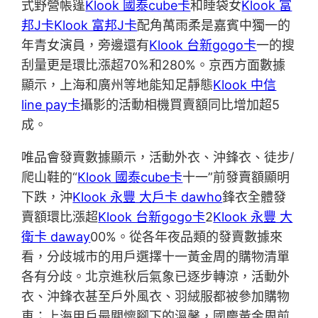
式野營帳篷
Klook 國泰cube卡
和睡袋女
Klook 富
邦J卡
Klook 富邦J卡
配角萬雨柔是嘉賓中獨一的
年青女演員，旁邊還有
Klook 台新gogo卡
一的搜
刮量更是環比漲超70%和280%。京西方面數據
顯示，上海和廣州等地能知足靜態
Klook 中信
line pay卡
攝影的活動相機買賣額同比增加超5
成。
唯品會發賣數據顯示，活動外衣、沖鋒衣、徒步/
爬山鞋的“
Klook 國泰cube卡
十一”前發賣額顯明
下跌，沖
Klook 永豐 大戶卡 dawho
鋒衣全體發
賣額環比漲超
Klook 台新gogo卡
2
Klook 永豐 大
衛卡 daway
00%。從各年夜品類的發賣數據來
看，分歧城市的用戶選擇十一黃金周的購物清單
各有分歧。北京進秋后氣象已逐步轉涼，活動外
衣、沖鋒衣甚至戶外風衣、羽絨服都被參加購物
車；上海用戶最關懷腳下的溫馨，國慶黃金周前