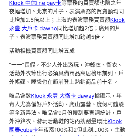
Klook 中信line pay卡
等票務的買賣額也隨之年
夜幅增加。北京的片子、表演票務的買賣額均同
比增加2.5倍以上；上海的表演票務買賣額
Klook
永豐 大戶卡 dawho
同比增加超2倍；廣州的片
子、表演票務買賣額同比增加跨越5倍。
活動相機買賣額同比增五成
“十一”長假，不少人外出游玩，沖鋒衣、衛衣、
活動外衣等出行必須具備商品高居榜單前列，戶
外帳篷、睡袋也在節前登上熱銷商品前十名。
唯品會數
Klook 永豐 大衛卡 daway
據顯示，年
青人尤為偏好戶外活動、爬山露營、度假村體驗
等全新弄法。唯品會9月份搜刮要害詞統計，戶
外沖鋒衣、游玩活動鞋的站內搜刮量環比
Klook
國泰cube卡
年夜漲100%和2但此刻…00%，主動