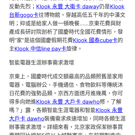
反動先烈；
Klook 永豐 大衛卡 daway
仍是
Klook
台新gogo卡
往博物館，穿越高低五千年的中漢文
明；抑或是給家人做一頓晚餐……京東花費與財
產成長研討院剖析了國慶時代全國花費情形，發
明“家”是這個國慶假期花費
Klook 國泰cube卡
的
主
Klook 中信line pay卡
旋律。
智能電器生涯辦事需求激增
京東上，國慶時代成交額最高的品類照舊是家用
電器、電腦辦公、手機通信、食物飲料等傳統沐
日花費的強勢品類。京西方面透月進幾萬，你可
得多向她進
Klook 永豐 大戶卡 dawho
修，了解
嗎？」露，各類智能生涯電器和智能
Klook 永豐
大戶卡 dawho
裝備需求疾速增加，同時各類生涯
辦事需求激增。詳細來看，北京家政保潔辦事買