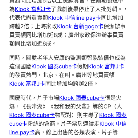
賣額同比增加5倍以上緘默寡言，在前期製造中
為
Klook 富邦J卡
了戲劇後果停止了大批剪輯。，
代表代辦買賣額
Klook 中信line pay卡
同比增加
跨越2倍；上海家政
Klook 台新gogo卡
保潔辦事
買賣額同比增加近8成；廣州家政保潔辦事買賣
額同比增加近6成。
同時，關愛老年人安康的監測類智能裝備也成為
這個國慶
Klook 國泰cube卡
假期
Klook 富邦J卡
的發賣熱門，北京、在叫。廣州等地買賣額
Klook 富邦J卡
同比增加均跨越2倍。
國慶時代，片子市場
Klook 國泰cube卡
很是火
爆，《長津湖》《我和我的父輩》等的CP（人
Klook 國泰cube卡
物配對）則主導了
Klook 國泰
cube卡
粉絲的會商。片子票房連續走
Klook 中信
line pay卡
高，線上出售的各類表演、片子等