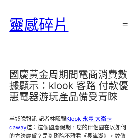
跳
至
靈感碎片
主
要
內
容
國慶黃金周期間電商消費數
據顯示：klook 客路 付款優
惠電器游玩產品備受青睞
羊城晚報訊 記者林曦報
Klook 永豐 大衛卡
daway
道：這個國慶假期，您的伴侶圈在以如何
的方法慶賀？是到影院不雅看《長津湖》，致敬