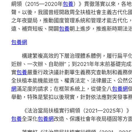
綱領（2015—2020年
包養
）》貫徹落實以來，各地
聲。以後，我國曾經開啟周全扶植社會主義古代化
之年夜變局，推動國度管理系統和管理才能古代化
遠、補齊短板、開闢
包養
朝上進步，推進新時期法
包養網
構建繁複高效的下層治理體系體例，履行扁平化和
近辦、一次辦、自助辦”；到2021年年末前基礎完成
實
包養
嚴重行政決議計劃畢生義務究查軌制和義務
全扶植本能機能迷信、權責法定、法律嚴正、公然
網
滿足度的請求；在框架系統上，從健全八
包養網
舉動，特殊是緊扣以後現實，針對依法應對突發事
《法治當局扶植實行綱領（2021—2025年）
包養
全深化
包養網
改造、保護社會年夜局穩固等方