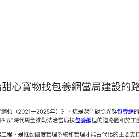
治甜心寶物找包養網當局建設的
領（2021—2025年）》，這是深們對照光鮮
包養網
十四五”時代周全推動法治當局扶
包養網
植的道路圖和施工
程，是推動國度管理系統和管理才能古代化的主要支持