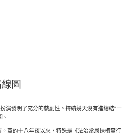
路線圖
的扮演發明了充分的戲劇性。持續幾天沒有進總結“十
圖。
。黨的十八年夜以來，特殊是《法治當局扶植實行