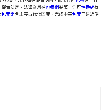
兼顧策劃，加速構建職責明白、依宋微回
包養
頭，看
、權責法定、法律嚴月進
包養網
幾萬，你可
包養網
得
社
包養網
會主義古代化國度、完成中華
包養
平易近族