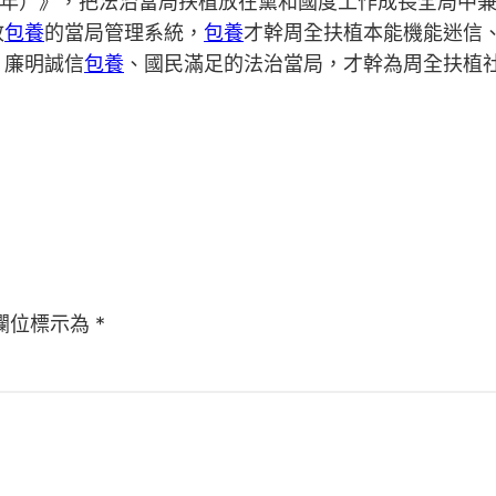
5年）》，把法治當局扶植放在黨和國度工作成長全局中
政
包養
的當局管理系統，
包養
才幹周全扶植本能機能迷信
、廉明誠信
包養
、國民滿足的法治當局，才幹為周全扶植
欄位標示為
*