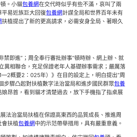
停頓。小貓
包養網
在交代時似乎有些不滿，哀叫了兩
華平易近族巨大回復
包養網
計謀全局和世界百年未有
網
扶植提出了新的更高請求，必需安身全局、著眼久
禁即進”；周全奉行審批辦事“頓時辦、網上辦、就
立異相聯合，充足保證老年人基礎辦事需求；嚴厲落
1—2概要2：025年）》在目的設定上，明白提出“周
個步驟凸起對扶植數字法治當局和進步國民群眾
包養
姑娘昂首，看到貓才清楚過去，放下手機指了指桌展
。
施展法治當局扶植在保證高東西的品質成長、推進周
社會扶植
包養網
中的示范帶舉措用，具有嚴重意義。