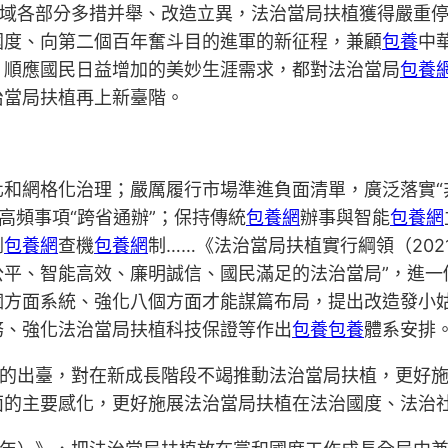
域各部分多措并舉、改造立異，法治當局扶植獲得嚴重
國度、向第二個百年奮斗目的進軍的新征程，兼顧
包養
中
，順應國民日益增加的美妙生涯需求，都對法治當局
包養
治當局扶植再上新臺階。
網格化治理；嚴厲履行市場準進負面清單，廣泛落實“非
高頻事項“跨省通辦”；保持傳統
包養網
辦事與智能
包養網
倒
包養網
查機
包養網
制……《法治當局扶植實行綱領（202
公平、智能高效、廉明誠信、國民滿足的法治當局”，進一
個方面系統、強化八個方面才能謀篇布局，提出改造發小
務、強化法治當局扶植科技保證等作出
包養
包養
體系安排
》的出臺，對在新成長階段不竭推動法治當局扶植，更好
面的主要感化，更好施展法治當局扶植在法治國度、法治