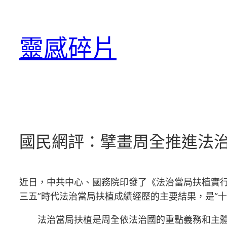
跳
至
靈感碎片
主
要
內
容
國民網評：擘畫周全推進法
近日，中共中心、國務院印發了《法治當局扶植實行綱
三五”時代法治當局扶植成績經歷的主要結果，是“
法治當局扶植是周全依法治國的重點義務和主體工